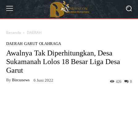
Beranda
DAERAH
DAERAH
GARUT
OLAHRAGA
Awalnya Tak Diperhitungkan, Desa
Sukamanah Lolos 18 Besar Liga Desa
Garut
By
Bircunews
6 Juni 2022
426
0
Facebook
Twitter
WhatsApp