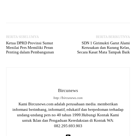
Facebook
Twitter
WhatsApp
BERITA SEBELUMYA
BERITA BERIKUTNYA
Ketua DPRD Provinsi Sumut
SDN 1 Girimukti Garut Alami
Menilai Pers Memiliki Peran
Kerusakan dan Kurang Kelas,
Penting dalam Pembangunan
Secara Kasat Mata Tampak Baik
Bircunews
http://bircunews.com
Kami Bircunews.com adalah perusahaan media. memberikan
informasi berimbang, informatif, edukatif dan berpedoman terhadap
undang-undang pers no 40 tahun 1999.Hubungi Kontak Kami
untuk Iklan dan Pengaduan Keredaksian di Kontak WA:
082.295.693.903