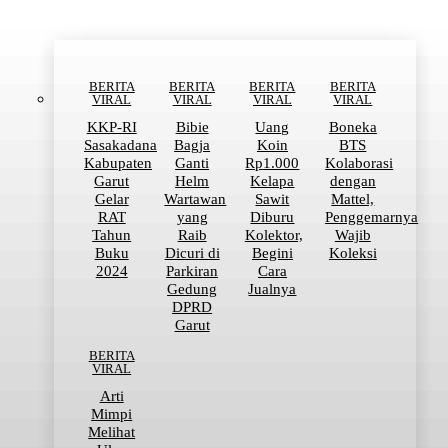
BERITA
BERITA
BERITA
BERITA
VIRAL
VIRAL
VIRAL
VIRAL
KKP-RI
Bibie
Uang
Boneka
Sasakadana
Bagja
Koin
BTS
Kabupaten
Ganti
Rp1.000
Kolaborasi
Garut
Helm
Kelapa
dengan
Gelar
Wartawan
Sawit
Mattel,
RAT
yang
Diburu
Penggemarnya
Tahun
Raib
Kolektor,
Wajib
Buku
Dicuri di
Begini
Koleksi
2024
Parkiran
Cara
Gedung
Jualnya
DPRD
Garut
BERITA
VIRAL
Arti
Mimpi
Melihat