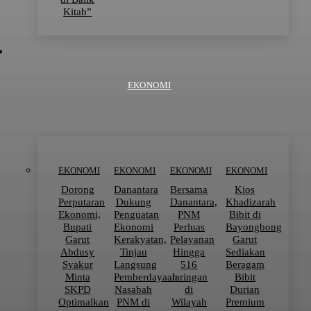
Kitab”
EKONOMI
EKONOMI
EKONOMI
EKONOMI
EKONOMI
Dorong
Danantara
Bersama
Kios
Perputaran
Dukung
Danantara,
Khadizarah
Ekonomi,
Penguatan
PNM
Bibit di
Bupati
Ekonomi
Perluas
Bayongbong
Garut
Kerakyatan,
Pelayanan
Garut
Abdusy
Tinjau
Hingga
Sediakan
Syakur
Langsung
516
Beragam
Minta
Pemberdayaan
Jaringan
Bibit
SKPD
Nasabah
di
Durian
Optimalkan
PNM di
Wilayah
Premium