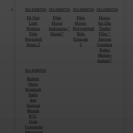
SELEBRITIS
SELEBRITIS
SELEBRITIS
SELEBRITIS
Di Sini
Film
Film
Horor,
Link
Horor
Horor,
Ini Dia
Nonton
Indonesia,”
Penyembah
Trailer
Film
Darah”
Iblis
Film “
Pengabdi
Episode
Jangan
Setan 2
1
Gunting
Kuku
Malam-
malam”
SELEBRITIS
Ruben
Onsu
Kembali
Sakit
dan
Sempat
Masuk
ICU,
Ivan
Gunawan
Menyesal