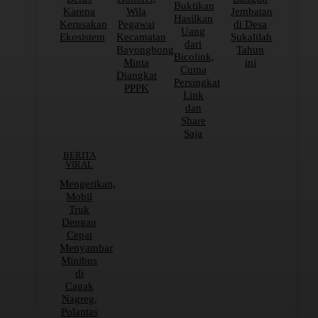
Buktikan
Karena
Wila
Jembatan
Hasilkan
Kerusakan
Pegawai
di Desa
Uang
Ekosistem
Kecamatan
Sukalilah
dari
Bayongbong
Tahun
Bicolink,
Minta
ini
Cuma
Diangkat
Persingkat
PPPK
Link
dan
Share
Saja
BERITA
VIRAL
Mengerikan,
Mobil
Truk
Dengan
Cepat
Menyambar
Minibus
di
Cagak
Nagreg,
Polantas