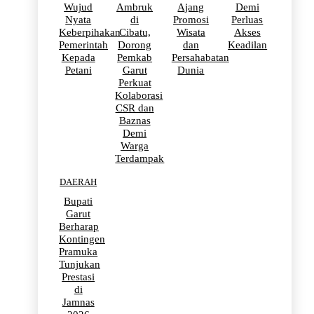
Wujud
Ambruk
Ajang
Demi
Nyata
di
Promosi
Perluas
Keberpihakan
Cibatu,
Wisata
Akses
Pemerintah
Dorong
dan
Keadilan
Kepada
Pemkab
Persahabatan
Petani
Garut
Dunia
Perkuat
Kolaborasi
CSR dan
Baznas
Demi
Warga
Terdampak
DAERAH
Bupati
Garut
Berharap
Kontingen
Pramuka
Tunjukan
Prestasi
di
Jamnas