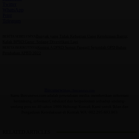
Twitter
WhatsApp
Print
Telegram
Banyak yang Tidak Kebagian Uang Kerohiman Banjir,
BERITA SEBELUMYA
Kalak BPBD Garut: Sedang Diverifikasi Lagi
Komisi A DPRD Sumut Panggil Sejumlah OPD Bahas
BERITA BERIKUTNYA
Perubahan APBD 2022
Bircunews
http://bircunews.com
Kami Bircunews.com adalah perusahaan media. memberikan informasi
berimbang, informatif, edukatif dan berpedoman terhadap undang-
undang pers no 40 tahun 1999.Hubungi Kontak Kami untuk Iklan dan
Pengaduan Keredaksian di Kontak WA: 082.295.693.903
RELATED ARTICLES