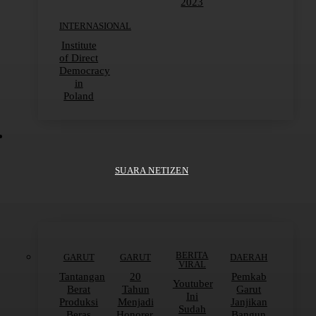
2023
INTERNASIONAL
Institute
of Direct
Democracy
in
Poland
SUARA NETIZEN
BERITA
GARUT
GARUT
DAERAH
VIRAL
Tantangan
20
Pemkab
Youtuber
Berat
Tahun
Garut
Ini
Produksi
Menjadi
Janjikan
Sudah
Beras
Honorer,
Bangun