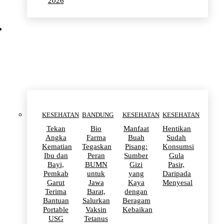
2026
KESEHATAN
KESEHATAN
BANDUNG
KESEHATAN
KESEHATAN
Tekan
Bio
Manfaat
Hentikan
Angka
Farma
Buah
Sudah
Kematian
Tegaskan
Pisang:
Konsumsi
Ibu dan
Peran
Sumber
Gula
Bayi,
BUMN
Gizi
Pasir,
Pemkab
untuk
yang
Daripada
Garut
Jawa
Kaya
Menyesal
Terima
Barat,
dengan
Bantuan
Salurkan
Beragam
Portable
Vaksin
Kebaikan
USG
Tetanus