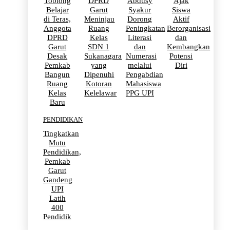
Toblong
DPRD
Abdusy
Ajak
Belajar
Garut
Syakur
Siswa
di Teras,
Meninjau
Dorong
Aktif
Anggota
Ruang
Peningkatan
Berorganisasi
DPRD
Kelas
Literasi
dan
Garut
SDN 1
dan
Kembangkan
Desak
Sukanagara
Numerasi
Potensi
Pemkab
yang
melalui
Diri
Bangun
Dipenuhi
Pengabdian
Ruang
Kotoran
Mahasiswa
Kelas
Kelelawar
PPG UPI
Baru
PENDIDIKAN
Tingkatkan
Mutu
Pendidikan,
Pemkab
Garut
Gandeng
UPI
Latih
400
Pendidik