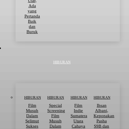
Ular,
Ada
yang
Pertanda
Baik
dan
Buruk
HIBURAN
HIBURAN
HIBURAN
HIBURAN
HIBURAN
Film
Special
Film
Ihsan
Musuh
Screening
Indie
Albani,
Dalam
Film
Sumatera
Keponakan
Selimut
Musuh
Utara
Pasha
Sukses
Dalam
Cahaya
S9B dan