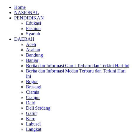
Home
NASIONAL
PENDIDIKAN
Edukasi
Fashion
Syariah
DAERAH
Aceh
Asahan
Bandung
Banjar
Berita dan Informasi Garut Terbaru dan Terkini Hari Ini
Berita dan Informasi Medan Terbaru dan Terkini Hari
Ini
Bogor
Brastagi
Ciamis
Cianjur
Dairi
Deli Serdang
Garut
Karo
Labusel
Langkat