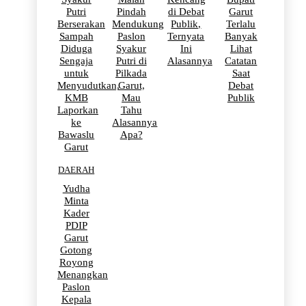
Putri
Pindah
di Debat
Garut
Berserakan
Mendukung
Publik,
Terlalu
Sampah
Paslon
Ternyata
Banyak
Diduga
Syakur
Ini
Lihat
Sengaja
Putri di
Alasannya
Catatan
untuk
Pilkada
Saat
Menyudutkan,
Garut,
Debat
KMB
Mau
Publik
Laporkan
Tahu
ke
Alasannya
Bawaslu
Apa?
Garut
DAERAH
Yudha
Minta
Kader
PDIP
Garut
Gotong
Royong
Menangkan
Paslon
Kepala