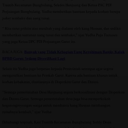
Trantib Kecamatan Bungbulang, Sekdes Hanjuang dan Ketua PAC PDI
Perjuangan Bungbulang. Yudha memberikan bantuan kepada korban berupa
paket sembako dan uang tunai.
“ Kita turut prihtin atas musibah yang dialami oleh kang Husnan, dan sedikit
memberikan santunan uang tunai dan sembako,” ujar Yudha Puja Turnawn
yang juga Ketua DPC PDI Perjuangan Garut itu.
BACA JUGA:
Banyak yang Tidak Kebagian Uang Kerohiman Banjir, Kalak
BPBD Garut: Sedang Diverifikasi Lagi
Selain itu Yudha juga berpesan kepada Pemerintah setempat agar segera
mengusulkan bantuan ke Pemkab Garut. Karena ada bantuan khusus untuk
korban kebakaran, diantaranya di Disperkim Garut dan Dinsos.
“Semoga pemerintahan Desa Hanjuang segera berkoordinasi dengan Disperkim
dan Dinsos Garut. Semoga pemerintahan desa juga bisa memperkokoh
kegotongroyongan warga untuk membantu kang Husnan membangun
rumahnya kembali,” ujar Yudha.
Dihubungi terpisah, Kasi Trantib Kecamatan Bungbulang Teddy Desta