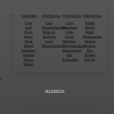
EKONOMI
TEKNOLOGI
TEKNOLOGI
TEKNOLOGI
Cara
Cara
Cara
Tanda
Jual
Menghilangkan
Membuat
Mobil
Koin
Iklan di
Link
Matic
Kuno
Android
Zoom
Bermasalah,
Agar
yang
Meeting,
Segera
Dibeli
Mengganggu
Menggunakan
Periksa
Kolektor
Smartphone
Jika
dengan
dan
Terjadi
Harga
Komputer
Hal Ini
Mahal
SELEBRITIS