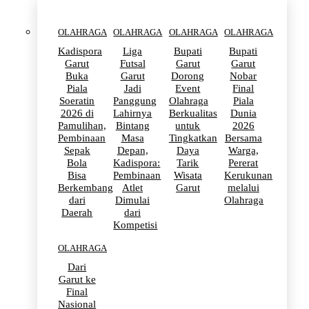
OLAHRAGA
OLAHRAGA
OLAHRAGA
OLAHRAGA
Kadispora
Liga
Bupati
Bupati
Garut
Futsal
Garut
Garut
Buka
Garut
Dorong
Nobar
Piala
Jadi
Event
Final
Soeratin
Panggung
Olahraga
Piala
2026 di
Lahirnya
Berkualitas
Dunia
Pamulihan,
Bintang
untuk
2026
Pembinaan
Masa
Tingkatkan
Bersama
Sepak
Depan,
Daya
Warga,
Bola
Kadispora:
Tarik
Pererat
Bisa
Pembinaan
Wisata
Kerukunan
Berkembang
Atlet
Garut
melalui
dari
Dimulai
Olahraga
Daerah
dari
Kompetisi
OLAHRAGA
Dari
Garut ke
Final
Nasional