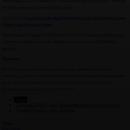
menerangkan, akibat kebakaran ini rumah korban habis tanpa tersisa. Sekarang
ini korban mengungsi ke rumah orang tuanya.
BACA JUGA:
Bupati Garut Berikan Penghormatan Terakhir kepada Camat
Cibiuk yang Meninggal Dunia
Kemudian arahan Anggota DPRD Garut Yudha Puja Turnawan, pihaknya juga
sudah mengusulkan bantuan ke Disperkim, Dinsos dan juga BPBD Garut.
(gilang)
Bircunews
Kami Bircunews.com adalah perusahaan media. memberikan informasi
berimbang, informatif, edukatif dan berpedoman terhadap undang-undang pers
no 40 tahun 1999.Hubungi Kontak Kami untuk Iklan dan Pengaduan
Keredaksian di Kontak WA: 082.295.693.903
Tags
Anggota DPRD Garut Minta Perkokoh Gotong Royong
Rumah Husnan Ludes Terbakar
Share
Facebook