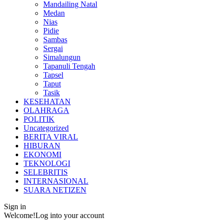
Mandailing Natal
Medan
Nias
Pidie
Sambas
Sergai
Simalungun
Tapanuli Tengah
Tapsel
Taput
Tasik
KESEHATAN
OLAHRAGA
POLITIK
Uncategorized
BERITA VIRAL
HIBURAN
EKONOMI
TEKNOLOGI
SELEBRITIS
INTERNASIONAL
SUARA NETIZEN
Sign in
Welcome!
Log into your account