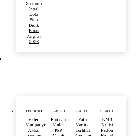
Srikandi
Sepak
Bola
Siap
Bidik
Emas
Porprov
2026
POLITIK
DAERAH
DAERAH
GARUT
GARUT
Video
Ratusan
Putri
KMB
Kampanye
Kader
Karlina
Kritisi
Akbar
PPP
Terlihat
Paslon
Syakur
Malah
Kencang
Bupati