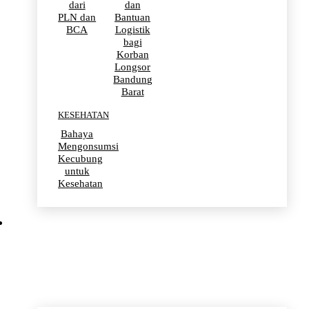
dari
dan
PLN dan
Bantuan
BCA
Logistik
bagi
Korban
Longsor
Bandung
Barat
KESEHATAN
Bahaya
Mengonsumsi
Kecubung
untuk
Kesehatan
OLAHRAGA