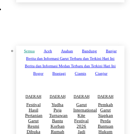
DAERAH
Semua
Aceh
Asahan
Bandung
Banjar
Berita dan Informasi Garut Terbaru dan Terkini Hari Ini
Berita dan Informasi Medan Terbaru dan Terkini Hari Ini
Bogor
Brastagi
Ciamis
Cianjur
DAERAH
DAERAH
DAERAH
DAERAH
Festival
Yudha
Garut
Pemkab
Hasil
Puja
International
Garut
Pertanian
Turnawan
Kite
Siapkan
Garut
Bantu
Festival
Perda
Resmi
Korban
2026
Bantuan
Dibuka
Rumah
Jadi
Hukum