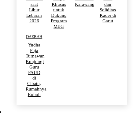
saat
Khusus
Karawang
dan
Libur
untuk
Soliditas
Lebaran
Dukung
Kader di
2026
Program
Garut
MBG
DAERAH
Yudha
Puja
Turnawan
Kunjungi
Guru
PAUD
di
Cibatu,
Rumahnya
Roboh
BERITA VIRAL