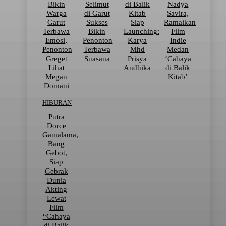
Bikin
Selimut
di Balik
Nadya
Warga
di Garut
Kitab
Savira,
Garut
Sukses
Siap
Ramaikan
Terbawa
Bikin
Launching:
Film
Emosi,
Penonton
Karya
Indie
Penonton
Terbawa
Mhd
Medan
Greget
Suasana
Prisya
‘Cahaya
Lihat
Andhika
di Balik
Megan
Kitab’
Domani
HIBURAN
Putra
Dorce
Gamalama,
Bang
Gebot,
Siap
Gebrak
Dunia
Akting
Lewat
Film
“Cahaya
di Balik