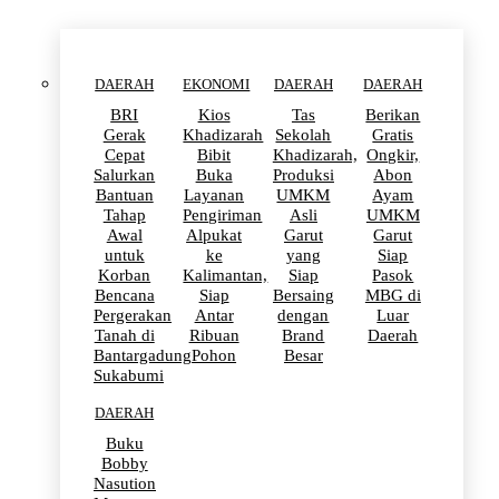
DAERAH
EKONOMI
DAERAH
DAERAH
BRI
Kios
Tas
Berikan
Gerak
Khadizarah
Sekolah
Gratis
Cepat
Bibit
Khadizarah,
Ongkir,
Salurkan
Buka
Produksi
Abon
Bantuan
Layanan
UMKM
Ayam
Tahap
Pengiriman
Asli
UMKM
Awal
Alpukat
Garut
Garut
untuk
ke
yang
Siap
Korban
Kalimantan,
Siap
Pasok
Bencana
Siap
Bersaing
MBG di
Pergerakan
Antar
dengan
Luar
Tanah di
Ribuan
Brand
Daerah
Bantargadung
Pohon
Besar
Sukabumi
DAERAH
Buku
Bobby
Nasution