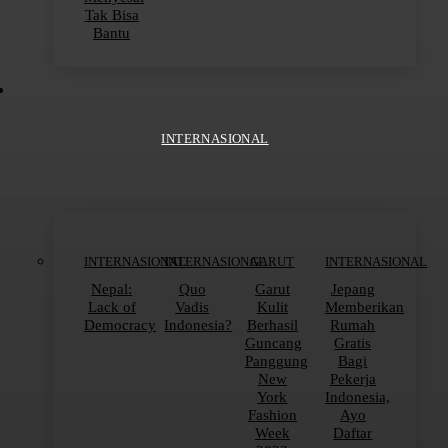
Tak Bisa
Bantu
INTERNASIONAL
INTERNASIONAL
INTERNASIONAL
GARUT
INTERNASIONAL
Nepal:
Quo
Garut
Jepang
Lack of
Vadis
Kulit
Memberikan
Democracy
Indonesia?
Berhasil
Rumah
Guncang
Gratis
Panggung
Bagi
New
Pekerja
York
Indonesia,
Fashion
Ayo
Week
Daftar