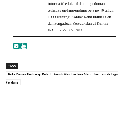
informatif, edukatif dan berpedoman
terhadap undang-undang pers no 40 tahun
1999.Hubungi Kontak Kami untuk Iklan
dan Pengaduan Keredaksian di Kontak
WA: 082.295.693.903
TAGS
Robi Darwis Berharap Pelatih Persib Memberikan Menit Bermain di Laga
Perdana
Facebook
Twitter
WhatsApp