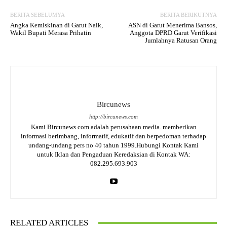
BERITA SEBELUMYA
BERITA BERIKUTNYA
Angka Kemiskinan di Garut Naik,
ASN di Garut Menerima Bansos,
Wakil Bupati Merasa Prihatin
Anggota DPRD Garut Verifikasi
Jumlahnya Ratusan Orang
Bircunews
http://bircunews.com
Kami Bircunews.com adalah perusahaan media. memberikan
informasi berimbang, informatif, edukatif dan berpedoman terhadap
undang-undang pers no 40 tahun 1999.Hubungi Kontak Kami
untuk Iklan dan Pengaduan Keredaksian di Kontak WA:
082.295.693.903
RELATED ARTICLES