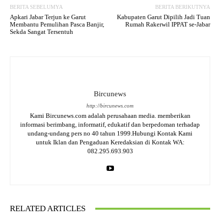
BERITA SEBELUMYA
BERITA BERIKUTNYA
Apkari Jabar Terjun ke Garut
Kabupaten Garut Dipilih Jadi Tuan
Membantu Pemulihan Pasca Banjir,
Rumah Rakerwil IPPAT se-Jabar
Sekda Sangat Tersentuh
Bircunews
http://bircunews.com
Kami Bircunews.com adalah perusahaan media. memberikan
informasi berimbang, informatif, edukatif dan berpedoman terhadap
undang-undang pers no 40 tahun 1999.Hubungi Kontak Kami
untuk Iklan dan Pengaduan Keredaksian di Kontak WA:
082.295.693.903
RELATED ARTICLES