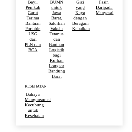
Bayi,
BUMN
Gizi
Pasir,
Pemkab
untuk
yang
Daripada
Garut
Jawa
Kaya
Menyesal
Terima
Barat,
dengan
Bantuan
Salurkan
Beragam
Portable
Vaksin
Kebaikan
USG
Tetanus
dari
dan
PLN dan
Bantuan
BCA
Logistik
bagi
Korban
Longsor
Bandung
Barat
KESEHATAN
Bahaya
Mengonsumsi
Kecubung
untuk
Kesehatan