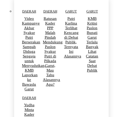
DAERAH
DAERAH
GARUT
GARUT
Video
Ratusan
Putri
KMB
Kampanye
Kader
Karlina
Kritisi
Akbar
PPP
Terlihat
Paslon
Syakur
Malah
Kencang
Bupati
Putri
Pindah
di Debat
Garut
Berserakan
Mendukung
Publik,
Terlalu
Sampah
Paslon
Ternyata
Banyak
Diduga
Syakur
Ini
Lihat
Sengaja
Putri di
Alasannya
Catatan
untuk
Pilkada
Saat
Menyudutkan,
Garut,
Debat
KMB
Mau
Publik
Laporkan
Tahu
ke
Alasannya
Bawaslu
Apa?
Garut
DAERAH
Yudha
Minta
Kader