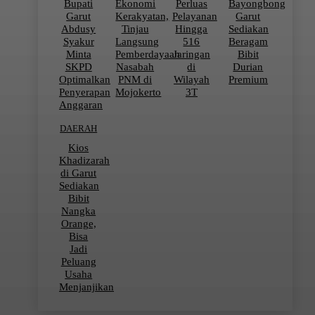
Bupati
Ekonomi
Perluas
Bayongbong
Garut
Kerakyatan,
Pelayanan
Garut
Abdusy
Tinjau
Hingga
Sediakan
Syakur
Langsung
516
Beragam
Minta
Pemberdayaan
Jaringan
Bibit
SKPD
Nasabah
di
Durian
Optimalkan
PNM di
Wilayah
Premium
Penyerapan
Mojokerto
3T
Anggaran
DAERAH
Kios
Khadizarah
di Garut
Sediakan
Bibit
Nangka
Orange,
Bisa
Jadi
Peluang
Usaha
Menjanjikan