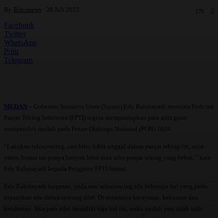
By
Bircunews
28 Juli 2022
0
170
Facebook
Twitter
WhatsApp
Print
Telegram
MEDAN
– Gubernur Sumatera Utara (Sumut) Edy Rahmayadi meminta Federasi
Panjat Tebing Indonesia (FPTI) segera mempersiapkan para atlet guna
memperoleh medali pada Pekan Olahraga Nasional (PON) 2024.
“Lakukan telescouting, cari bibit-bibit unggul dalam panjat tebing ini, saya
yakin Sumut ini punya banyak bibit atau atlet panjat tebing yang hebat, ” kata
Edy Rahmayadi kepada Pengprov FPTI Sumut.
Edy Rahmayadi berpesan, pada saat telescouting ada beberapa hal yang perlu
dipastikan ada dalam seorang atlet. Di antaranya kecepatan, kekuatan dan
ketahanan. Jika para atlet memiliki tiga hal itu, maka medali pun tidak sulit