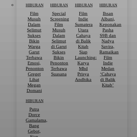
HIBURAN
HIBURAN
HIBURAN
HIBURAN
Film
Special
Film
Ihsan
Musuh
Screening
Indie
Albani,
Dalam
Film
Sumatera
Keponakan
Selimut
Musuh
Utara
Pasha
Sukses
Dalam
Cahaya
S9B dan
Bikin
Selimut
di Balik
Nadya
Warga
di Garut
Kitab
Savira,
Garut
Sukses
Siap
Ramaikan
Terbawa
Bikin
Launching:
Film
Emosi,
Penonton
Karya
Indie
Penonton
Terbawa
Mhd
Medan
Greget
Suasana
Prisya
‘Cahaya
Lihat
Andhika
di Balik
Megan
Kitab’
Domani
HIBURAN
Putra
Dorce
Gamalama,
Bang
Gebot,
Siap