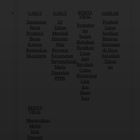
BERITA
GARUT
GARUT
DAERAH
VIRAL
Tantangan
20
Pemkab
Youtuber
Berat
Tahun
Garut
Ini
Produksi
Menjadi
Janjikan
Sudah
Beras
Honorer,
Bangun
Buktikan
Karena
Wila
Jembatan
Hasilkan
Kerusakan
Pegawai
di Desa
Uang
Ekosistem
Kecamatan
Sukalilah
dari
Bayongbong
Tahun
Bicolink,
Minta
ini
Cuma
Diangkat
Persingkat
PPPK
Link
dan
Share
Saja
BERITA
VIRAL
Mengerikan,
Mobil
Truk
Dengan