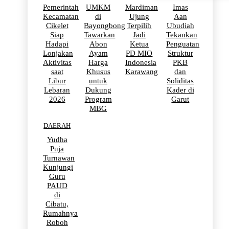
Pemerintah
UMKM
Mardiman
Imas
Kecamatan
di
Ujung
Aan
Cikelet
Bayongbong
Terpilih
Ubudiah
Siap
Tawarkan
Jadi
Tekankan
Hadapi
Abon
Ketua
Penguatan
Lonjakan
Ayam
PD MIO
Struktur
Aktivitas
Harga
Indonesia
PKB
saat
Khusus
Karawang
dan
Libur
untuk
Soliditas
Lebaran
Dukung
Kader di
2026
Program
Garut
MBG
DAERAH
Yudha
Puja
Turnawan
Kunjungi
Guru
PAUD
di
Cibatu,
Rumahnya
Roboh