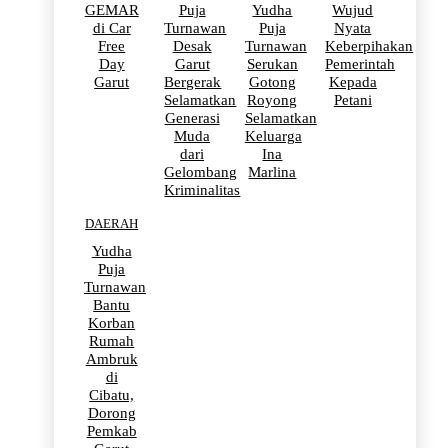
GEMAR
Puja
Yudha
Wujud
di Car
Turnawan
Puja
Nyata
Free
Desak
Turnawan
Keberpihakan
Day
Garut
Serukan
Pemerintah
Garut
Bergerak
Gotong
Kepada
Selamatkan
Royong
Petani
Generasi
Selamatkan
Muda
Keluarga
dari
Ina
Gelombang
Marlina
Kriminalitas
DAERAH
Yudha
Puja
Turnawan
Bantu
Korban
Rumah
Ambruk
di
Cibatu,
Dorong
Pemkab