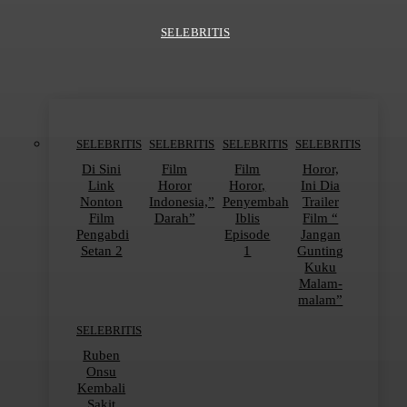
SELEBRITIS
SELEBRITIS
SELEBRITIS
SELEBRITIS
SELEBRITIS
Di Sini
Film
Film
Horor,
Link
Horor
Horor,
Ini Dia
Nonton
Indonesia,”
Penyembah
Trailer
Film
Darah”
Iblis
Film “
Pengabdi
Episode
Jangan
Setan 2
1
Gunting
Kuku
Malam-
malam”
SELEBRITIS
Ruben
Onsu
Kembali
Sakit