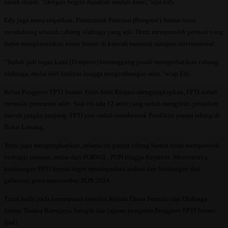
untuk diraih. “Dengan begitu dapatlah medali nanti,”ujar Edy.
Edy juga menyampaikan, Pemerintah Provinsi (Pemprov) Sumut terus
mendukung seluruh cabang olahraga yang ada. Demi memperoleh prestasi yang
dapat mengharumkan nama Sumut di kancah nasional maupun internasional.
“Sudah jadi tugas kami (Pemprov) bertanggung jawab memperhatikan cabang
olahraga, mulai dari fasilitas hingga pengembangan atlet,”ucap Edy.
Ketua Pengprov FPTI Sumut Yezri Amri Rinjani mengungkapkan, FPTI sudah
memulai pencarian atlet. Saat ini ada 12 atlet yang sudah mengikuti pelatihan
daerah jangka panjang. FPTI pun sudah membentuk Pusdiklat panjat tebing di
Bukit Lawang.
Yerzi juga mengungkapkan, selama ini panjat tebing Sumut telah memperoleh
berbagai prestasi, mulai dari PORWIL, PON hingga Kejurnas. Menurutnya,
kedatangan FPTI Sumut ingin mendapatkan arahan dan bimbingan dari
gubernur, guna menyambut PON 2024.
Turut hadir pada kesempatan tersebut Kepala Dinas Pemuda dan Olahraga
Sumut Tuahta Ramajaya Saragih dan jajaran pengurus Pengprov FPTI Sumut.
(ind)