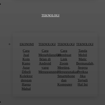
TEKNOLOGI
EKONOMI
TEKNOLOGI
TEKNOLOGI
TEKNOLOGI
Cara
Cara
Cara
Tanda
Jual
Menghilangkan
Membuat
Mobil
Koin
Iklan di
Link
Matic
Kuno
Android
Zoom
Bermasalah,
Agar
yang
Meeting,
Segera
Dibeli
Mengganggu
Menggunakan
Periksa
Kolektor
Smartphone
Jika
dengan
dan
Terjadi
Harga
Komputer
Hal Ini
Mahal