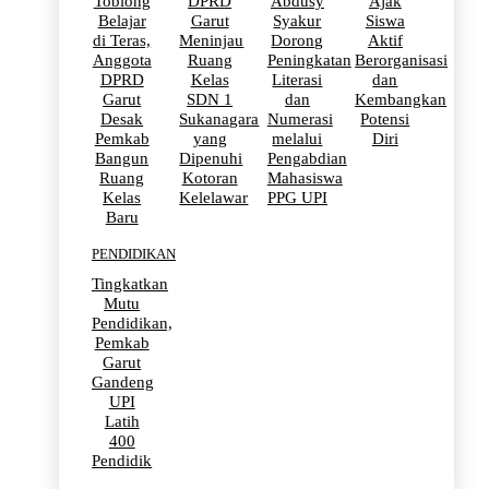
Toblong
DPRD
Abdusy
Ajak
Belajar
Garut
Syakur
Siswa
di Teras,
Meninjau
Dorong
Aktif
Anggota
Ruang
Peningkatan
Berorganisasi
DPRD
Kelas
Literasi
dan
Garut
SDN 1
dan
Kembangkan
Desak
Sukanagara
Numerasi
Potensi
Pemkab
yang
melalui
Diri
Bangun
Dipenuhi
Pengabdian
Ruang
Kotoran
Mahasiswa
Kelas
Kelelawar
PPG UPI
Baru
PENDIDIKAN
Tingkatkan
Mutu
Pendidikan,
Pemkab
Garut
Gandeng
UPI
Latih
400
Pendidik