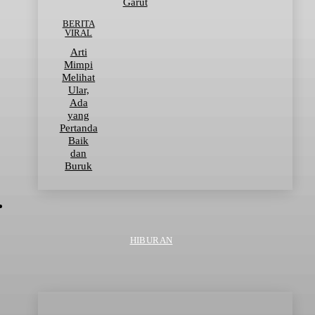
Garut
BERITA
VIRAL
Arti
Mimpi
Melihat
Ular,
Ada
yang
Pertanda
Baik
dan
Buruk
HIBURAN