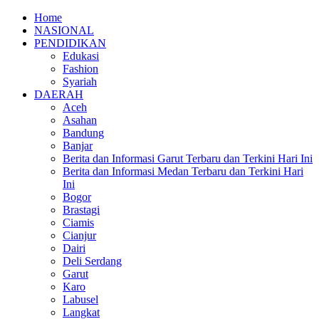
Home
NASIONAL
PENDIDIKAN
Edukasi
Fashion
Syariah
DAERAH
Aceh
Asahan
Bandung
Banjar
Berita dan Informasi Garut Terbaru dan Terkini Hari Ini
Berita dan Informasi Medan Terbaru dan Terkini Hari
Ini
Bogor
Brastagi
Ciamis
Cianjur
Dairi
Deli Serdang
Garut
Karo
Labusel
Langkat