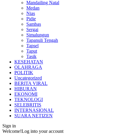
Mandailing Natal
Medan
Nias
Pidie
Sambas
Sergai
Simalungun
Tapanuli Tengah
Tapsel
Taput
Tasik
KESEHATAN
OLAHRAGA
POLITIK
Uncategorized
BERITA VIRAL
HIBURAN
EKONOMI
TEKNOLOGI
SELEBRITIS
INTERNASIONAL
SUARA NETIZEN
Sign in
Welcome!
Log into your account