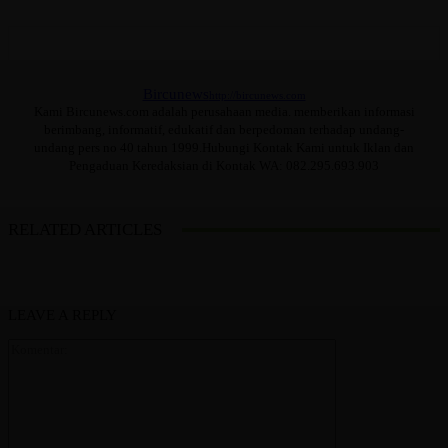
Bircunews
http://bircunews.com
Kami Bircunews.com adalah perusahaan media. memberikan informasi
berimbang, informatif, edukatif dan berpedoman terhadap undang-
undang pers no 40 tahun 1999.Hubungi Kontak Kami untuk Iklan dan
Pengaduan Keredaksian di Kontak WA: 082.295.693.903
RELATED ARTICLES
LEAVE A REPLY