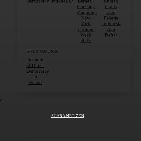
Democracy
Indonesia?
Berhasil
Rumah
Guncang
Gratis
Panggung
Bagi
New
Pekerja
York
Indonesia,
Fashion
Ayo
Week
Daftar
2023
INTERNASIONAL
Institute
of Direct
Democracy
in
Poland
SUARA NETIZEN