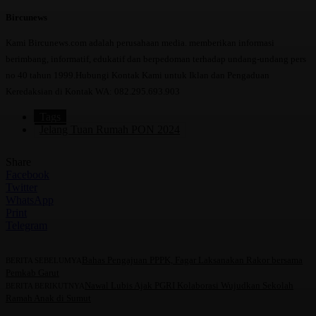
Bircunews
Kami Bircunews.com adalah perusahaan media. memberikan informasi
berimbang, informatif, edukatif dan berpedoman terhadap undang-undang pers
no 40 tahun 1999.Hubungi Kontak Kami untuk Iklan dan Pengaduan
Keredaksian di Kontak WA: 082.295.693.903
Tags
Jelang Tuan Rumah PON 2024
Share
Facebook
Twitter
WhatsApp
Print
Telegram
Bahas Pengajuan PPPK, Fagar Laksanakan Rakor bersama
BERITA SEBELUMYA
Pemkab Garut
Nawal Lubis Ajak PGRI Kolaborasi Wujudkan Sekolah
BERITA BERIKUTNYA
Ramah Anak di Sumut