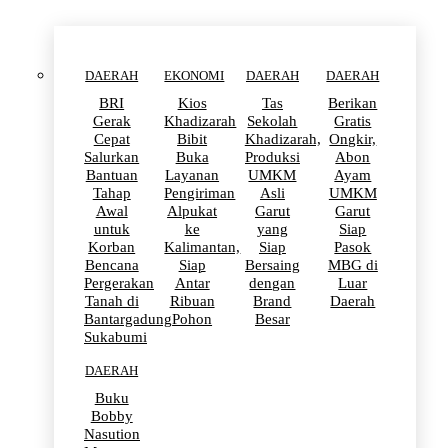
DAERAH
EKONOMI
DAERAH
DAERAH
BRI
Kios
Tas
Berikan
Gerak
Khadizarah
Sekolah
Gratis
Cepat
Bibit
Khadizarah,
Ongkir,
Salurkan
Buka
Produksi
Abon
Bantuan
Layanan
UMKM
Ayam
Tahap
Pengiriman
Asli
UMKM
Awal
Alpukat
Garut
Garut
untuk
ke
yang
Siap
Korban
Kalimantan,
Siap
Pasok
Bencana
Siap
Bersaing
MBG di
Pergerakan
Antar
dengan
Luar
Tanah di
Ribuan
Brand
Daerah
Bantargadung
Pohon
Besar
Sukabumi
DAERAH
Buku
Bobby
Nasution