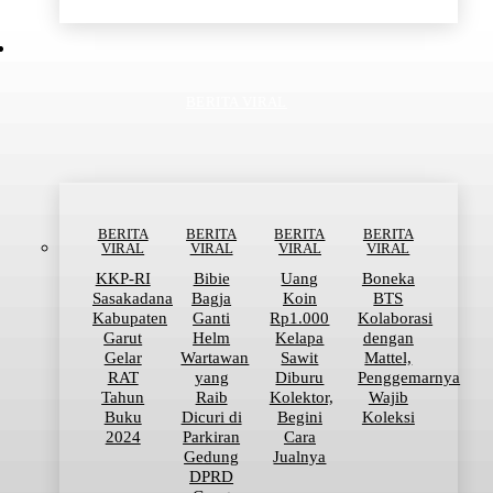
BERITA VIRAL
BERITA
BERITA
BERITA
BERITA
VIRAL
VIRAL
VIRAL
VIRAL
KKP-RI
Bibie
Uang
Boneka
Sasakadana
Bagja
Koin
BTS
Kabupaten
Ganti
Rp1.000
Kolaborasi
Garut
Helm
Kelapa
dengan
Gelar
Wartawan
Sawit
Mattel,
RAT
yang
Diburu
Penggemarnya
Tahun
Raib
Kolektor,
Wajib
Buku
Dicuri di
Begini
Koleksi
2024
Parkiran
Cara
Gedung
Jualnya
DPRD