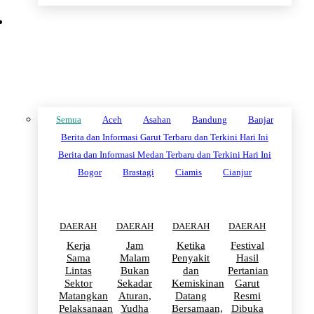
DAERAH
Semua
Aceh
Asahan
Bandung
Banjar
Berita dan Informasi Garut Terbaru dan Terkini Hari Ini
Berita dan Informasi Medan Terbaru dan Terkini Hari Ini
Bogor
Brastagi
Ciamis
Cianjur
DAERAH
DAERAH
DAERAH
DAERAH
Kerja
Jam
Ketika
Festival
Sama
Malam
Penyakit
Hasil
Lintas
Bukan
dan
Pertanian
Sektor
Sekadar
Kemiskinan
Garut
Matangkan
Aturan,
Datang
Resmi
Pelaksanaan
Yudha
Bersamaan,
Dibuka