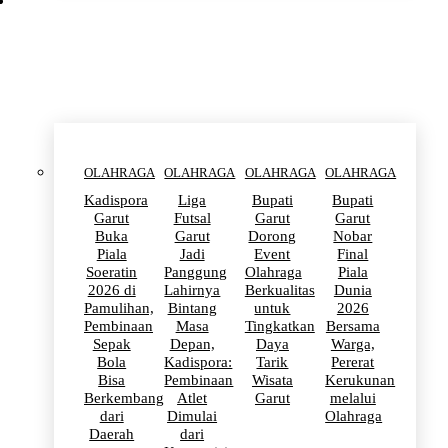
OLAHRAGA
OLAHRAGA
OLAHRAGA
OLAHRAGA
OLAHRAGA
Kadispora
Liga
Bupati
Bupati
Garut
Futsal
Garut
Garut
Buka
Garut
Dorong
Nobar
Piala
Jadi
Event
Final
Soeratin
Panggung
Olahraga
Piala
2026 di
Lahirnya
Berkualitas
Dunia
Pamulihan,
Bintang
untuk
2026
Pembinaan
Masa
Tingkatkan
Bersama
Sepak
Depan,
Daya
Warga,
Bola
Kadispora:
Tarik
Pererat
Bisa
Pembinaan
Wisata
Kerukunan
Berkembang
Atlet
Garut
melalui
dari
Dimulai
Olahraga
Daerah
dari