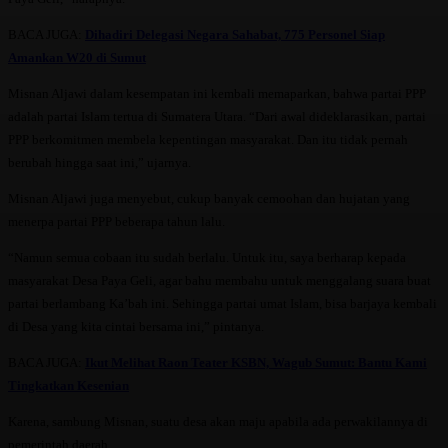
BACA JUGA:
Dihadiri Delegasi Negara Sahabat, 775 Personel Siap
Amankan W20 di Sumut
Misnan Aljawi dalam kesempatan ini kembali memaparkan, bahwa partai PPP
adalah partai Islam tertua di Sumatera Utara. “Dari awal dideklarasikan, partai
PPP berkomitmen membela kepentingan masyarakat. Dan itu tidak pernah
berubah hingga saat ini,” ujarnya.
Misnan Aljawi juga menyebut, cukup banyak cemoohan dan hujatan yang
menerpa partai PPP beberapa tahun lalu.
“Namun semua cobaan itu sudah berlalu. Untuk itu, saya berharap kepada
masyarakat Desa Paya Geli, agar bahu membahu untuk menggalang suara buat
partai berlambang Ka’bah ini. Sehingga partai umat Islam, bisa barjaya kembali
di Desa yang kita cintai bersama ini,” pintanya.
BACA JUGA:
Ikut Melihat Raon Teater KSBN, Wagub Sumut: Bantu Kami
Tingkatkan Kesenian
Karena, sambung Misnan, suatu desa akan maju apabila ada perwakilannya di
pemerintah daerah.