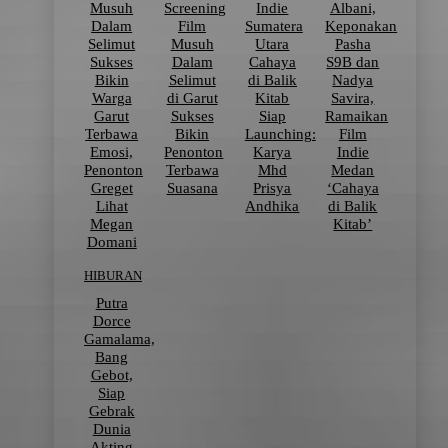
Musuh
Screening
Indie
Albani,
Dalam
Film
Sumatera
Keponakan
Selimut
Musuh
Utara
Pasha
Sukses
Dalam
Cahaya
S9B dan
Bikin
Selimut
di Balik
Nadya
Warga
di Garut
Kitab
Savira,
Garut
Sukses
Siap
Ramaikan
Terbawa
Bikin
Launching:
Film
Emosi,
Penonton
Karya
Indie
Penonton
Terbawa
Mhd
Medan
Greget
Suasana
Prisya
‘Cahaya
Lihat
Andhika
di Balik
Megan
Kitab’
Domani
HIBURAN
Putra
Dorce
Gamalama,
Bang
Gebot,
Siap
Gebrak
Dunia
Akting