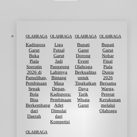
OLAHRAGA
OLAHRAGA
OLAHRAGA
OLAHRAGA
Kadispora
Liga
Bupati
Bupati
Garut
Futsal
Garut
Garut
Buka
Garut
Dorong
Nobar
Piala
Jadi
Event
Final
Soeratin
Panggung
Olahraga
Piala
2026 di
Lahirnya
Berkualitas
Dunia
Pamulihan,
Bintang
untuk
2026
Pembinaan
Masa
Tingkatkan
Bersama
Sepak
Depan,
Daya
Warga,
Bola
Kadispora:
Tarik
Pererat
Bisa
Pembinaan
Wisata
Kerukunan
Berkembang
Atlet
Garut
melalui
dari
Dimulai
Olahraga
Daerah
dari
Kompetisi
OLAHRAGA