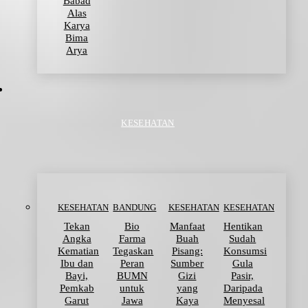
Babad
Alas
Karya
Bima
Arya
KESEHATAN
KESEHATAN
BANDUNG
KESEHATAN
KESEHATAN
Tekan
Bio
Manfaat
Hentikan
Angka
Farma
Buah
Sudah
Kematian
Tegaskan
Pisang:
Konsumsi
Ibu dan
Peran
Sumber
Gula
Bayi,
BUMN
Gizi
Pasir,
Pemkab
untuk
yang
Daripada
Garut
Jawa
Kaya
Menyesal