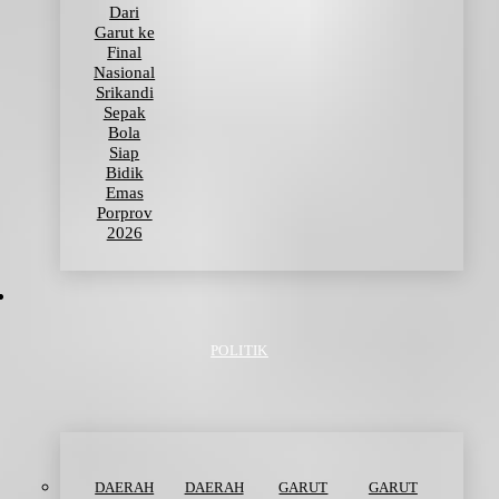
Dari
Garut ke
Final
Nasional
Srikandi
Sepak
Bola
Siap
Bidik
Emas
Porprov
2026
POLITIK
DAERAH
DAERAH
GARUT
GARUT