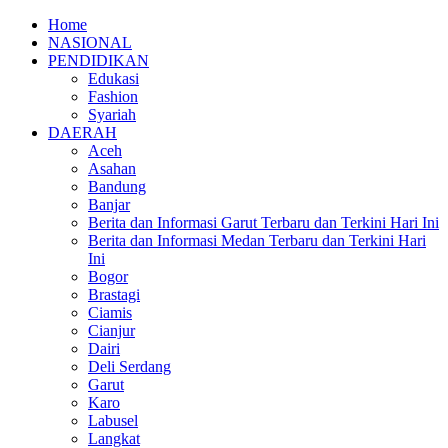
Home
NASIONAL
PENDIDIKAN
Edukasi
Fashion
Syariah
DAERAH
Aceh
Asahan
Bandung
Banjar
Berita dan Informasi Garut Terbaru dan Terkini Hari Ini
Berita dan Informasi Medan Terbaru dan Terkini Hari
Ini
Bogor
Brastagi
Ciamis
Cianjur
Dairi
Deli Serdang
Garut
Karo
Labusel
Langkat