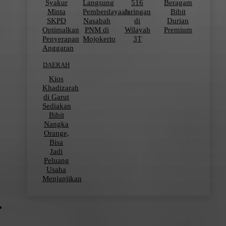
Syakur
Langsung
516
Beragam
Minta
Pemberdayaan
Jaringan
Bibit
SKPD
Nasabah
di
Durian
Optimalkan
PNM di
Wilayah
Premium
Penyerapan
Mojokerto
3T
Anggaran
DAERAH
Kios
Khadizarah
di Garut
Sediakan
Bibit
Nangka
Orange,
Bisa
Jadi
Peluang
Usaha
Menjanjikan