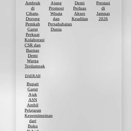
Ambruk
Ajang
Demi
Prestasi
di
Promosi
Perluas
di
Cibatu,
Wisata
Akses
Jamnas
Dorong
dan
Keadilan
2026
Pemkab
Persahabatan
Garut
Dunia
Perkuat
Kolaborasi
CSR dan
Baznas
Demi
Warga
Terdampak
DAERAH
Bupati
Garut
Ajak
ASN
Ambil
Pelajaran
Kepemimpinan
dari
Buku