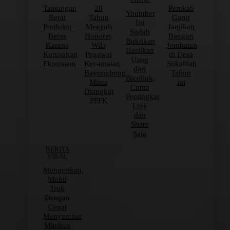
Tantangan
20
Pemkab
Youtuber
Berat
Tahun
Garut
Ini
Produksi
Menjadi
Janjikan
Sudah
Beras
Honorer,
Bangun
Buktikan
Karena
Wila
Jembatan
Hasilkan
Kerusakan
Pegawai
di Desa
Uang
Ekosistem
Kecamatan
Sukalilah
dari
Bayongbong
Tahun
Bicolink,
Minta
ini
Cuma
Diangkat
Persingkat
PPPK
Link
dan
Share
Saja
BERITA
VIRAL
Mengerikan,
Mobil
Truk
Dengan
Cepat
Menyambar
Minibus