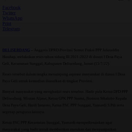
Facebook
Twitter
WhatsApp
Print
Telegram
DELISERDANG
–
Anggota DPRD Provinsi Sumut Fraksi PPP Jafaruddin
Harahap, melakukan reses tahun sidang III 2021-2022 di dusun I Desa Paya
Geli, Kecamatan Sunggal, Kabupaten Deliserdang, Jumat (15/7/22).
Reses tersebut dalam rangka menampung aspirasi masyarakat di dusun I Desa
Paya Geli untuk kemudian diusulkan di tingkat Provinsi.
Banyak masyarakat yang menghadiri reses tersebut. Hadir pula Ketua DPD PPP
Deliserdang, Misnan Aljawi, Ketua GPK PPP Sumut, Jhonson Sihaloho Kepala
Desa Paya Geli, Hardi Ismanto, Ketua PAC PPP Sunggal, Yusnardi S.Pdi serta
segenap pengurus lainnya.
Ketua PAC PPP Kecamatan Sunggal, Yusnardi memperkenankan agar
masyarakat yang hadir untuk memberikan masukan dan menyampaikan