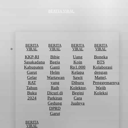
BERITA VIRAL
BERITA
BERITA
BERITA
BERITA
VIRAL
VIRAL
VIRAL
VIRAL
KKP-RI
Bibie
Uang
Boneka
Sasakadana
Bagja
Koin
BTS
Kabupaten
Ganti
Rp1.000
Kolaborasi
Garut
Helm
Kelapa
dengan
Gelar
Wartawan
Sawit
Mattel,
RAT
yang
Diburu
Penggemarnya
Tahun
Raib
Kolektor,
Wajib
Buku
Dicuri di
Begini
Koleksi
2024
Parkiran
Cara
Gedung
Jualnya
DPRD
Garut
BERITA
VIRAL