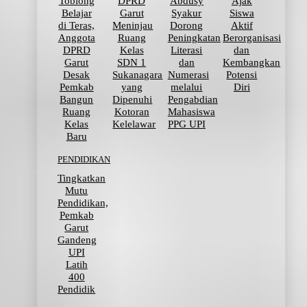
Toblong
DPRD
Abdusy
Ajak
Belajar
Garut
Syakur
Siswa
di Teras,
Meninjau
Dorong
Aktif
Anggota
Ruang
Peningkatan
Berorganisasi
DPRD
Kelas
Literasi
dan
Garut
SDN 1
dan
Kembangkan
Desak
Sukanagara
Numerasi
Potensi
Pemkab
yang
melalui
Diri
Bangun
Dipenuhi
Pengabdian
Ruang
Kotoran
Mahasiswa
Kelas
Kelelawar
PPG UPI
Baru
PENDIDIKAN
Tingkatkan
Mutu
Pendidikan,
Pemkab
Garut
Gandeng
UPI
Latih
400
Pendidik