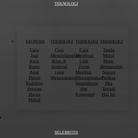
TEKNOLOGI
EKONOMI
TEKNOLOGI
TEKNOLOGI
TEKNOLOGI
Cara
Cara
Cara
Tanda
Jual
Menghilangkan
Membuat
Mobil
Koin
Iklan di
Link
Matic
Kuno
Android
Zoom
Bermasalah,
Agar
yang
Meeting,
Segera
Dibeli
Mengganggu
Menggunakan
Periksa
Kolektor
Smartphone
Jika
dengan
dan
Terjadi
Harga
Komputer
Hal Ini
Mahal
SELEBRITIS