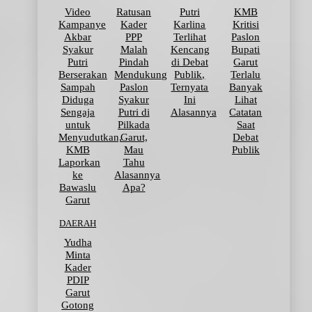
Video
Ratusan
Putri
KMB
Kampanye
Kader
Karlina
Kritisi
Akbar
PPP
Terlihat
Paslon
Syakur
Malah
Kencang
Bupati
Putri
Pindah
di Debat
Garut
Berserakan
Mendukung
Publik,
Terlalu
Sampah
Paslon
Ternyata
Banyak
Diduga
Syakur
Ini
Lihat
Sengaja
Putri di
Alasannya
Catatan
untuk
Pilkada
Saat
Menyudutkan,
Garut,
Debat
KMB
Mau
Publik
Laporkan
Tahu
ke
Alasannya
Bawaslu
Apa?
Garut
DAERAH
Yudha
Minta
Kader
PDIP
Garut
Gotong