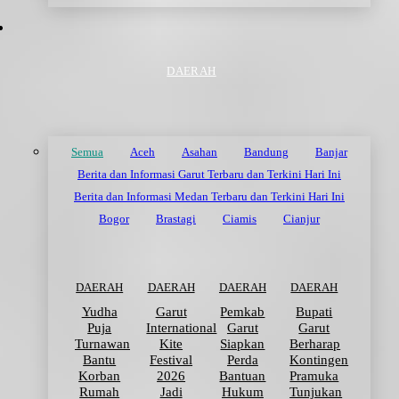
DAERAH
Semua
Aceh
Asahan
Bandung
Banjar
Berita dan Informasi Garut Terbaru dan Terkini Hari Ini
Berita dan Informasi Medan Terbaru dan Terkini Hari Ini
Bogor
Brastagi
Ciamis
Cianjur
DAERAH
DAERAH
DAERAH
DAERAH
Yudha
Garut
Pemkab
Bupati
Puja
International
Garut
Garut
Turnawan
Kite
Siapkan
Berharap
Bantu
Festival
Perda
Kontingen
Korban
2026
Bantuan
Pramuka
Rumah
Jadi
Hukum
Tunjukan