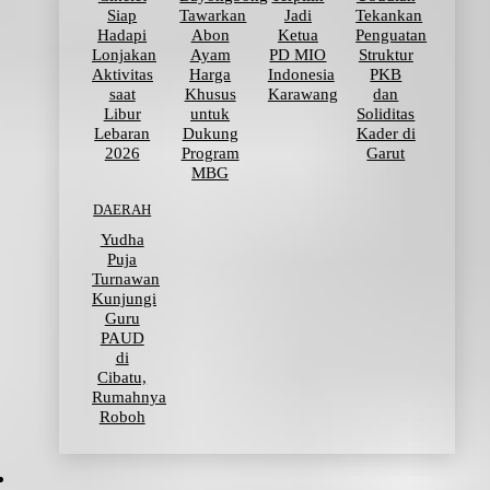
Siap
Tawarkan
Jadi
Tekankan
Hadapi
Abon
Ketua
Penguatan
Lonjakan
Ayam
PD MIO
Struktur
Aktivitas
Harga
Indonesia
PKB
saat
Khusus
Karawang
dan
Libur
untuk
Soliditas
Lebaran
Dukung
Kader di
2026
Program
Garut
MBG
DAERAH
Yudha
Puja
Turnawan
Kunjungi
Guru
PAUD
di
Cibatu,
Rumahnya
Roboh