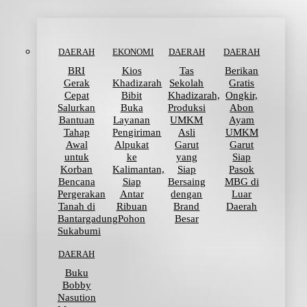
DAERAH
EKONOMI
DAERAH
DAERAH
BRI
Kios
Tas
Berikan
Gerak
Khadizarah
Sekolah
Gratis
Cepat
Bibit
Khadizarah,
Ongkir,
Salurkan
Buka
Produksi
Abon
Bantuan
Layanan
UMKM
Ayam
Tahap
Pengiriman
Asli
UMKM
Awal
Alpukat
Garut
Garut
untuk
ke
yang
Siap
Korban
Kalimantan,
Siap
Pasok
Bencana
Siap
Bersaing
MBG di
Pergerakan
Antar
dengan
Luar
Tanah di
Ribuan
Brand
Daerah
Bantargadung
Pohon
Besar
Sukabumi
DAERAH
Buku
Bobby
Nasution