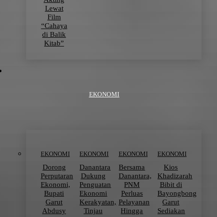
Lewat
Film
“Cahaya
di Balik
Kitab”
EKONOMI
EKONOMI
EKONOMI
EKONOMI
EKONOMI
Dorong
Danantara
Bersama
Kios
Perputaran
Dukung
Danantara,
Khadizarah
Ekonomi,
Penguatan
PNM
Bibit di
Bupati
Ekonomi
Perluas
Bayongbong
Garut
Kerakyatan,
Pelayanan
Garut
Abdusy
Tinjau
Hingga
Sediakan