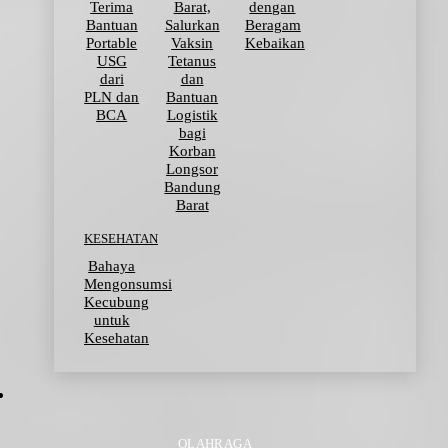
Terima
Barat,
dengan
Bantuan
Salurkan
Beragam
Portable
Vaksin
Kebaikan
USG
Tetanus
dari
dan
PLN dan
Bantuan
BCA
Logistik
bagi
Korban
Longsor
Bandung
Barat
KESEHATAN
Bahaya
Mengonsumsi
Kecubung
untuk
Kesehatan
OLAHRAGA