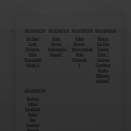
SELEBRITIS
SELEBRITIS
SELEBRITIS
SELEBRITIS
Di Sini
Film
Film
Horor,
Link
Horor
Horor,
Ini Dia
Nonton
Indonesia,”
Penyembah
Trailer
Film
Darah”
Iblis
Film “
Pengabdi
Episode
Jangan
Setan 2
1
Gunting
Kuku
Malam-
malam”
SELEBRITIS
Ruben
Onsu
Kembali
Sakit
dan
Sempat
Masuk