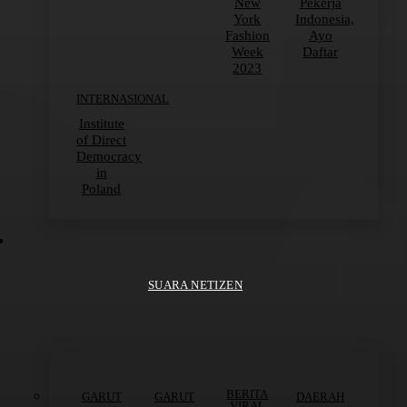
New
Pekerja
York
Indonesia,
Fashion
Ayo
Week
Daftar
2023
INTERNASIONAL
Institute
of Direct
Democracy
in
Poland
SUARA NETIZEN
BERITA
GARUT
GARUT
DAERAH
VIRAL