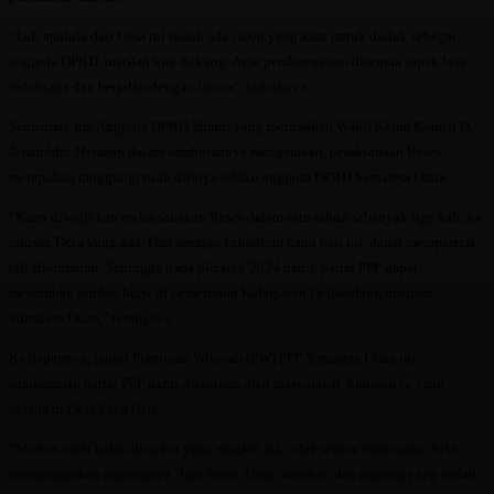
“Jadi apabila dari Desa ini sudah ada calon yang kuat untuk duduk sebagai
anggota DPRD, marilah kita dukung. Agar pembangunan disemua aspek bisa
terlaksana dan berjalan dengan lancar,” imbuhnya.
Sementara itu, Anggota DPRD Sumut yang merupakan Wakil Ketua Komisi D,
Jafaruddin Harahap dalam sambutannya mengatakan, pelaksanaan Reses
merupakan tanggungjawab dirinya selaku anggota DPRD Sumatera Utara.
“Kami diwajibkan melaksanakan Reses dalam satu tahun sebanyak tiga kali, ke
ratusan Desa yang ada. Dan semoga kehadiran kami hari ini, dapat mempererat
tali silaturahmi. Sehingga pada pilcalek 2024 nanti, partai PPP dapat
menambah jumlah kursi di pemerintah Kabupaten Deliserdang maupun
Sumatera Utara,” terangnya.
Ke depannya, lanjut Pimpinan Wilayah (PW) PPP Sumatera Utara ini,
sumbangsih partai PPP harus dirasakan oleh masyarakat, khususnya yang
berada di Desa Paya Geli.
“Mohon maaf kalau diwaktu yang singkat ini, tidak semua masyarakat bisa
menyampaikan aspirasinya. Tapi Insya Allah masukan dan aspirasi yang sudah