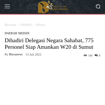
Beranda
DAERAH
Medan
DAERAH
MEDAN
Dihadiri Delegasi Negara Sahabat, 775
Personel Siap Amankan W20 di Sumut
By
Bircunews
15 Juli 2022
144
0
Facebook
Twitter
WhatsApp