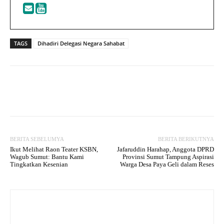
TAGS
Dihadiri Delegasi Negara Sahabat
Facebook
Twitter
WhatsApp
BERITA SEBELUMYA
BERITA BERIKUTNYA
Ikut Melihat Raon Teater KSBN,
Jafaruddin Harahap, Anggota DPRD
Wagub Sumut: Bantu Kami
Provinsi Sumut Tampung Aspirasi
Tingkatkan Kesenian
Warga Desa Paya Geli dalam Reses