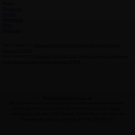
Share
Facebook
Twitter
WhatsApp
Print
Telegram
Menkop UKM RI Teten Masduki Resmikan Gedung
BERITA SEBELUMYA
Kampus 4 UNIGA
Dampingi Menkop UKM, Bupat Garut sebut Limbangan
BERITA BERIKUTNYA
Expo sebagai Gerakan Membangkitkan UMKM
Bircunews
http://bircunews.com
Kami Bircunews.com adalah perusahaan media. memberikan informasi
berimbang, informatif, edukatif dan berpedoman terhadap undang-
undang pers no 40 tahun 1999.Hubungi Kontak Kami untuk Iklan dan
Pengaduan Keredaksian di Kontak WA: 082.295.693.903