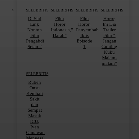
SELEBRITIS
SELEBRITIS
SELEBRITIS
SELEBRITIS
Di Sini
Film
Film
Horor,
Link
Horor
Horor,
Ini Dia
Nonton
Indonesia,”
Penyembah
Trailer
Film
Darah”
Iblis
Film “
Pengabdi
Episode
Jangan
Setan 2
1
Gunting
Kuku
Malam-
malam”
SELEBRITIS
Ruben
Onsu
Kembali
Sakit
dan
Sempat
Masuk
ICU,
Ivan
Gunawan
Menyesal