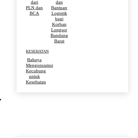
dari
dan
PLN dan
Bantuan
BCA
Logistik
bagi
Korban
Longsor
Bandung
Barat
KESEHATAN
Bahaya
Mengonsumsi
Kecubung
untuk
Kesehatan
OLAHRAGA