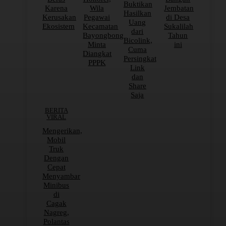
Buktikan
Karena
Wila
Jembatan
Hasilkan
Kerusakan
Pegawai
di Desa
Uang
Ekosistem
Kecamatan
Sukalilah
dari
Bayongbong
Tahun
Bicolink,
Minta
ini
Cuma
Diangkat
Persingkat
PPPK
Link
dan
Share
Saja
BERITA
VIRAL
Mengerikan,
Mobil
Truk
Dengan
Cepat
Menyambar
Minibus
di
Cagak
Nagreg,
Polantas