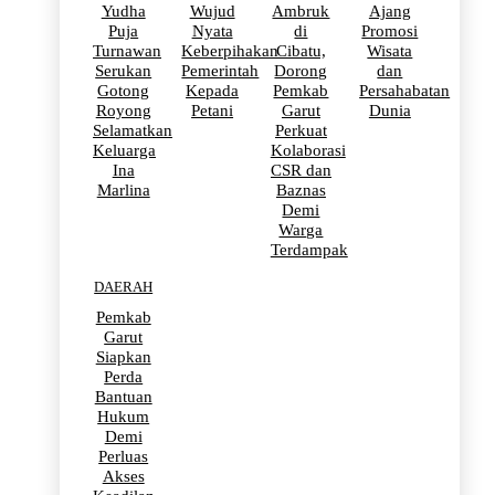
Yudha
Wujud
Ambruk
Ajang
Puja
Nyata
di
Promosi
Turnawan
Keberpihakan
Cibatu,
Wisata
Serukan
Pemerintah
Dorong
dan
Gotong
Kepada
Pemkab
Persahabatan
Royong
Petani
Garut
Dunia
Selamatkan
Perkuat
Keluarga
Kolaborasi
Ina
CSR dan
Marlina
Baznas
Demi
Warga
Terdampak
DAERAH
Pemkab
Garut
Siapkan
Perda
Bantuan
Hukum
Demi
Perluas
Akses