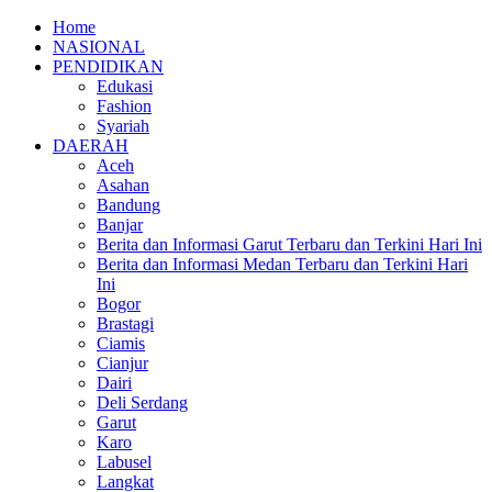
Home
NASIONAL
PENDIDIKAN
Edukasi
Fashion
Syariah
DAERAH
Aceh
Asahan
Bandung
Banjar
Berita dan Informasi Garut Terbaru dan Terkini Hari Ini
Berita dan Informasi Medan Terbaru dan Terkini Hari
Ini
Bogor
Brastagi
Ciamis
Cianjur
Dairi
Deli Serdang
Garut
Karo
Labusel
Langkat