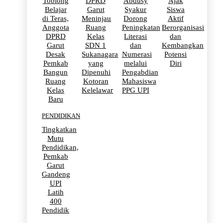
Toblong
DPRD
Abdusy
Ajak
Belajar
Garut
Syakur
Siswa
di Teras,
Meninjau
Dorong
Aktif
Anggota
Ruang
Peningkatan
Berorganisasi
DPRD
Kelas
Literasi
dan
Garut
SDN 1
dan
Kembangkan
Desak
Sukanagara
Numerasi
Potensi
Pemkab
yang
melalui
Diri
Bangun
Dipenuhi
Pengabdian
Ruang
Kotoran
Mahasiswa
Kelas
Kelelawar
PPG UPI
Baru
PENDIDIKAN
Tingkatkan
Mutu
Pendidikan,
Pemkab
Garut
Gandeng
UPI
Latih
400
Pendidik