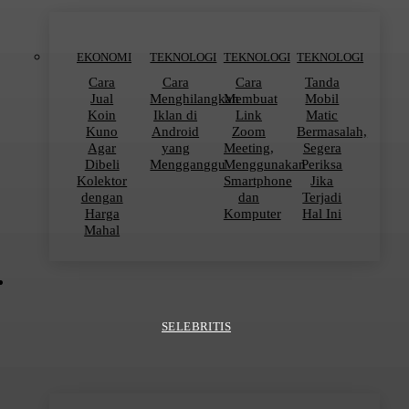
EKONOMI
TEKNOLOGI
TEKNOLOGI
TEKNOLOGI
Cara
Cara
Cara
Tanda
Jual
Menghilangkan
Membuat
Mobil
Koin
Iklan di
Link
Matic
Kuno
Android
Zoom
Bermasalah,
Agar
yang
Meeting,
Segera
Dibeli
Mengganggu
Menggunakan
Periksa
Kolektor
Smartphone
Jika
dengan
dan
Terjadi
Harga
Komputer
Hal Ini
Mahal
SELEBRITIS