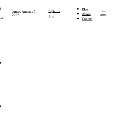
1
Blog
Sign in /
Buy
Jumat, Agustus 7,
About
now
2026
Join
ut
Contact
Home
NASIONAL