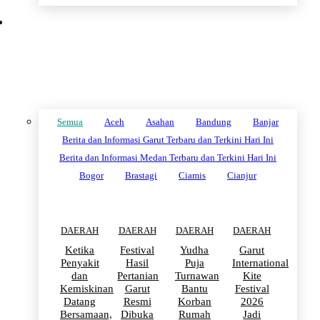
DAERAH
Semua
Aceh
Asahan
Bandung
Banjar
Berita dan Informasi Garut Terbaru dan Terkini Hari Ini
Berita dan Informasi Medan Terbaru dan Terkini Hari Ini
Bogor
Brastagi
Ciamis
Cianjur
DAERAH
DAERAH
DAERAH
DAERAH
Ketika
Festival
Yudha
Garut
Penyakit
Hasil
Puja
International
dan
Pertanian
Turnawan
Kite
Kemiskinan
Garut
Bantu
Festival
Datang
Resmi
Korban
2026
Bersamaan,
Dibuka
Rumah
Jadi