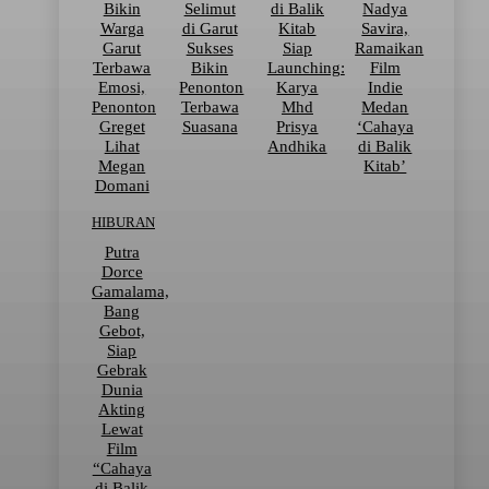
Bikin
Selimut
di Balik
Nadya
Warga
di Garut
Kitab
Savira,
Garut
Sukses
Siap
Ramaikan
Terbawa
Bikin
Launching:
Film
Emosi,
Penonton
Karya
Indie
Penonton
Terbawa
Mhd
Medan
Greget
Suasana
Prisya
‘Cahaya
Lihat
Andhika
di Balik
Megan
Kitab’
Domani
HIBURAN
Putra
Dorce
Gamalama,
Bang
Gebot,
Siap
Gebrak
Dunia
Akting
Lewat
Film
“Cahaya
di Balik