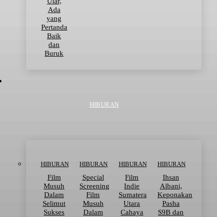
Ular,
Ada
yang
Pertanda
Baik
dan
Buruk
HIBURAN
HIBURAN
HIBURAN
HIBURAN
HIBURAN
Film
Special
Film
Ihsan
Musuh
Screening
Indie
Albani,
Dalam
Film
Sumatera
Keponakan
Selimut
Musuh
Utara
Pasha
Sukses
Dalam
Cahaya
S9B dan