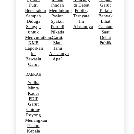
Putri
Pindah
di Debat
Garut
Berserakan
Mendukung
Publik,
Terlalu
Sampah
Paslon
Ternyata
Banyak
Diduga
Syakur
Ini
Lihat
Sengaja
Putri di
Alasannya
Catatan
untuk
Pilkada
Saat
Menyudutkan,
Garut,
Debat
KMB
Mau
Publik
Laporkan
Tahu
ke
Alasannya
Bawaslu
Apa?
Garut
DAERAH
Yudha
Minta
Kader
PDIP
Garut
Gotong
Royong
Menangkan
Paslon
Kepala