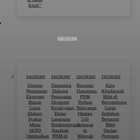
Kitab”
EKONOMI
EKONOMI
EKONOMI
EKONOMI
EKONOMI
Dorong
Danantara
Bersama
Kios
Perputaran
Dukung
Danantara,
Khadizarah
Ekonomi,
Penguatan
PNM
Bibit di
Bupati
Ekonomi
Perluas
Bayongbong
Garut
Kerakyatan,
Pelayanan
Garut
Abdusy
Tinjau
Hingga
Sediakan
Syakur
Langsung
516
Beragam
Minta
Pemberdayaan
Jaringan
Bibit
SKPD
Nasabah
di
Durian
Optimalkan
PNM di
Wilayah
Premium