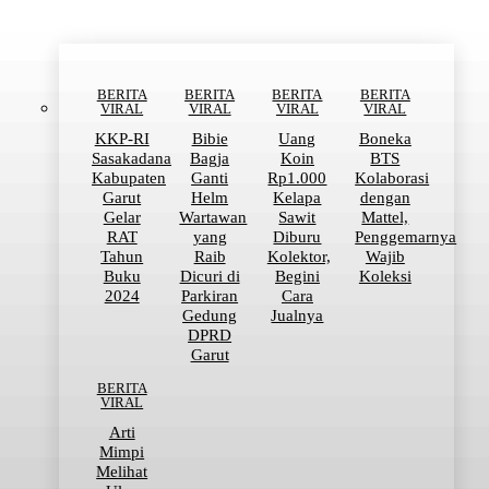
BERITA
BERITA
BERITA
BERITA
VIRAL
VIRAL
VIRAL
VIRAL
KKP-RI
Bibie
Uang
Boneka
Sasakadana
Bagja
Koin
BTS
Kabupaten
Ganti
Rp1.000
Kolaborasi
Garut
Helm
Kelapa
dengan
Gelar
Wartawan
Sawit
Mattel,
RAT
yang
Diburu
Penggemarnya
Tahun
Raib
Kolektor,
Wajib
Buku
Dicuri di
Begini
Koleksi
2024
Parkiran
Cara
Gedung
Jualnya
DPRD
Garut
BERITA
VIRAL
Arti
Mimpi
Melihat