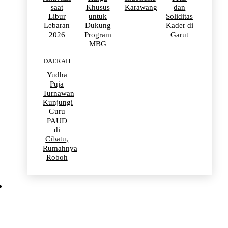
saat
Khusus
Karawang
dan
Libur
untuk
Soliditas
Lebaran
Dukung
Kader di
2026
Program
Garut
MBG
DAERAH
Yudha
Puja
Turnawan
Kunjungi
Guru
PAUD
di
Cibatu,
Rumahnya
Roboh
BERITA VIRAL