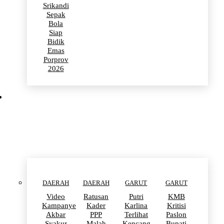
Srikandi
Sepak
Bola
Siap
Bidik
Emas
Porprov
2026
POLITIK
DAERAH
DAERAH
GARUT
GARUT
Video
Ratusan
Putri
KMB
Kampanye
Kader
Karlina
Kritisi
Akbar
PPP
Terlihat
Paslon
Syakur
Malah
Kencang
Bupati