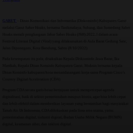
GARUT
– Dinas Komunikasi dan Informatika (Diskominfo) Kabupaten Garut
melalui Garut Saber Hoaks, bersama Tasikmalaya, Subang, dan Sumedang Saber
Hoaks meraih penghargaan Jabar Saber Hoaks (JSH) 2022, l dalam acara
Festival Literasi Digital (Viral) yang dilaksanakan di Aula Barat Gedung Sate,
Jalan Diponegoro, Kota Bandung, Sabtu (8/10/2022).
Pada kesempatan itu pula, disaksikan Kepala Diskominfo Jawa Barat, Ika
Mardiah, Kepala Dinas Kominfo Kabupaten Garut, Muksin bersama kepala
Dinas Kominfo kabupaten/kota menandatangani kerja sama Program Cisco’s
Country Digital Acceleration (CDA)
Program CDA secara garis besar bertujuan untuk mempercepat agenda
digitalisasi, baik di sektor pemerintahan maupun bisnis, agar bisa lebih cepat
dan lebih efektif dalam memberikan layanan yang bermanfaat bagi masyarakat
Tanah Air. Di Indonesia, CDA difokuskan pada lima area utama, yaitu:
pemerintahan digital, industri digital, Badan Usaha Milik Negara (BUMN)
digital, keamanan siber, dan inklusi digital.