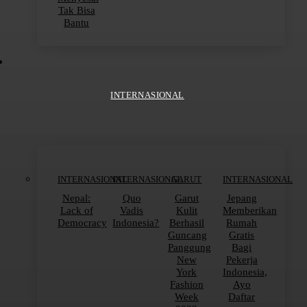
Tak Bisa
Bantu
INTERNASIONAL
INTERNASIONAL
INTERNASIONAL
GARUT
INTERNASIONAL
Nepal:
Quo
Garut
Jepang
Lack of
Vadis
Kulit
Memberikan
Democracy
Indonesia?
Berhasil
Rumah
Guncang
Gratis
Panggung
Bagi
New
Pekerja
York
Indonesia,
Fashion
Ayo
Week
Daftar