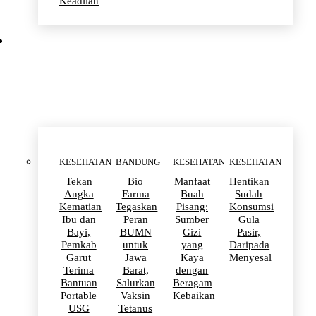
Keadilan
KESEHATAN
KESEHATAN
BANDUNG
KESEHATAN
KESEHATAN
Tekan
Bio
Manfaat
Hentikan
Angka
Farma
Buah
Sudah
Kematian
Tegaskan
Pisang:
Konsumsi
Ibu dan
Peran
Sumber
Gula
Bayi,
BUMN
Gizi
Pasir,
Pemkab
untuk
yang
Daripada
Garut
Jawa
Kaya
Menyesal
Terima
Barat,
dengan
Bantuan
Salurkan
Beragam
Portable
Vaksin
Kebaikan
USG
Tetanus