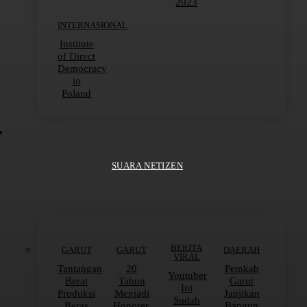
2023
INTERNASIONAL
Institute
of Direct
Democracy
in
Poland
SUARA NETIZEN
BERITA
GARUT
GARUT
DAERAH
VIRAL
Tantangan
20
Pemkab
Youtuber
Berat
Tahun
Garut
Ini
Produksi
Menjadi
Janjikan
Sudah
Beras
Honorer,
Bangun