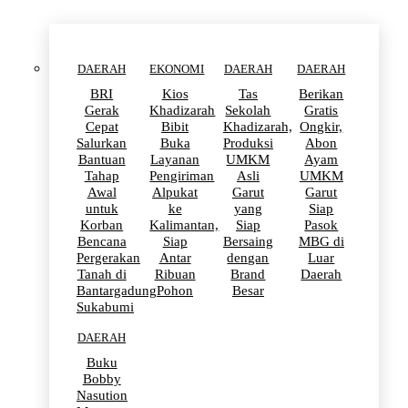
DAERAH
EKONOMI
DAERAH
DAERAH
BRI
Kios
Tas
Berikan
Gerak
Khadizarah
Sekolah
Gratis
Cepat
Bibit
Khadizarah,
Ongkir,
Salurkan
Buka
Produksi
Abon
Bantuan
Layanan
UMKM
Ayam
Tahap
Pengiriman
Asli
UMKM
Awal
Alpukat
Garut
Garut
untuk
ke
yang
Siap
Korban
Kalimantan,
Siap
Pasok
Bencana
Siap
Bersaing
MBG di
Pergerakan
Antar
dengan
Luar
Tanah di
Ribuan
Brand
Daerah
Bantargadung
Pohon
Besar
Sukabumi
DAERAH
Buku
Bobby
Nasution