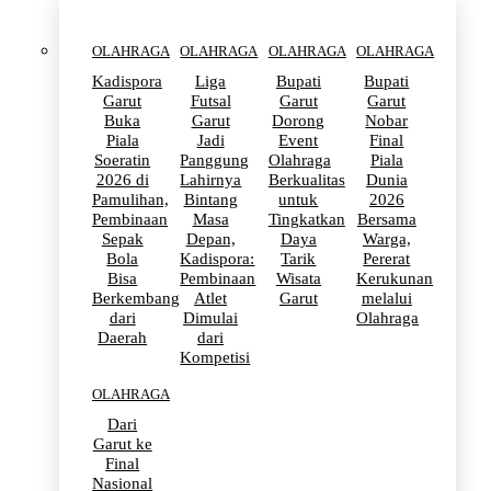
OLAHRAGA
OLAHRAGA
OLAHRAGA
OLAHRAGA
Kadispora
Liga
Bupati
Bupati
Garut
Futsal
Garut
Garut
Buka
Garut
Dorong
Nobar
Piala
Jadi
Event
Final
Soeratin
Panggung
Olahraga
Piala
2026 di
Lahirnya
Berkualitas
Dunia
Pamulihan,
Bintang
untuk
2026
Pembinaan
Masa
Tingkatkan
Bersama
Sepak
Depan,
Daya
Warga,
Bola
Kadispora:
Tarik
Pererat
Bisa
Pembinaan
Wisata
Kerukunan
Berkembang
Atlet
Garut
melalui
dari
Dimulai
Olahraga
Daerah
dari
Kompetisi
OLAHRAGA
Dari
Garut ke
Final
Nasional