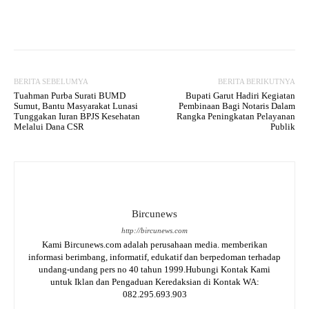
Facebook
Twitter
WhatsApp
BERITA SEBELUMYA
BERITA BERIKUTNYA
Tuahman Purba Surati BUMD
Bupati Garut Hadiri Kegiatan
Sumut, Bantu Masyarakat Lunasi
Pembinaan Bagi Notaris Dalam
Tunggakan Iuran BPJS Kesehatan
Rangka Peningkatan Pelayanan
Melalui Dana CSR
Publik
Bircunews
http://bircunews.com
Kami Bircunews.com adalah perusahaan media. memberikan
informasi berimbang, informatif, edukatif dan berpedoman terhadap
undang-undang pers no 40 tahun 1999.Hubungi Kontak Kami
untuk Iklan dan Pengaduan Keredaksian di Kontak WA:
082.295.693.903