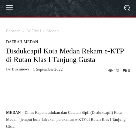
Beranda
DAERAH
Medan
DAERAH
MEDAN
Disdukcapil Kota Medan Rekam e-KTP
di Rutan Klas I Tanjung Gusta
By
Bircunews
1 September 2022
131
0
Facebook
Twitter
WhatsApp
MEDAN
– Dinas Kependudukan dan Catatan Sipil (Disdukcapil) Kota
Medan ‘ jemput bola’ lakukan perekaman e-KTP di Rutan Klas I Tanjung
Gista.