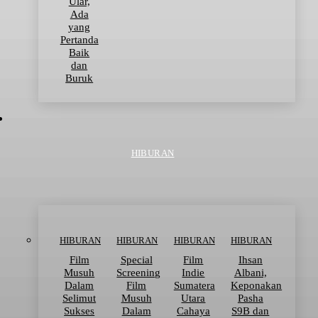
Ular,
Ada
yang
Pertanda
Baik
dan
Buruk
HIBURAN
HIBURAN
HIBURAN
HIBURAN
HIBURAN
Film
Special
Film
Ihsan
Musuh
Screening
Indie
Albani,
Dalam
Film
Sumatera
Keponakan
Selimut
Musuh
Utara
Pasha
Sukses
Dalam
Cahaya
S9B dan