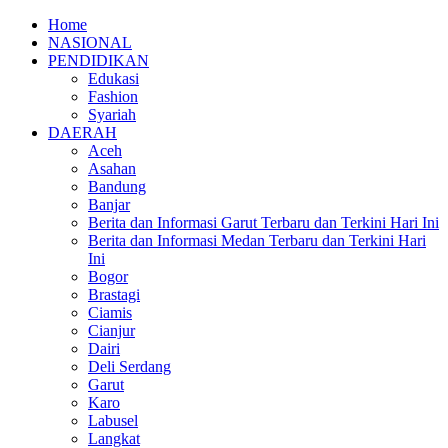
Home
NASIONAL
PENDIDIKAN
Edukasi
Fashion
Syariah
DAERAH
Aceh
Asahan
Bandung
Banjar
Berita dan Informasi Garut Terbaru dan Terkini Hari Ini
Berita dan Informasi Medan Terbaru dan Terkini Hari
Ini
Bogor
Brastagi
Ciamis
Cianjur
Dairi
Deli Serdang
Garut
Karo
Labusel
Langkat