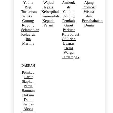
Yudha
Wujud
Ambruk
Ajang
Puja
Nyata
di
Promosi
Turnawan
Keberpihakan
Cibatu,
Wisata
Serukan
Pemerintah
Dorong
dan
Gotong
Kepada
Pemkab
Persahabatan
Royong
Petani
Garut
Dunia
Selamatkan
Perkuat
Keluarga
Kolaborasi
Ina
CSR dan
Marlina
Baznas
Demi
Warga
Terdampak
DAERAH
Pemkab
Garut
Siapkan
Perda
Bantuan
Hukum
Demi
Perluas
Akses