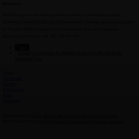
Bircunews
Kami Bircunews.com adalah perusahaan media. memberikan informasi
berimbang, informatif, edukatif dan berpedoman terhadap undang-undang pers
no 40 tahun 1999.Hubungi Kontak Kami untuk Iklan dan Pengaduan
Keredaksian di Kontak WA: 082.295.693.903
Tags
Bupati Garut Buka Kompetisi Bola Voli Merah Putih
Kapolres Cup
Share
Facebook
Twitter
WhatsApp
Print
Telegram
Edy Rahmayadi Kukuhkan 66 Paskibraka Sumut
BERITA SEBELUMYA
191 PNS Pemkot Medan Diambil Sumpah dan Janji
BERITA BERIKUTNYA