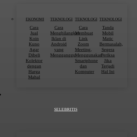
EKONOMI
TEKNOLOGI
TEKNOLOGI
TEKNOLOGI
Cara
Cara
Cara
Tanda
Jual
Menghilangkan
Membuat
Mobil
Koin
Iklan di
Link
Matic
Kuno
Android
Zoom
Bermasalah,
Agar
yang
Meeting,
Segera
Dibeli
Mengganggu
Menggunakan
Periksa
Kolektor
Smartphone
Jika
dengan
dan
Terjadi
Harga
Komputer
Hal Ini
Mahal
SELEBRITIS