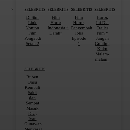
SELEBRITIS
SELEBRITIS
SELEBRITIS
SELEBRITIS
Di Sini
Film
Film
Horor,
Link
Horor
Horor,
Ini Dia
Nonton
Indonesia,”
Penyembah
Trailer
Film
Darah”
Iblis
Film “
Pengabdi
Episode
Jangan
Setan 2
1
Gunting
Kuku
Malam-
malam”
SELEBRITIS
Ruben
Onsu
Kembali
Sakit
dan
Sempat
Masuk
ICU,
Ivan
Gunawan
Menyesal