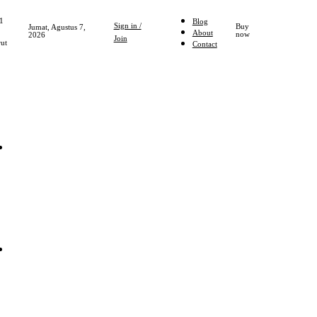
1
Blog
Sign in /
Buy
Jumat, Agustus 7,
About
now
2026
Join
ut
Contact
Home
NASIONAL