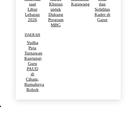
saat
Khusus
Karawang
dan
Libur
untuk
Soliditas
Lebaran
Dukung
Kader di
2026
Program
Garut
MBG
DAERAH
Yudha
Puja
Turnawan
Kunjungi
Guru
PAUD
di
Cibatu,
Rumahnya
Roboh
BERITA VIRAL