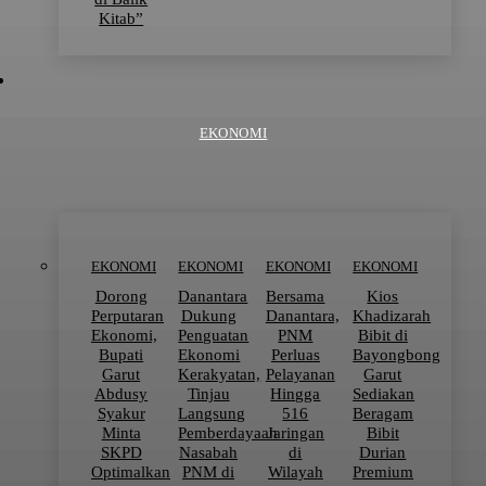
Kitab”
EKONOMI
EKONOMI
EKONOMI
EKONOMI
EKONOMI
Dorong
Danantara
Bersama
Kios
Perputaran
Dukung
Danantara,
Khadizarah
Ekonomi,
Penguatan
PNM
Bibit di
Bupati
Ekonomi
Perluas
Bayongbong
Garut
Kerakyatan,
Pelayanan
Garut
Abdusy
Tinjau
Hingga
Sediakan
Syakur
Langsung
516
Beragam
Minta
Pemberdayaan
Jaringan
Bibit
SKPD
Nasabah
di
Durian
Optimalkan
PNM di
Wilayah
Premium