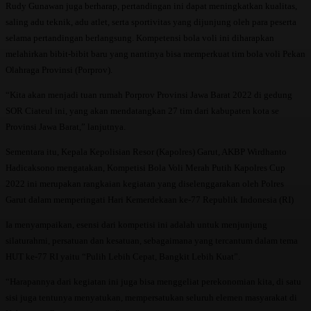
Rudy Gunawan juga berharap, pertandingan ini dapat meningkatkan kualitas,
saling adu teknik, adu atlet, serta sportivitas yang dijunjung oleh para peserta
selama pertandingan berlangsung. Kompetensi bola voli ini diharapkan
melahirkan bibit-bibit baru yang nantinya bisa memperkuat tim bola voli Pekan
Olahraga Provinsi (Porprov).
“Kita akan menjadi tuan rumah Porprov Provinsi Jawa Barat 2022 di gedung
SOR Ciateul ini, yang akan mendatangkan 27 tim dari kabupaten kota se
Provinsi Jawa Barat,” lanjutnya.
Sementara itu, Kepala Kepolisian Resor (Kapolres) Garut, AKBP Wirdhanto
Hadicaksono mengatakan, Kompetisi Bola Voli Merah Putih Kapolres Cup
2022 ini merupakan rangkaian kegiatan yang diselenggarakan oleh Polres
Garut dalam memperingati Hari Kemerdekaan ke-77 Republik Indonesia (RI)
Ia menyampaikan, esensi dari kompetisi ini adalah untuk menjunjung
silaturahmi, persatuan dan kesatuan, sebagaimana yang tercantum dalam tema
HUT ke-77 RI yaitu “Pulih Lebih Cepat, Bangkit Lebih Kuat”.
“Harapannya dari kegiatan ini juga bisa menggeliat perekonomian kita, di satu
sisi juga tentunya menyatukan, mempersatukan seluruh elemen masyarakat di