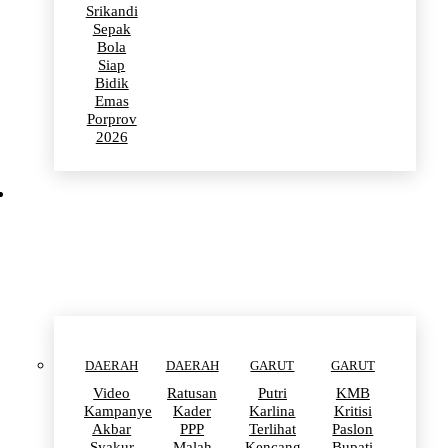
Srikandi
Sepak
Bola
Siap
Bidik
Emas
Porprov
2026
POLITIK
DAERAH
DAERAH
GARUT
GARUT
Video
Ratusan
Putri
KMB
Kampanye
Kader
Karlina
Kritisi
Akbar
PPP
Terlihat
Paslon
Syakur
Malah
Kencang
Bupati