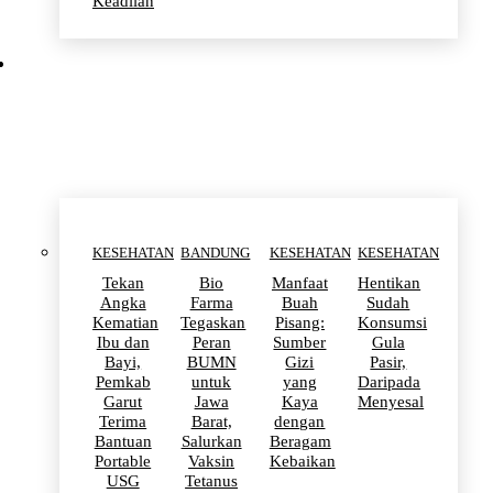
Keadilan
KESEHATAN
KESEHATAN
BANDUNG
KESEHATAN
KESEHATAN
Tekan
Bio
Manfaat
Hentikan
Angka
Farma
Buah
Sudah
Kematian
Tegaskan
Pisang:
Konsumsi
Ibu dan
Peran
Sumber
Gula
Bayi,
BUMN
Gizi
Pasir,
Pemkab
untuk
yang
Daripada
Garut
Jawa
Kaya
Menyesal
Terima
Barat,
dengan
Bantuan
Salurkan
Beragam
Portable
Vaksin
Kebaikan
USG
Tetanus