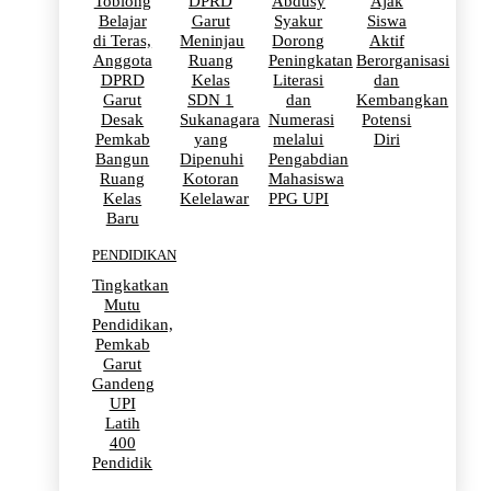
Toblong
DPRD
Abdusy
Ajak
Belajar
Garut
Syakur
Siswa
di Teras,
Meninjau
Dorong
Aktif
Anggota
Ruang
Peningkatan
Berorganisasi
DPRD
Kelas
Literasi
dan
Garut
SDN 1
dan
Kembangkan
Desak
Sukanagara
Numerasi
Potensi
Pemkab
yang
melalui
Diri
Bangun
Dipenuhi
Pengabdian
Ruang
Kotoran
Mahasiswa
Kelas
Kelelawar
PPG UPI
Baru
PENDIDIKAN
Tingkatkan
Mutu
Pendidikan,
Pemkab
Garut
Gandeng
UPI
Latih
400
Pendidik