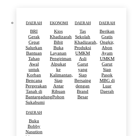
DAERAH
EKONOMI
DAERAH
DAERAH
BRI
Kios
Tas
Berikan
Gerak
Khadizarah
Sekolah
Gratis
Cepat
Bibit
Khadizarah,
Ongkir,
Salurkan
Buka
Produksi
Abon
Bantuan
Layanan
UMKM
Ayam
Tahap
Pengiriman
Asli
UMKM
Awal
Alpukat
Garut
Garut
untuk
ke
yang
Siap
Korban
Kalimantan,
Siap
Pasok
Bencana
Siap
Bersaing
MBG di
Pergerakan
Antar
dengan
Luar
Tanah di
Ribuan
Brand
Daerah
Bantargadung
Pohon
Besar
Sukabumi
DAERAH
Buku
Bobby
Nasution