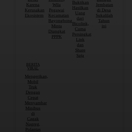
Buktikan
Karena
Wila
Jembatan
Hasilkan
Kerusakan
Pegawai
di Desa
Uang
Ekosistem
Kecamatan
Sukalilah
dari
Bayongbong
Tahun
Bicolink,
Minta
ini
Cuma
Diangkat
Persingkat
PPPK
Link
dan
Share
Saja
BERITA
VIRAL
Mengerikan,
Mobil
Truk
Dengan
Cepat
Menyambar
Minibus
di
Cagak
Nagreg,
Polantas