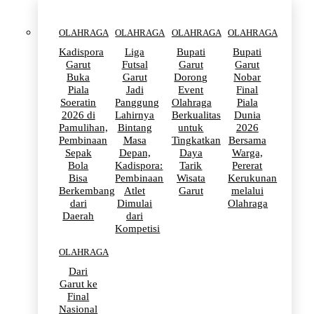
OLAHRAGA
OLAHRAGA
OLAHRAGA
OLAHRAGA
Kadispora
Liga
Bupati
Bupati
Garut
Futsal
Garut
Garut
Buka
Garut
Dorong
Nobar
Piala
Jadi
Event
Final
Soeratin
Panggung
Olahraga
Piala
2026 di
Lahirnya
Berkualitas
Dunia
Pamulihan,
Bintang
untuk
2026
Pembinaan
Masa
Tingkatkan
Bersama
Sepak
Depan,
Daya
Warga,
Bola
Kadispora:
Tarik
Pererat
Bisa
Pembinaan
Wisata
Kerukunan
Berkembang
Atlet
Garut
melalui
dari
Dimulai
Olahraga
Daerah
dari
Kompetisi
OLAHRAGA
Dari
Garut ke
Final
Nasional