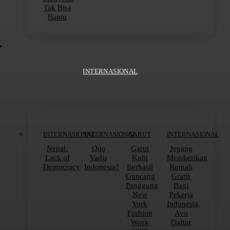
Tak Bisa
Bantu
INTERNASIONAL
INTERNASIONAL
INTERNASIONAL
GARUT
INTERNASIONAL
Nepal:
Quo
Garut
Jepang
Lack of
Vadis
Kulit
Memberikan
Democracy
Indonesia?
Berhasil
Rumah
Guncang
Gratis
Panggung
Bagi
New
Pekerja
York
Indonesia,
Fashion
Ayo
Week
Daftar