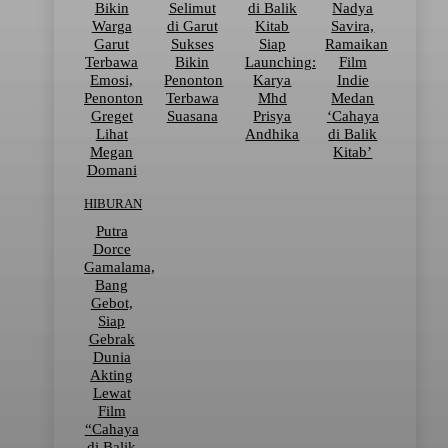
Bikin
Selimut
di Balik
Nadya
Warga
di Garut
Kitab
Savira,
Garut
Sukses
Siap
Ramaikan
Terbawa
Bikin
Launching:
Film
Emosi,
Penonton
Karya
Indie
Penonton
Terbawa
Mhd
Medan
Greget
Suasana
Prisya
‘Cahaya
Lihat
Andhika
di Balik
Megan
Kitab’
Domani
HIBURAN
Putra
Dorce
Gamalama,
Bang
Gebot,
Siap
Gebrak
Dunia
Akting
Lewat
Film
“Cahaya
di Balik