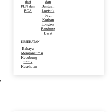
dari
dan
PLN dan
Bantuan
BCA
Logistik
bagi
Korban
Longsor
Bandung
Barat
KESEHATAN
Bahaya
Mengonsumsi
Kecubung
untuk
Kesehatan
OLAHRAGA