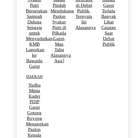
Putri
Pindah
di Debat
Garut
Berserakan
Mendukung
Publik,
Terlalu
Sampah
Paslon
Ternyata
Banyak
Diduga
Syakur
Ini
Lihat
Sengaja
Putri di
Alasannya
Catatan
untuk
Pilkada
Saat
Menyudutkan,
Garut,
Debat
KMB
Mau
Publik
Laporkan
Tahu
ke
Alasannya
Bawaslu
Apa?
Garut
DAERAH
Yudha
Minta
Kader
PDIP
Garut
Gotong
Royong
Menangkan
Paslon
Kepala