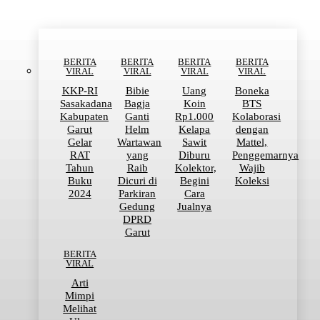
BERITA
BERITA
BERITA
BERITA
VIRAL
VIRAL
VIRAL
VIRAL
KKP-RI
Bibie
Uang
Boneka
Sasakadana
Bagja
Koin
BTS
Kabupaten
Ganti
Rp1.000
Kolaborasi
Garut
Helm
Kelapa
dengan
Gelar
Wartawan
Sawit
Mattel,
RAT
yang
Diburu
Penggemarnya
Tahun
Raib
Kolektor,
Wajib
Buku
Dicuri di
Begini
Koleksi
2024
Parkiran
Cara
Gedung
Jualnya
DPRD
Garut
BERITA
VIRAL
Arti
Mimpi
Melihat