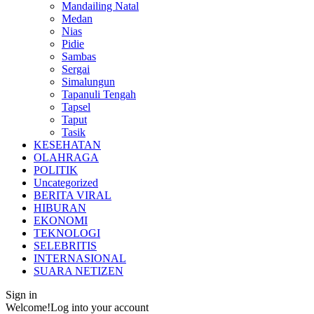
Mandailing Natal
Medan
Nias
Pidie
Sambas
Sergai
Simalungun
Tapanuli Tengah
Tapsel
Taput
Tasik
KESEHATAN
OLAHRAGA
POLITIK
Uncategorized
BERITA VIRAL
HIBURAN
EKONOMI
TEKNOLOGI
SELEBRITIS
INTERNASIONAL
SUARA NETIZEN
Sign in
Welcome!
Log into your account