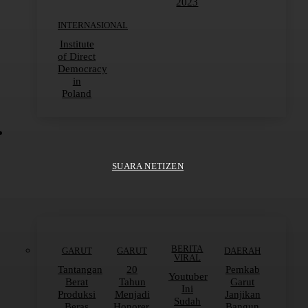
2023
INTERNASIONAL
Institute
of Direct
Democracy
in
Poland
SUARA NETIZEN
BERITA
GARUT
GARUT
DAERAH
VIRAL
Tantangan
20
Pemkab
Youtuber
Berat
Tahun
Garut
Ini
Produksi
Menjadi
Janjikan
Sudah
Beras
Honorer,
Bangun