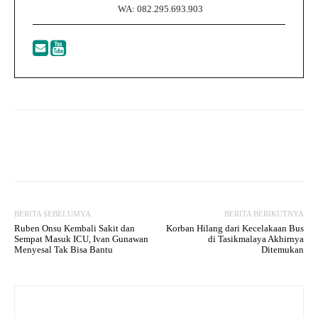
WA: 082.295.693.903
Facebook
Twitter
WhatsApp
BERITA SEBELUMYA
BERITA BERIKUTNYA
Ruben Onsu Kembali Sakit dan
Korban Hilang dari Kecelakaan Bus
Sempat Masuk ICU, Ivan Gunawan
di Tasikmalaya Akhirnya
Menyesal Tak Bisa Bantu
Ditemukan