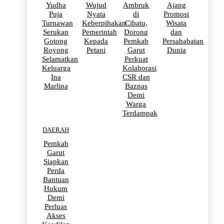
Yudha
Wujud
Ambruk
Ajang
Puja
Nyata
di
Promosi
Turnawan
Keberpihakan
Cibatu,
Wisata
Serukan
Pemerintah
Dorong
dan
Gotong
Kepada
Pemkab
Persahabatan
Royong
Petani
Garut
Dunia
Selamatkan
Perkuat
Keluarga
Kolaborasi
Ina
CSR dan
Marlina
Baznas
Demi
Warga
Terdampak
DAERAH
Pemkab
Garut
Siapkan
Perda
Bantuan
Hukum
Demi
Perluas
Akses