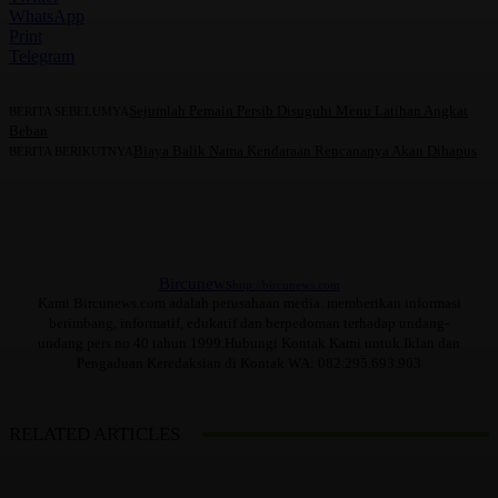
WhatsApp
Print
Telegram
Sejumlah Pemain Persib Disuguhi Menu Latihan Angkat
BERITA SEBELUMYA
Beban
Biaya Balik Nama Kendaraan Rencananya Akan Dihapus
BERITA BERIKUTNYA
Bircunews
http://bircunews.com
Kami Bircunews.com adalah perusahaan media. memberikan informasi
berimbang, informatif, edukatif dan berpedoman terhadap undang-
undang pers no 40 tahun 1999.Hubungi Kontak Kami untuk Iklan dan
Pengaduan Keredaksian di Kontak WA: 082.295.693.903
RELATED ARTICLES