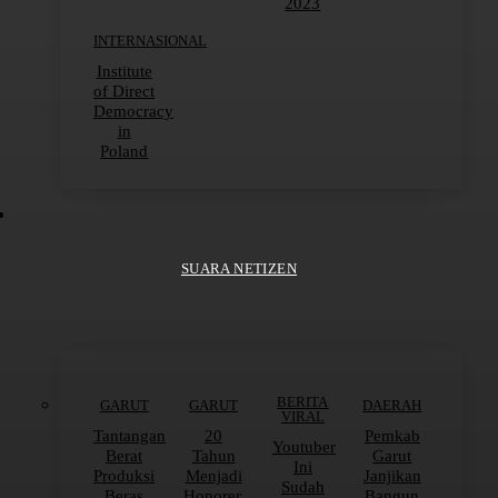
2023
INTERNASIONAL
Institute
of Direct
Democracy
in
Poland
SUARA NETIZEN
BERITA
GARUT
GARUT
DAERAH
VIRAL
Tantangan
20
Pemkab
Youtuber
Berat
Tahun
Garut
Ini
Produksi
Menjadi
Janjikan
Sudah
Beras
Honorer,
Bangun