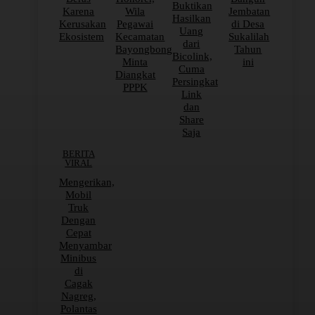
Buktikan
Karena
Wila
Jembatan
Hasilkan
Kerusakan
Pegawai
di Desa
Uang
Ekosistem
Kecamatan
Sukalilah
dari
Bayongbong
Tahun
Bicolink,
Minta
ini
Cuma
Diangkat
Persingkat
PPPK
Link
dan
Share
Saja
BERITA
VIRAL
Mengerikan,
Mobil
Truk
Dengan
Cepat
Menyambar
Minibus
di
Cagak
Nagreg,
Polantas