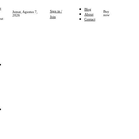
1
Blog
Sign in /
Buy
Jumat, Agustus 7,
About
now
2026
Join
ut
Contact
Home
NASIONAL