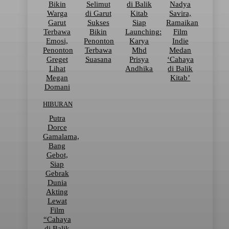
Bikin
Selimut
di Balik
Nadya
Warga
di Garut
Kitab
Savira,
Garut
Sukses
Siap
Ramaikan
Terbawa
Bikin
Launching:
Film
Emosi,
Penonton
Karya
Indie
Penonton
Terbawa
Mhd
Medan
Greget
Suasana
Prisya
‘Cahaya
Lihat
Andhika
di Balik
Megan
Kitab’
Domani
HIBURAN
Putra
Dorce
Gamalama,
Bang
Gebot,
Siap
Gebrak
Dunia
Akting
Lewat
Film
“Cahaya
di Balik