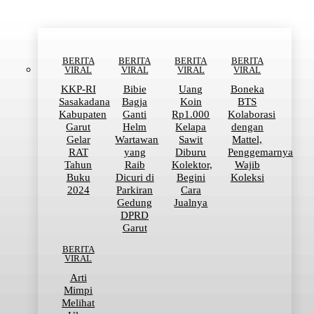
BERITA
BERITA
BERITA
BERITA
VIRAL
VIRAL
VIRAL
VIRAL
KKP-RI
Bibie
Uang
Boneka
Sasakadana
Bagja
Koin
BTS
Kabupaten
Ganti
Rp1.000
Kolaborasi
Garut
Helm
Kelapa
dengan
Gelar
Wartawan
Sawit
Mattel,
RAT
yang
Diburu
Penggemarnya
Tahun
Raib
Kolektor,
Wajib
Buku
Dicuri di
Begini
Koleksi
2024
Parkiran
Cara
Gedung
Jualnya
DPRD
Garut
BERITA
VIRAL
Arti
Mimpi
Melihat