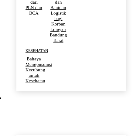
dari
dan
PLN dan
Bantuan
BCA
Logistik
bagi
Korban
Longsor
Bandung
Barat
KESEHATAN
Bahaya
Mengonsumsi
Kecubung
untuk
Kesehatan
OLAHRAGA