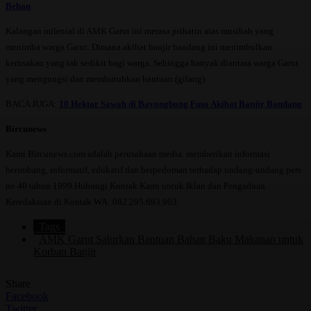
Beban
Kalangan milenial di AMK Garut ini merasa prihatin atas musibah yang
menimba warga Garut. Dimana akibat banjir bandang ini menimbulkan
kerusakan yang tak sedikit bagi warga. Sehingga banyak diantara warga Garut
yang mengungsi dan membutuhkan bantuan.(gilang)
BACA JUGA:
10 Hektar Sawah di Bayongbong Fuso Akibat Banjir Bandang
Bircunews
Kami Bircunews.com adalah perusahaan media. memberikan informasi
berimbang, informatif, edukatif dan berpedoman terhadap undang-undang pers
no 40 tahun 1999.Hubungi Kontak Kami untuk Iklan dan Pengaduan
Keredaksian di Kontak WA: 082.295.693.903
Tags
AMK Garut Salurkan Bantuan Bahan Baku Makanan untuk
Korban Banjir
Share
Facebook
Twitter