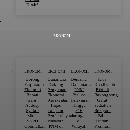
Kitab”
EKONOMI
EKONOMI
EKONOMI
EKONOMI
EKONOMI
Dorong
Danantara
Bersama
Kios
Perputaran
Dukung
Danantara,
Khadizarah
Ekonomi,
Penguatan
PNM
Bibit di
Bupati
Ekonomi
Perluas
Bayongbong
Garut
Kerakyatan,
Pelayanan
Garut
Abdusy
Tinjau
Hingga
Sediakan
Syakur
Langsung
516
Beragam
Minta
Pemberdayaan
Jaringan
Bibit
SKPD
Nasabah
di
Durian
Optimalkan
PNM di
Wilayah
Premium