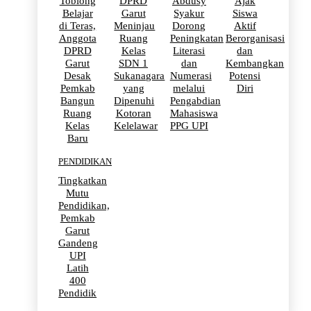
Toblong
DPRD
Abdusy
Ajak
Belajar
Garut
Syakur
Siswa
di Teras,
Meninjau
Dorong
Aktif
Anggota
Ruang
Peningkatan
Berorganisasi
DPRD
Kelas
Literasi
dan
Garut
SDN 1
dan
Kembangkan
Desak
Sukanagara
Numerasi
Potensi
Pemkab
yang
melalui
Diri
Bangun
Dipenuhi
Pengabdian
Ruang
Kotoran
Mahasiswa
Kelas
Kelelawar
PPG UPI
Baru
PENDIDIKAN
Tingkatkan
Mutu
Pendidikan,
Pemkab
Garut
Gandeng
UPI
Latih
400
Pendidik