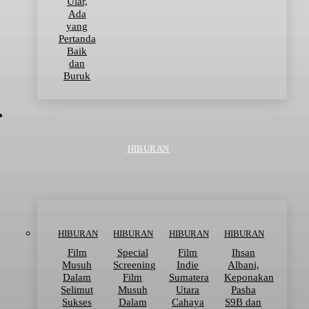
Ular,
Ada
yang
Pertanda
Baik
dan
Buruk
HIBURAN
HIBURAN
HIBURAN
HIBURAN
HIBURAN
Film
Special
Film
Ihsan
Musuh
Screening
Indie
Albani,
Dalam
Film
Sumatera
Keponakan
Selimut
Musuh
Utara
Pasha
Sukses
Dalam
Cahaya
S9B dan