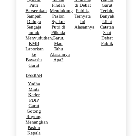
Putri
Pindah
di Debat
Garut
Berserakan
Mendukung
Publik,
Terlalu
Sampah
Paslon
Ternyata
Banyak
Diduga
Syakur
Ini
Lihat
Sengaja
Putri di
Alasannya
Catatan
untuk
Pilkada
Saat
Menyudutkan,
Garut,
Debat
KMB
Mau
Publik
Laporkan
Tahu
ke
Alasannya
Bawaslu
Apa?
Garut
DAERAH
Yudha
Minta
Kader
PDIP
Garut
Gotong
Royong
Menangkan
Paslon
Kepala