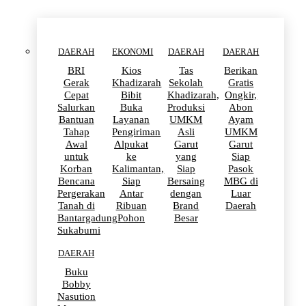
DAERAH
EKONOMI
DAERAH
DAERAH
BRI
Kios
Tas
Berikan
Gerak
Khadizarah
Sekolah
Gratis
Cepat
Bibit
Khadizarah,
Ongkir,
Salurkan
Buka
Produksi
Abon
Bantuan
Layanan
UMKM
Ayam
Tahap
Pengiriman
Asli
UMKM
Awal
Alpukat
Garut
Garut
untuk
ke
yang
Siap
Korban
Kalimantan,
Siap
Pasok
Bencana
Siap
Bersaing
MBG di
Pergerakan
Antar
dengan
Luar
Tanah di
Ribuan
Brand
Daerah
Bantargadung
Pohon
Besar
Sukabumi
DAERAH
Buku
Bobby
Nasution