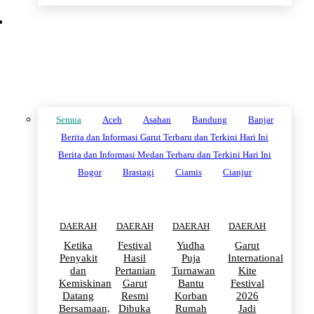
DAERAH
Semua
Aceh
Asahan
Bandung
Banjar
Berita dan Informasi Garut Terbaru dan Terkini Hari Ini
Berita dan Informasi Medan Terbaru dan Terkini Hari Ini
Bogor
Brastagi
Ciamis
Cianjur
DAERAH
DAERAH
DAERAH
DAERAH
Ketika
Festival
Yudha
Garut
Penyakit
Hasil
Puja
International
dan
Pertanian
Turnawan
Kite
Kemiskinan
Garut
Bantu
Festival
Datang
Resmi
Korban
2026
Bersamaan,
Dibuka
Rumah
Jadi