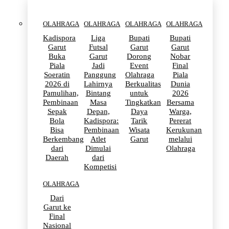
OLAHRAGA
OLAHRAGA
OLAHRAGA
OLAHRAGA
Kadispora
Liga
Bupati
Bupati
Garut
Futsal
Garut
Garut
Buka
Garut
Dorong
Nobar
Piala
Jadi
Event
Final
Soeratin
Panggung
Olahraga
Piala
2026 di
Lahirnya
Berkualitas
Dunia
Pamulihan,
Bintang
untuk
2026
Pembinaan
Masa
Tingkatkan
Bersama
Sepak
Depan,
Daya
Warga,
Bola
Kadispora:
Tarik
Pererat
Bisa
Pembinaan
Wisata
Kerukunan
Berkembang
Atlet
Garut
melalui
dari
Dimulai
Olahraga
Daerah
dari
Kompetisi
OLAHRAGA
Dari
Garut ke
Final
Nasional