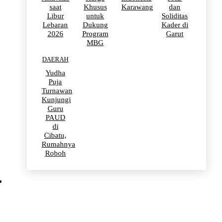
saat
Khusus
Karawang
dan
Libur
untuk
Soliditas
Lebaran
Dukung
Kader di
2026
Program
Garut
MBG
DAERAH
Yudha
Puja
Turnawan
Kunjungi
Guru
PAUD
di
Cibatu,
Rumahnya
Roboh
BERITA VIRAL