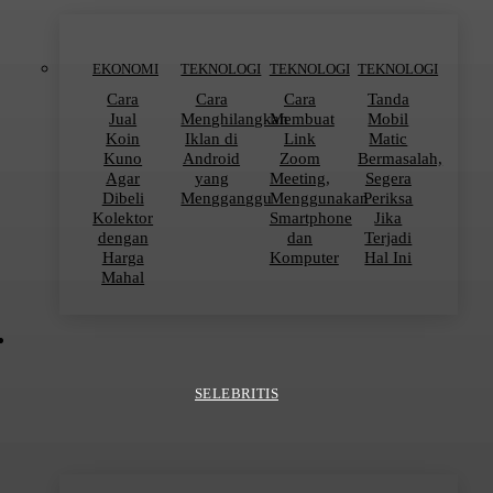
EKONOMI
TEKNOLOGI
TEKNOLOGI
TEKNOLOGI
Cara
Cara
Cara
Tanda
Jual
Menghilangkan
Membuat
Mobil
Koin
Iklan di
Link
Matic
Kuno
Android
Zoom
Bermasalah,
Agar
yang
Meeting,
Segera
Dibeli
Mengganggu
Menggunakan
Periksa
Kolektor
Smartphone
Jika
dengan
dan
Terjadi
Harga
Komputer
Hal Ini
Mahal
SELEBRITIS