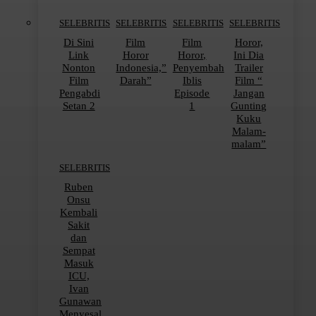
SELEBRITIS
SELEBRITIS
SELEBRITIS
SELEBRITIS
Di Sini
Film
Film
Horor,
Link
Horor
Horor,
Ini Dia
Nonton
Indonesia,”
Penyembah
Trailer
Film
Darah”
Iblis
Film “
Pengabdi
Episode
Jangan
Setan 2
1
Gunting
Kuku
Malam-
malam”
SELEBRITIS
Ruben
Onsu
Kembali
Sakit
dan
Sempat
Masuk
ICU,
Ivan
Gunawan
Menyesal