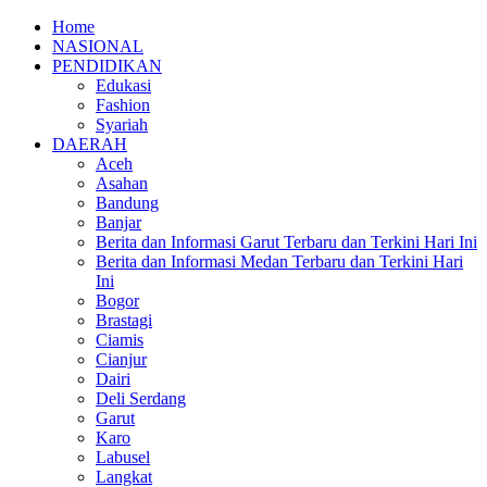
Home
NASIONAL
PENDIDIKAN
Edukasi
Fashion
Syariah
DAERAH
Aceh
Asahan
Bandung
Banjar
Berita dan Informasi Garut Terbaru dan Terkini Hari Ini
Berita dan Informasi Medan Terbaru dan Terkini Hari
Ini
Bogor
Brastagi
Ciamis
Cianjur
Dairi
Deli Serdang
Garut
Karo
Labusel
Langkat