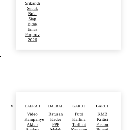
Srikandi
Sepak
Bola
Siap
Bidik
Emas
Porprov
2026
POLITIK
DAERAH
DAERAH
GARUT
GARUT
Video
Ratusan
Putri
KMB
Kampanye
Kader
Karlina
Kritisi
Akbar
PPP
Terlihat
Paslon
Syakur
Malah
Kencang
Bupati