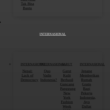
Tak Bisa
Bantu
INTERNASIONAL
INTERNASIONAL
INTERNASIONAL
GARUT
INTERNASIONAL
Nepal:
Quo
Garut
Jepang
Lack of
Vadis
Kulit
Memberikan
Democracy
Indonesia?
Berhasil
Rumah
Guncang
Gratis
Panggung
Bagi
New
Pekerja
York
Indonesia,
Fashion
Ayo
Week
Daftar