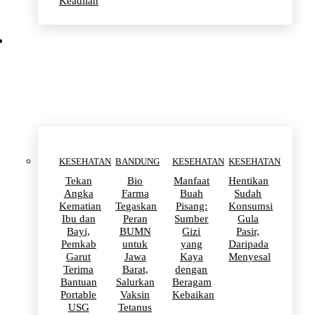
Keadilan
KESEHATAN
KESEHATAN
BANDUNG
KESEHATAN
KESEHATAN
Tekan
Bio
Manfaat
Hentikan
Angka
Farma
Buah
Sudah
Kematian
Tegaskan
Pisang:
Konsumsi
Ibu dan
Peran
Sumber
Gula
Bayi,
BUMN
Gizi
Pasir,
Pemkab
untuk
yang
Daripada
Garut
Jawa
Kaya
Menyesal
Terima
Barat,
dengan
Bantuan
Salurkan
Beragam
Portable
Vaksin
Kebaikan
USG
Tetanus