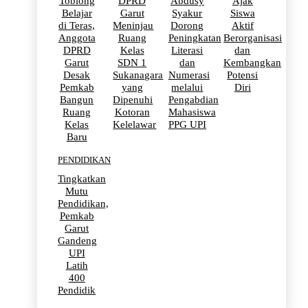
Toblong
DPRD
Abdusy
Ajak
Belajar
Garut
Syakur
Siswa
di Teras,
Meninjau
Dorong
Aktif
Anggota
Ruang
Peningkatan
Berorganisasi
DPRD
Kelas
Literasi
dan
Garut
SDN 1
dan
Kembangkan
Desak
Sukanagara
Numerasi
Potensi
Pemkab
yang
melalui
Diri
Bangun
Dipenuhi
Pengabdian
Ruang
Kotoran
Mahasiswa
Kelas
Kelelawar
PPG UPI
Baru
PENDIDIKAN
Tingkatkan
Mutu
Pendidikan,
Pemkab
Garut
Gandeng
UPI
Latih
400
Pendidik