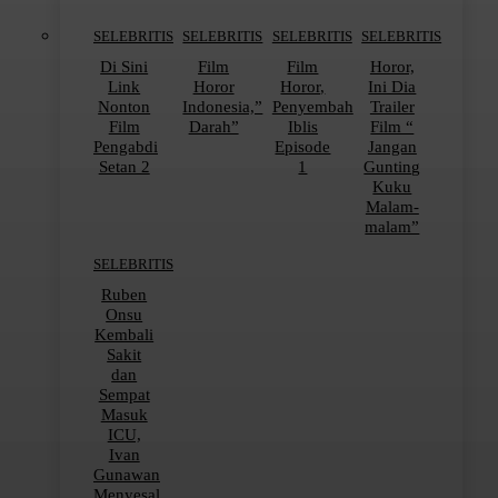
SELEBRITIS
SELEBRITIS
SELEBRITIS
SELEBRITIS
Di Sini
Film
Film
Horor,
Link
Horor
Horor,
Ini Dia
Nonton
Indonesia,”
Penyembah
Trailer
Film
Darah”
Iblis
Film “
Pengabdi
Episode
Jangan
Setan 2
1
Gunting
Kuku
Malam-
malam”
SELEBRITIS
Ruben
Onsu
Kembali
Sakit
dan
Sempat
Masuk
ICU,
Ivan
Gunawan
Menyesal