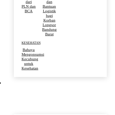
dari
dan
PLN dan
Bantuan
BCA
Logistik
bagi
Korban
Longsor
Bandung
Barat
KESEHATAN
Bahaya
Mengonsumsi
Kecubung
untuk
Kesehatan
OLAHRAGA