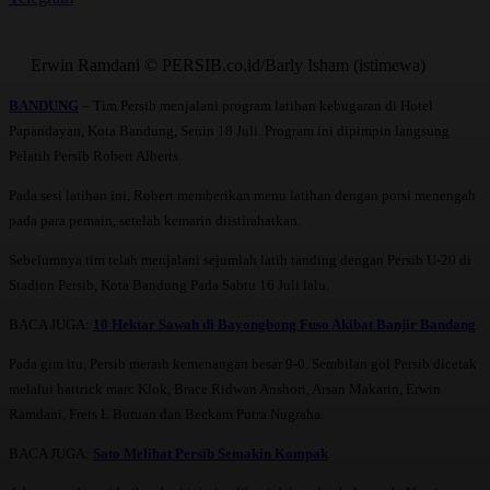
Erwin Ramdani © PERSIB.co.id/Barly Isham (istimewa)
BANDUNG
– Tim Persib menjalani program latihan kebugaran di Hotel
Papandayan, Kota Bandung, Senin 18 Juli. Program ini dipimpin langsung
Pelatih Persib Robert Alberts.
Pada sesi latihan ini, Robert memberikan menu latihan dengan porsi menengah
pada para pemain, setelah kemarin diistirahatkan.
Sebelumnya tim telah menjalani sejumlah latih tanding dengan Persib U-20 di
Stadion Persib, Kota Bandung Pada Sabtu 16 Juli lalu.
BACA JUGA:
10 Hektar Sawah di Bayongbong Fuso Akibat Banjir Bandang
Pada gim itu, Persib meraih kemenangan besar 9-0. Sembilan gol Persib dicetak
melalui hattrick marc Klok, Brace Ridwan Anshori, Arsan Makarin, Erwin
Ramdani, Frets L Butuan dan Beckam Putra Nugraha.
BACA JUGA:
Sato Melihat Persib Semakin Kompak