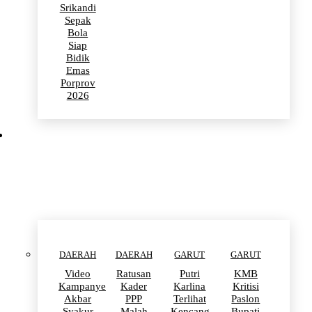
Srikandi
Sepak
Bola
Siap
Bidik
Emas
Porprov
2026
POLITIK
DAERAH
DAERAH
GARUT
GARUT
Video
Ratusan
Putri
KMB
Kampanye
Kader
Karlina
Kritisi
Akbar
PPP
Terlihat
Paslon
Syakur
Malah
Kencang
Bupati