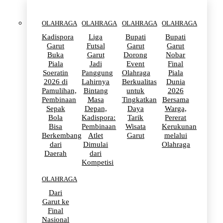
OLAHRAGA
OLAHRAGA
OLAHRAGA
OLAHRAGA
Kadispora
Liga
Bupati
Bupati
Garut
Futsal
Garut
Garut
Buka
Garut
Dorong
Nobar
Piala
Jadi
Event
Final
Soeratin
Panggung
Olahraga
Piala
2026 di
Lahirnya
Berkualitas
Dunia
Pamulihan,
Bintang
untuk
2026
Pembinaan
Masa
Tingkatkan
Bersama
Sepak
Depan,
Daya
Warga,
Bola
Kadispora:
Tarik
Pererat
Bisa
Pembinaan
Wisata
Kerukunan
Berkembang
Atlet
Garut
melalui
dari
Dimulai
Olahraga
Daerah
dari
Kompetisi
OLAHRAGA
Dari
Garut ke
Final
Nasional