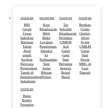
DAERAH
EKONOMI
DAERAH
DAERAH
BRI
Kios
Tas
Berikan
Gerak
Khadizarah
Sekolah
Gratis
Cepat
Bibit
Khadizarah,
Ongkir,
Salurkan
Buka
Produksi
Abon
Bantuan
Layanan
UMKM
Ayam
Tahap
Pengiriman
Asli
UMKM
Awal
Alpukat
Garut
Garut
untuk
ke
yang
Siap
Korban
Kalimantan,
Siap
Pasok
Bencana
Siap
Bersaing
MBG di
Pergerakan
Antar
dengan
Luar
Tanah di
Ribuan
Brand
Daerah
Bantargadung
Pohon
Besar
Sukabumi
DAERAH
Buku
Bobby
Nasution