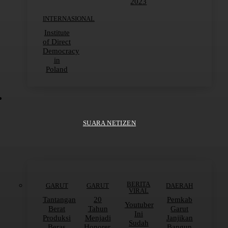
2023
INTERNASIONAL
Institute
of Direct
Democracy
in
Poland
SUARA NETIZEN
BERITA
GARUT
GARUT
DAERAH
VIRAL
Tantangan
20
Pemkab
Youtuber
Berat
Tahun
Garut
Ini
Produksi
Menjadi
Janjikan
Sudah
Beras
Honorer,
Bangun