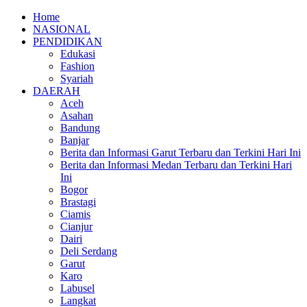
Home
NASIONAL
PENDIDIKAN
Edukasi
Fashion
Syariah
DAERAH
Aceh
Asahan
Bandung
Banjar
Berita dan Informasi Garut Terbaru dan Terkini Hari Ini
Berita dan Informasi Medan Terbaru dan Terkini Hari
Ini
Bogor
Brastagi
Ciamis
Cianjur
Dairi
Deli Serdang
Garut
Karo
Labusel
Langkat