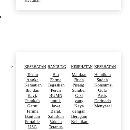
Keadilan
KESEHATAN
KESEHATAN
BANDUNG
KESEHATAN
KESEHATAN
Tekan
Bio
Manfaat
Hentikan
Angka
Farma
Buah
Sudah
Kematian
Tegaskan
Pisang:
Konsumsi
Ibu dan
Peran
Sumber
Gula
Bayi,
BUMN
Gizi
Pasir,
Pemkab
untuk
yang
Daripada
Garut
Jawa
Kaya
Menyesal
Terima
Barat,
dengan
Bantuan
Salurkan
Beragam
Portable
Vaksin
Kebaikan
USG
Tetanus