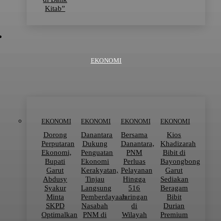
Kitab”
EKONOMI
EKONOMI
EKONOMI
EKONOMI
EKONOMI
Dorong
Danantara
Bersama
Kios
Perputaran
Dukung
Danantara,
Khadizarah
Ekonomi,
Penguatan
PNM
Bibit di
Bupati
Ekonomi
Perluas
Bayongbong
Garut
Kerakyatan,
Pelayanan
Garut
Abdusy
Tinjau
Hingga
Sediakan
Syakur
Langsung
516
Beragam
Minta
Pemberdayaan
Jaringan
Bibit
SKPD
Nasabah
di
Durian
Optimalkan
PNM di
Wilayah
Premium