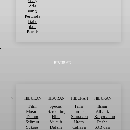
Ular,
Ada
yang
Pertanda
Baik
dan
Buruk
HIBURAN
HIBURAN
HIBURAN
HIBURAN
HIBURAN
Film
Special
Film
Ihsan
Musuh
Screening
Indie
Albani,
Dalam
Film
Sumatera
Keponakan
Selimut
Musuh
Utara
Pasha
Sukses
Dalam
Cahaya
S9B dan