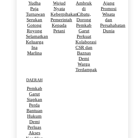
Yudha
Wujud
Ambruk
Ajang
Puja
Nyata
di
Promosi
Turnawan
Keberpihakan
Cibatu,
Wisata
Serukan
Pemerintah
Dorong
dan
Gotong
Kepada
Pemkab
Persahabatan
Royong
Petani
Garut
Dunia
Selamatkan
Perkuat
Keluarga
Kolaborasi
Ina
CSR dan
Marlina
Baznas
Demi
Warga
Terdampak
DAERAH
Pemkab
Garut
Siapkan
Perda
Bantuan
Hukum
Demi
Perluas
Akses