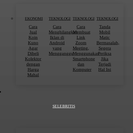
EKONOMI
TEKNOLOGI
TEKNOLOGI
TEKNOLOGI
Cara
Cara
Cara
Tanda
Jual
Menghilangkan
Membuat
Mobil
Koin
Iklan di
Link
Matic
Kuno
Android
Zoom
Bermasalah,
Agar
yang
Meeting,
Segera
Dibeli
Mengganggu
Menggunakan
Periksa
Kolektor
Smartphone
Jika
dengan
dan
Terjadi
Harga
Komputer
Hal Ini
Mahal
SELEBRITIS