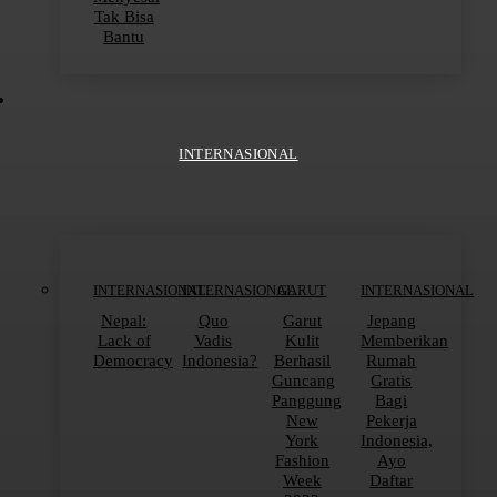
Tak Bisa
Bantu
INTERNASIONAL
INTERNASIONAL
INTERNASIONAL
GARUT
INTERNASIONAL
Nepal:
Quo
Garut
Jepang
Lack of
Vadis
Kulit
Memberikan
Democracy
Indonesia?
Berhasil
Rumah
Guncang
Gratis
Panggung
Bagi
New
Pekerja
York
Indonesia,
Fashion
Ayo
Week
Daftar