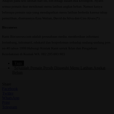
Adapun pada sesi latihan hari ini, tim dibagi dalam dua kelompok. Nyaris
semua pemain ikut menikmati menu latihan angkat beban. Namun hanya
beberapa pemain saja yang mendapatkan menu latihan berbeda karena tahap
pemulihan, diantaranya Ezra Walian, David da Silva dan Ciro Alves.(*)
Bircunews
Kami Bircunews.com adalah perusahaan media. memberikan informasi
berimbang, informatif, edukatif dan berpedoman terhadap undang-undang pers
no 40 tahun 1999.Hubungi Kontak Kami untuk Iklan dan Pengaduan
Keredaksian di Kontak WA: 082.295.693.903
Tags
Sejumlah Pemain Persib Disuguhi Menu Latihan Angkat
Beban
Share
Facebook
Twitter
WhatsApp
Print
Telegram