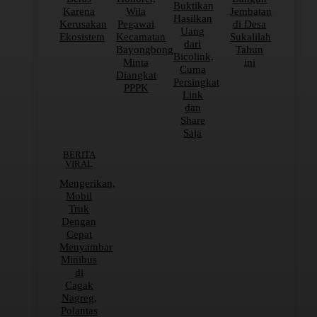
Buktikan
Karena
Wila
Jembatan
Hasilkan
Kerusakan
Pegawai
di Desa
Uang
Ekosistem
Kecamatan
Sukalilah
dari
Bayongbong
Tahun
Bicolink,
Minta
ini
Cuma
Diangkat
Persingkat
PPPK
Link
dan
Share
Saja
BERITA
VIRAL
Mengerikan,
Mobil
Truk
Dengan
Cepat
Menyambar
Minibus
di
Cagak
Nagreg,
Polantas