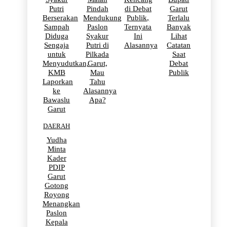
Putri
Pindah
di Debat
Garut
Berserakan
Mendukung
Publik,
Terlalu
Sampah
Paslon
Ternyata
Banyak
Diduga
Syakur
Ini
Lihat
Sengaja
Putri di
Alasannya
Catatan
untuk
Pilkada
Saat
Menyudutkan,
Garut,
Debat
KMB
Mau
Publik
Laporkan
Tahu
ke
Alasannya
Bawaslu
Apa?
Garut
DAERAH
Yudha
Minta
Kader
PDIP
Garut
Gotong
Royong
Menangkan
Paslon
Kepala