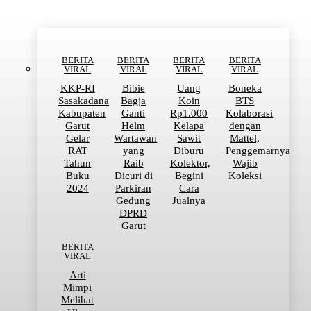
BERITA
BERITA
BERITA
BERITA
VIRAL
VIRAL
VIRAL
VIRAL
KKP-RI
Bibie
Uang
Boneka
Sasakadana
Bagja
Koin
BTS
Kabupaten
Ganti
Rp1.000
Kolaborasi
Garut
Helm
Kelapa
dengan
Gelar
Wartawan
Sawit
Mattel,
RAT
yang
Diburu
Penggemarnya
Tahun
Raib
Kolektor,
Wajib
Buku
Dicuri di
Begini
Koleksi
2024
Parkiran
Cara
Gedung
Jualnya
DPRD
Garut
BERITA
VIRAL
Arti
Mimpi
Melihat