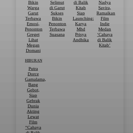
Bikin
Selimut
di Balik
Nadya
Warga
di Garut
Kitab
Savira,
Garut
Sukses
Siap
Ramaikan
Terbawa
Bikin
Launching:
Film
Emosi,
Penonton
Karya
Indie
Penonton
Terbawa
Mhd
Medan
Greget
Suasana
Prisya
‘Cahaya
Lihat
Andhika
di Balik
Megan
Kitab’
Domani
HIBURAN
Putra
Dorce
Gamalama,
Bang
Gebot,
Siap
Gebrak
Dunia
Akting
Lewat
Film
“Cahaya
di Balik