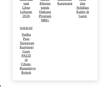
saat
Khusus
Karawang
dan
Libur
untuk
Soliditas
Lebaran
Dukung
Kader di
2026
Program
Garut
MBG
DAERAH
Yudha
Puja
Turnawan
Kunjungi
Guru
PAUD
di
Cibatu,
Rumahnya
Roboh
BERITA VIRAL