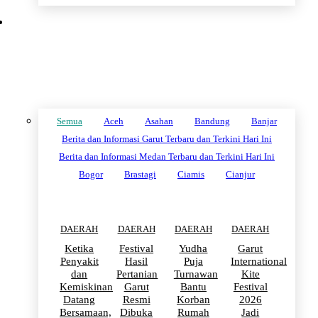
DAERAH
Semua
Aceh
Asahan
Bandung
Banjar
Berita dan Informasi Garut Terbaru dan Terkini Hari Ini
Berita dan Informasi Medan Terbaru dan Terkini Hari Ini
Bogor
Brastagi
Ciamis
Cianjur
DAERAH
DAERAH
DAERAH
DAERAH
Ketika
Festival
Yudha
Garut
Penyakit
Hasil
Puja
International
dan
Pertanian
Turnawan
Kite
Kemiskinan
Garut
Bantu
Festival
Datang
Resmi
Korban
2026
Bersamaan,
Dibuka
Rumah
Jadi