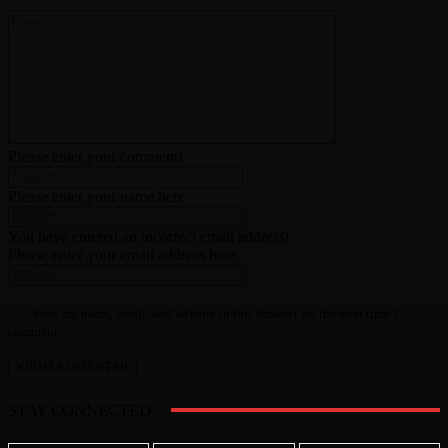
Please enter your comment!
Please enter your name here
You have entered an incorrect email address!
Please enter your email address here
Save my name, email, and website in this browser for the next time I
comment.
STAY CONNECTED