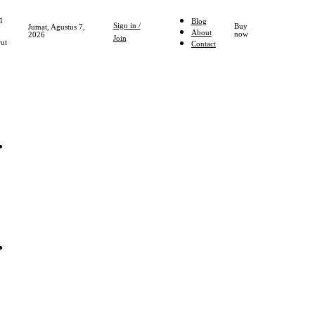
1
Blog
Sign in /
Buy
Jumat, Agustus 7,
About
now
2026
Join
ut
Contact
Home
NASIONAL