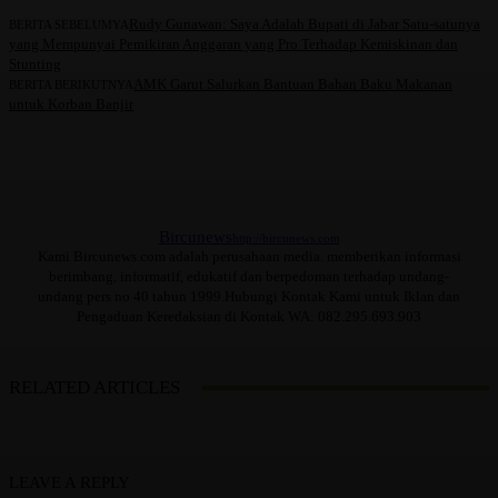
Rudy Gunawan: Saya Adalah Bupati di Jabar Satu-satunya
BERITA SEBELUMYA
yang Mempunyai Pemikiran Anggaran yang Pro Terhadap Kemiskinan dan
Stunting
AMK Garut Salurkan Bantuan Bahan Baku Makanan
BERITA BERIKUTNYA
untuk Korban Banjir
Bircunews
http://bircunews.com
Kami Bircunews.com adalah perusahaan media. memberikan informasi
berimbang, informatif, edukatif dan berpedoman terhadap undang-
undang pers no 40 tahun 1999.Hubungi Kontak Kami untuk Iklan dan
Pengaduan Keredaksian di Kontak WA: 082.295.693.903
RELATED ARTICLES
LEAVE A REPLY