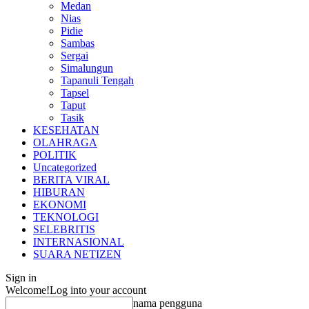
Medan
Nias
Pidie
Sambas
Sergai
Simalungun
Tapanuli Tengah
Tapsel
Taput
Tasik
KESEHATAN
OLAHRAGA
POLITIK
Uncategorized
BERITA VIRAL
HIBURAN
EKONOMI
TEKNOLOGI
SELEBRITIS
INTERNASIONAL
SUARA NETIZEN
Sign in
Welcome!
Log into your account
nama pengguna