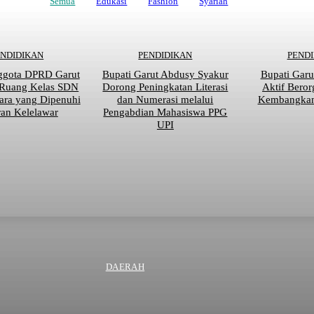
Semua
Edukasi
Fashion
Syariah
ENDIDIKAN
PENDIDIKAN
PEND
ggota DPRD Garut
Bupati Garut Abdusy Syakur
Bupati Garu
 Ruang Kelas SDN
Dorong Peningkatan Literasi
Aktif Beror
ara yang Dipenuhi
dan Numerasi melalui
Kembangkan 
an Kelelawar
Pengabdian Mahasiswa PPG
UPI
DAERAH