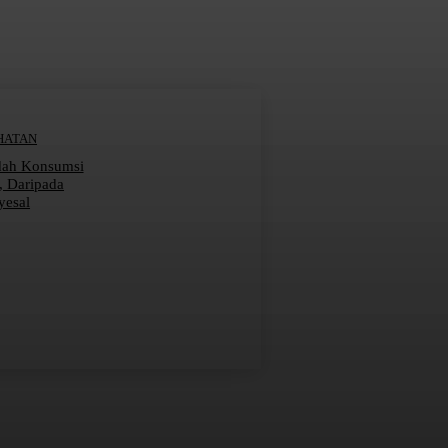
HATAN
dah Konsumsi
r, Daripada
yesal