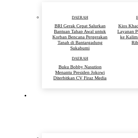
DAERAH
BRI Gerak Cepat Salurkan
Kios Khad
Bantuan Tahap Awal untuk
Layanan P
Korban Bencana Pergerakan
ke Kalim
Tanah di Bantargadung
Ri
Sukabumi
DAERAH
Buku Bobby Nasution
Menantu Presiden Jokowi
Diterbitkan CV Firaz Media