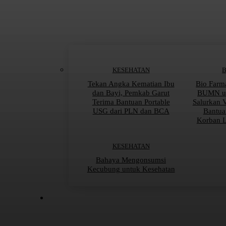
KESEHATAN
Tekan Angka Kematian Ibu
Bio Farm
dan Bayi, Pemkab Garut
BUMN un
Terima Bantuan Portable
Salurkan 
USG dari PLN dan BCA
Bantua
Korban 
KESEHATAN
Bahaya Mengonsumsi
Kecubung untuk Kesehatan