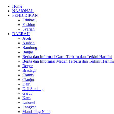
Home
NASIONAL
PENDIDIKAN
Edukasi
Fashion
Syariah
DAERAH
Aceh
Asahan
Bandung
Banjar
Berita dan Informasi Garut Terbaru dan Terkini Hari Ini
Berita dan Informasi Medan Terbaru dan Terkini Hari Ini
Bogor
Brastagi
Ciamis
Cianjur
Dairi
Deli Serdang
Garut
Karo
Labusel
Langkat
Mandailing Natal