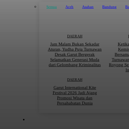
Semua
Aceh
Asahan
Bandung
Ba
DAERAH
Jam Malam Bukan Sekadar
Ketik
Aturan, Yudha Puja Turnawan
Kemis
Desak Garut Bergerak
Bersama
Selamatkan Generasi Muda
Turnawan
dari Gelombang Kriminalitas
Royong Se
I
DAERAH
Garut International Kite
Festival 2026 Jadi Ajang
Promosi Wisata dan
Persahabatan Dunia