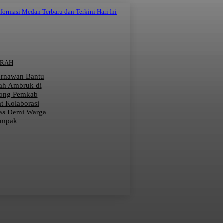
nformasi Medan Terbaru dan Terkini Hari Ini
ERAH
urnawan Bantu
ah Ambruk di
rong Pemkab
at Kolaborasi
as Demi Warga
ampak