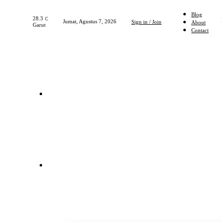
Blog
28.3
C
Jumat, Agustus 7, 2026
Sign in / Join
About
Garut
Contact