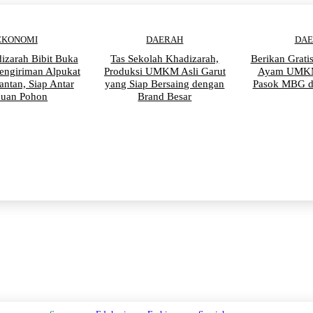
EKONOMI
DAERAH
DA
izarah Bibit Buka
Tas Sekolah Khadizarah,
Berikan Grati
engiriman Alpukat
Produksi UMKM Asli Garut
Ayam UMKM
antan, Siap Antar
yang Siap Bersaing dengan
Pasok MBG d
buan Pohon
Brand Besar
PENDIDIKAN