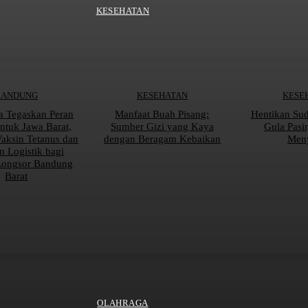
KESEHATAN
BANDUNG
KESEHATAN
KESE
a Tegaskan Peran
Manfaat Buah Pisang:
Hentikan Su
tuk Jawa Barat,
Sumber Gizi yang Kaya
Gula Pasi
Vaksin Tetanus dan
dengan Beragam Kebaikan
Men
n Logistik bagi
Longsor Bandung
Barat
OLAHRAGA