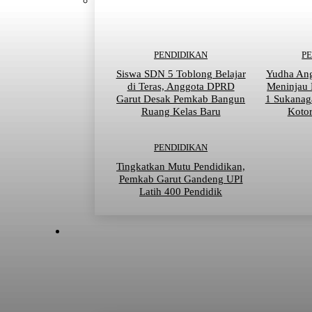
PENDIDIKAN
P
Siswa SDN 5 Toblong Belajar
Yudha An
di Teras, Anggota DPRD
Meninjau
Garut Desak Pemkab Bangun
1 Sukanag
Ruang Kelas Baru
Kotor
PENDIDIKAN
Tingkatkan Mutu Pendidikan,
Pemkab Garut Gandeng UPI
Latih 400 Pendidik