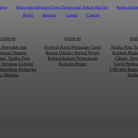
njar
Berita dan Informasi Garut Terbaru dan Terkini Hari Ini
Berita dan I
Bogor
Brastagi
Ciamis
Cianjur
DAERAH
DAERAH
DA
a Penyakit dan
Festival Hasil Pertanian Garut
Yudha Puja T
kinan Datang
Resmi Dibuka Wujud Nyata
Korban Rum
an, Yudha Puja
Keberpihakan Pemerintah
Cibatu, Do
 Serukan Gotong
Kepada Petani
Garut Perku
lamatkan Keluarga
CSR dan Bazn
na Marlina
Terd