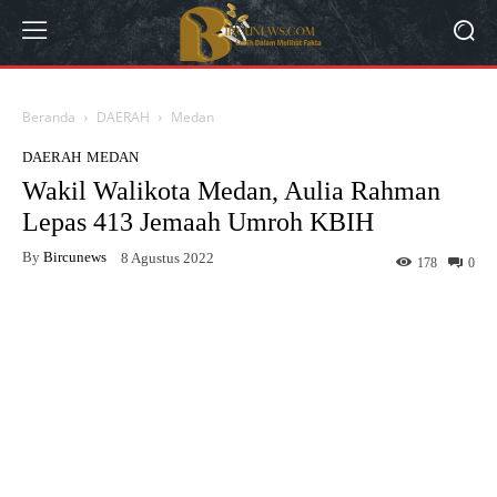
Beranda
DAERAH
Medan
DAERAH
MEDAN
Wakil Walikota Medan, Aulia Rahman
Lepas 413 Jemaah Umroh KBIH
By
Bircunews
8 Agustus 2022
178
0
Facebook
Twitter
WhatsApp