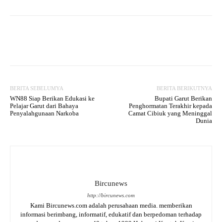
Facebook
Twitter
WhatsApp
BERITA SEBELUMYA
BERITA BERIKUTNYA
WN88 Siap Berikan Edukasi ke
Bupati Garut Berikan
Pelajar Garut dari Bahaya
Penghormatan Terakhir kepada
Penyalahgunaan Narkoba
Camat Cibiuk yang Meninggal
Dunia
Bircunews
http://bircunews.com
Kami Bircunews.com adalah perusahaan media. memberikan
informasi berimbang, informatif, edukatif dan berpedoman terhadap