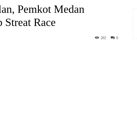
lan, Pemkot Medan
p Streat Race
202
0
hatsApp
Print
Telegram