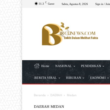
C
31.3
Garut
Sabtu, Agustus 8, 2026
Sign in / Joi
Home
NASIONAL
PENDIDIKAN
BERITA VIRAL
HIBURAN
EKONOMI
Beranda
DAERAH
Medan
DAERAH
MEDAN