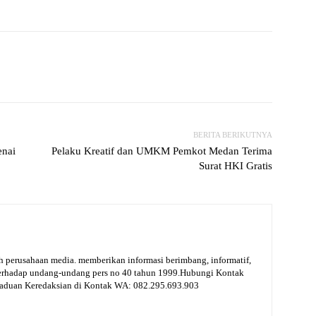
witter
WhatsApp
Print
Telegram
BERITA BERIKUTNYA
enai
Pelaku Kreatif dan UMKM Pemkot Medan Terima
Surat HKI Gratis
 perusahaan media. memberikan informasi berimbang, informatif,
terhadap undang-undang pers no 40 tahun 1999.Hubungi Kontak
gaduan Keredaksian di Kontak WA: 082.295.693.903