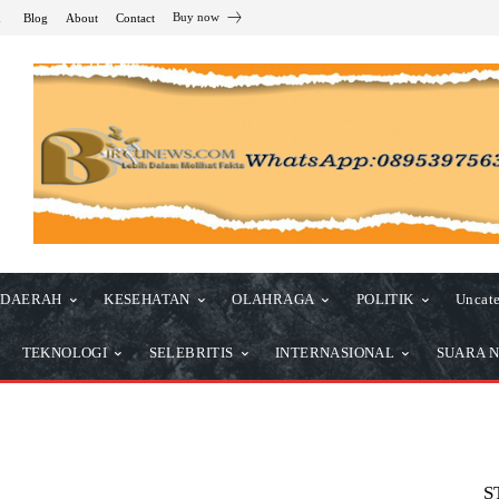
Buy now
n
Blog
About
Contact
DAERAH
KESEHATAN
OLAHRAGA
POLITIK
Uncate
TEKNOLOGI
SELEBRITIS
INTERNASIONAL
SUARA N
S