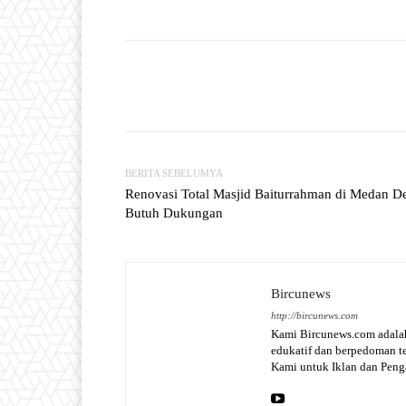
Facebook
T
Share
BERITA SEBELUMYA
Renovasi Total Masjid Baiturrahman di Medan D
Butuh Dukungan
Bircunews
http://bircunews.com
Kami Bircunews.com adalah
edukatif dan berpedoman 
Kami untuk Iklan dan Pen