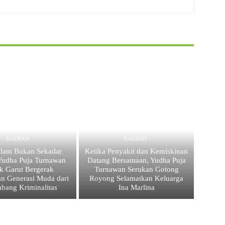
DAERAH
DAERAH
lam Bukan Sekadar
Ketika Penyakit dan Kemiskinan
Yudha Puja Turnawan
Datang Bersamaan, Yudha Puja
k Garut Bergerak
Turnawan Serukan Gotong
an Generasi Muda dari
Royong Selamatkan Keluarga
bang Kriminalitas
Ina Marlina