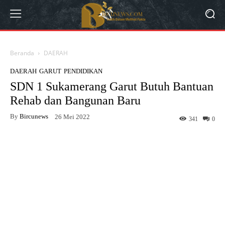
Beranda
DAERAH
DAERAH
GARUT
PENDIDIKAN
SDN 1 Sukamerang Garut Butuh Bantuan
Rehab dan Bangunan Baru
By
Bircunews
26 Mei 2022
341
0
Facebook
Twitter
WhatsApp