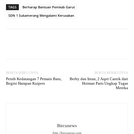
TAGS
Berharap Bantuan Pemkab Garut
SDN 1 Sukamerang Mengalami Kerusakan
Facebook
Twitter
WhatsApp
BERITA SEBELUMYA
BERITA BERIKUTNYA
Persib Kedatangan 7 Pemain Baru,
Beiby dan Intan, 2 Aspri Cantik dari
Begini Harapan Kuipers
Hotman Paris Ungkap Tugas
Mereka
Bircunews
http://bircunews.com