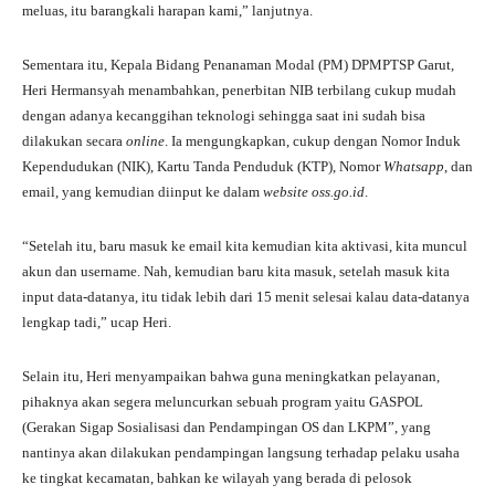
meluas, itu barangkali harapan kami,” lanjutnya.
Sementara itu, Kepala Bidang Penanaman Modal (PM) DPMPTSP Garut,
Heri Hermansyah menambahkan, penerbitan NIB terbilang cukup mudah
dengan adanya kecanggihan teknologi sehingga saat ini sudah bisa
dilakukan secara
online
. Ia mengungkapkan, cukup dengan Nomor Induk
Kependudukan (NIK), Kartu Tanda Penduduk (KTP), Nomor
Whatsapp
, dan
email, yang kemudian diinput ke dalam
website
oss.go.id
.
“Setelah itu, baru masuk ke email kita kemudian kita aktivasi, kita muncul
akun dan username. Nah, kemudian baru kita masuk, setelah masuk kita
input data-datanya, itu tidak lebih dari 15 menit selesai kalau data-datanya
lengkap tadi,” ucap Heri.
Selain itu, Heri menyampaikan bahwa guna meningkatkan pelayanan,
pihaknya akan segera meluncurkan sebuah program yaitu GASPOL
(Gerakan Sigap Sosialisasi dan Pendampingan OS dan LKPM”, yang
nantinya akan dilakukan pendampingan langsung terhadap pelaku usaha
ke tingkat kecamatan, bahkan ke wilayah yang berada di pelosok