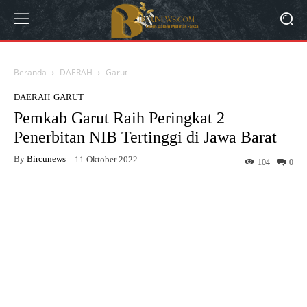
Beranda
DAERAH
Garut
DAERAH
GARUT
Pemkab Garut Raih Peringkat 2
Penerbitan NIB Tertinggi di Jawa Barat
By
Bircunews
11 Oktober 2022
104
0
Facebook
Twitter
WhatsApp