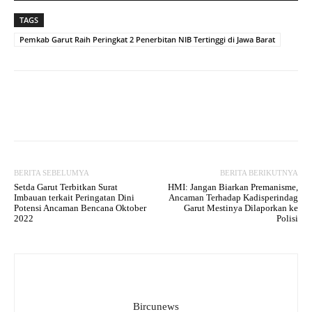
TAGS
Pemkab Garut Raih Peringkat 2 Penerbitan NIB Tertinggi di Jawa Barat
Facebook
Twitter
WhatsApp
BERITA SEBELUMYA
BERITA BERIKUTNYA
Setda Garut Terbitkan Surat
HMI: Jangan Biarkan Premanisme,
Imbauan terkait Peringatan Dini
Ancaman Terhadap Kadisperindag
Potensi Ancaman Bencana Oktober
Garut Mestinya Dilaporkan ke
2022
Polisi
Bircunews