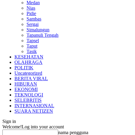
Medan
Nias
Pidie
Sambas
Sergai
Simalungun
Tapanuli Tengah
Tapsel
Taput
Tasik
KESEHATAN
OLAHRAGA
POLITIK
Uncategorized
BERITA VIRAL
HIBURAN
EKONOMI
TEKNOLOGI
SELEBRITIS
INTERNASIONAL
SUARA NETIZEN
Sign in
Welcome!
Log into your account
nama pengguna