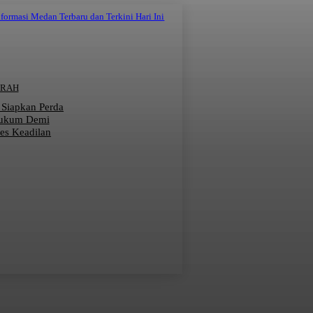
nformasi Medan Terbaru dan Terkini Hari Ini
ERAH
 Siapkan Perda
Hukum Demi
ses Keadilan