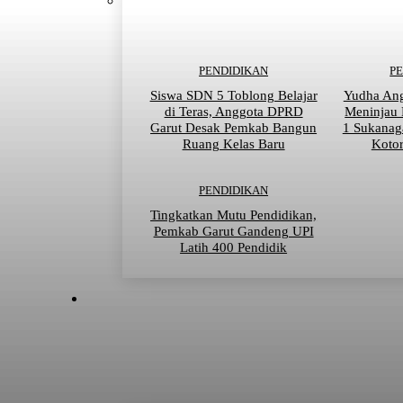
PENDIDIKAN
P
Siswa SDN 5 Toblong Belajar
Yudha An
di Teras, Anggota DPRD
Meninjau
Garut Desak Pemkab Bangun
1 Sukanag
Ruang Kelas Baru
Kotor
PENDIDIKAN
Tingkatkan Mutu Pendidikan,
Pemkab Garut Gandeng UPI
Latih 400 Pendidik