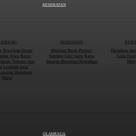
KESEHATAN
BANDUNG
KESEHATAN
KESE
a Tegaskan Peran
Manfaat Buah Pisang:
Hentikan Su
tuk Jawa Barat,
Sumber Gizi yang Kaya
Gula Pasi
Vaksin Tetanus dan
dengan Beragam Kebaikan
Men
n Logistik bagi
Longsor Bandung
Barat
OLAHRAGA