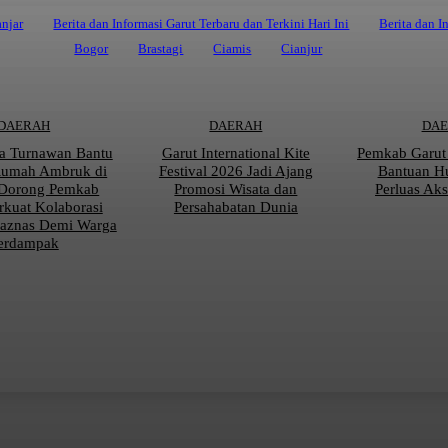
njar
Berita dan Informasi Garut Terbaru dan Terkini Hari Ini
Berita dan I
Bogor
Brastagi
Ciamis
Cianjur
DAERAH
DAERAH
DA
a Turnawan Bantu
Garut International Kite
Pemkab Garut
Rumah Ambruk di
Festival 2026 Jadi Ajang
Bantuan 
 Dorong Pemkab
Promosi Wisata dan
Perluas Ak
rkuat Kolaborasi
Persahabatan Dunia
aznas Demi Warga
erdampak