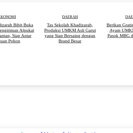
EKONOMI
DAERAH
DA
izarah Bibit Buka
Tas Sekolah Khadizarah,
Berikan Grati
engiriman Alpukat
Produksi UMKM Asli Garut
Ayam UMKM
antan, Siap Antar
yang Siap Bersaing dengan
Pasok MBG d
buan Pohon
Brand Besar
PENDIDIKAN