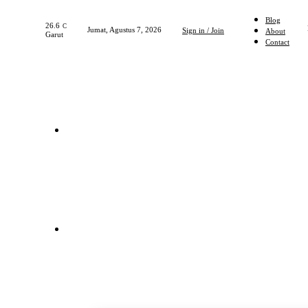
Blog
26.6
C
Jumat, Agustus 7, 2026
Sign in / Join
About
Garut
Contact