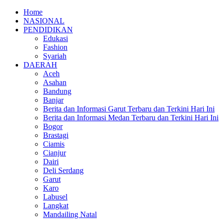
Home
NASIONAL
PENDIDIKAN
Edukasi
Fashion
Syariah
DAERAH
Aceh
Asahan
Bandung
Banjar
Berita dan Informasi Garut Terbaru dan Terkini Hari Ini
Berita dan Informasi Medan Terbaru dan Terkini Hari Ini
Bogor
Brastagi
Ciamis
Cianjur
Dairi
Deli Serdang
Garut
Karo
Labusel
Langkat
Mandailing Natal