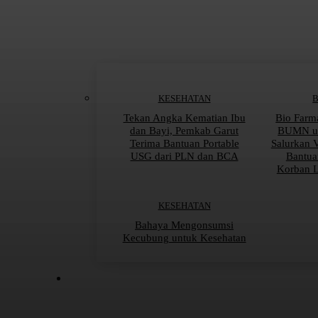
KESEHATAN
Tekan Angka Kematian Ibu
Bio Farm
dan Bayi, Pemkab Garut
BUMN un
Terima Bantuan Portable
Salurkan 
USG dari PLN dan BCA
Bantua
Korban 
KESEHATAN
Bahaya Mengonsumsi
Kecubung untuk Kesehatan