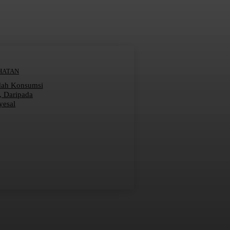
HATAN
dah Konsumsi
r, Daripada
yesal