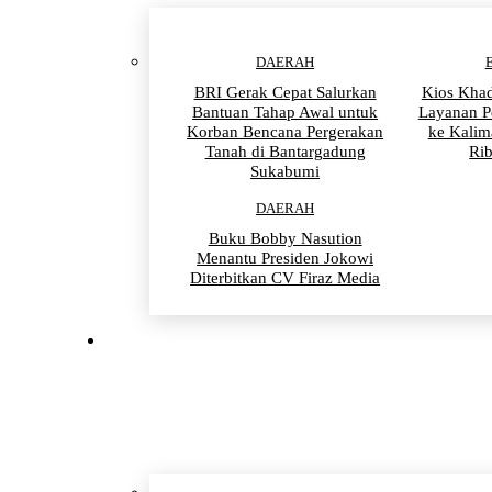
DAERAH
BRI Gerak Cepat Salurkan
Kios Khad
Bantuan Tahap Awal untuk
Layanan P
Korban Bencana Pergerakan
ke Kalim
Tanah di Bantargadung
Ri
Sukabumi
DAERAH
Buku Bobby Nasution
Menantu Presiden Jokowi
Diterbitkan CV Firaz Media