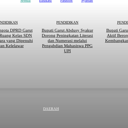
Semua
Edukasi
Fashion
Syariah
ENDIDIKAN
PENDIDIKAN
PEND
ggota DPRD Garut
Bupati Garut Abdusy Syakur
Bupati Garu
 Ruang Kelas SDN
Dorong Peningkatan Literasi
Aktif Beror
ara yang Dipenuhi
dan Numerasi melalui
Kembangkan 
an Kelelawar
Pengabdian Mahasiswa PPG
UPI
DAERAH