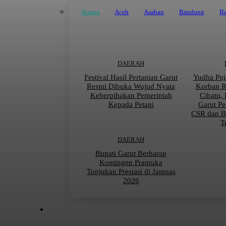
Semua
Aceh
Asahan
Bandung
Ba
DAERAH
Festival Hasil Pertanian Garut
Yudha Puj
Resmi Dibuka Wujud Nyata
Korban 
Keberpihakan Pemerintah
Cibatu,
Kepada Petani
Garut Pe
CSR dan B
T
DAERAH
Bupati Garut Berharap
Kontingen Pramuka
Tunjukan Prestasi di Jamnas
2026