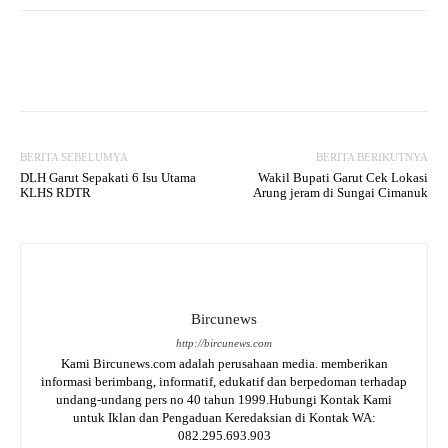
Facebook
Twitter
WhatsApp
BERITA SEBELUMYA
BERITA BERIKUTNYA
DLH Garut Sepakati 6 Isu Utama
Wakil Bupati Garut Cek Lokasi
KLHS RDTR
Arung jeram di Sungai Cimanuk
Bircunews
http://bircunews.com
Kami Bircunews.com adalah perusahaan media. memberikan
informasi berimbang, informatif, edukatif dan berpedoman terhadap
undang-undang pers no 40 tahun 1999.Hubungi Kontak Kami
untuk Iklan dan Pengaduan Keredaksian di Kontak WA:
082.295.693.903