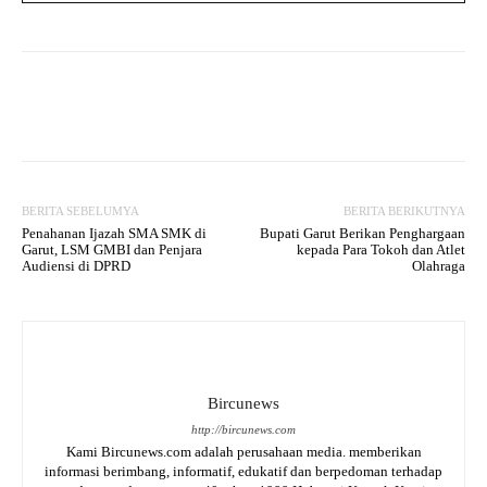
Facebook
Twitter
WhatsApp
BERITA SEBELUMYA
BERITA BERIKUTNYA
Penahanan Ijazah SMA SMK di
Bupati Garut Berikan Penghargaan
Garut, LSM GMBI dan Penjara
kepada Para Tokoh dan Atlet
Audiensi di DPRD
Olahraga
Bircunews
http://bircunews.com
Kami Bircunews.com adalah perusahaan media. memberikan
informasi berimbang, informatif, edukatif dan berpedoman terhadap