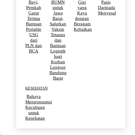
Bayi,
BUMN
Gizi
Pasir,
Pemkab
untuk
yang
Daripada
Garut
Jawa
Kaya
Menyesal
Terima
Barat,
dengan
Bantuan
Salurkan
Beragam
Portable
Vaksin
Kebaikan
USG
Tetanus
dari
dan
PLN dan
Bantuan
BCA
Logistik
bagi
Korban
Longsor
Bandung
Barat
KESEHATAN
Bahaya
Mengonsumsi
Kecubung
untuk
Kesehatan