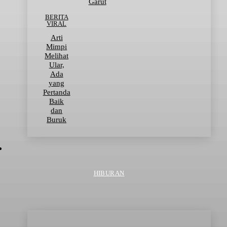
Garut
BERITA
VIRAL
Arti
Mimpi
Melihat
Ular,
Ada
yang
Pertanda
Baik
dan
Buruk
HIBURAN