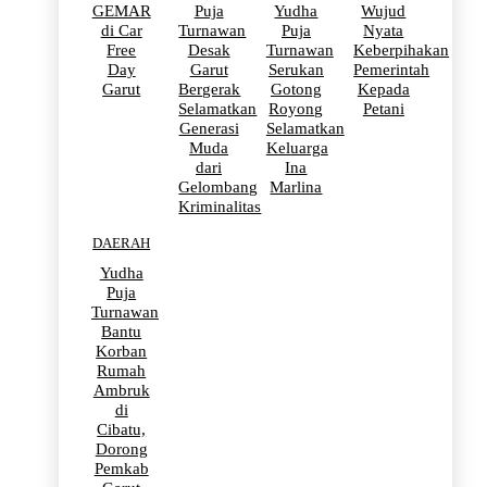
GEMAR
Puja
Yudha
Wujud
di Car
Turnawan
Puja
Nyata
Free
Desak
Turnawan
Keberpihakan
Day
Garut
Serukan
Pemerintah
Garut
Bergerak
Gotong
Kepada
Selamatkan
Royong
Petani
Generasi
Selamatkan
Muda
Keluarga
dari
Ina
Gelombang
Marlina
Kriminalitas
DAERAH
Yudha
Puja
Turnawan
Bantu
Korban
Rumah
Ambruk
di
Cibatu,
Dorong
Pemkab