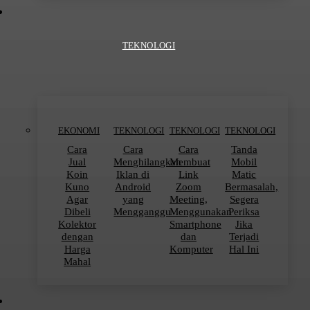
TEKNOLOGI
EKONOMI
TEKNOLOGI
TEKNOLOGI
TEKNOLOGI
Cara
Cara
Cara
Tanda
Jual
Menghilangkan
Membuat
Mobil
Koin
Iklan di
Link
Matic
Kuno
Android
Zoom
Bermasalah,
Agar
yang
Meeting,
Segera
Dibeli
Mengganggu
Menggunakan
Periksa
Kolektor
Smartphone
Jika
dengan
dan
Terjadi
Harga
Komputer
Hal Ini
Mahal