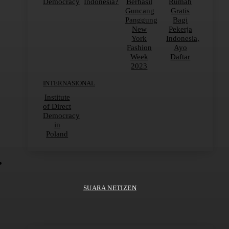
Democracy
Indonesia?
Berhasil
Rumah
Guncang
Gratis
Panggung
Bagi
New
Pekerja
York
Indonesia,
Fashion
Ayo
Week
Daftar
2023
INTERNASIONAL
Institute
of Direct
Democracy
in
Poland
SUARA NETIZEN