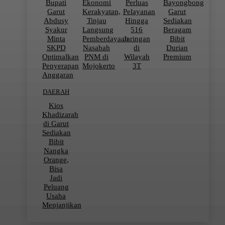
Bupati
Ekonomi
Perluas
Bayongbong
Garut
Kerakyatan,
Pelayanan
Garut
Abdusy
Tinjau
Hingga
Sediakan
Syakur
Langsung
516
Beragam
Minta
Pemberdayaan
Jaringan
Bibit
SKPD
Nasabah
di
Durian
Optimalkan
PNM di
Wilayah
Premium
Penyerapan
Mojokerto
3T
Anggaran
DAERAH
Kios
Khadizarah
di Garut
Sediakan
Bibit
Nangka
Orange,
Bisa
Jadi
Peluang
Usaha
Menjanjikan