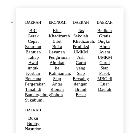
DAERAH
EKONOMI
DAERAH
DAERAH
BRI
Kios
Tas
Berikan
Gerak
Khadizarah
Sekolah
Gratis
Cepat
Bibit
Khadizarah,
Ongkir,
Salurkan
Buka
Produksi
Abon
Bantuan
Layanan
UMKM
Ayam
Tahap
Pengiriman
Asli
UMKM
Awal
Alpukat
Garut
Garut
untuk
ke
yang
Siap
Korban
Kalimantan,
Siap
Pasok
Bencana
Siap
Bersaing
MBG di
Pergerakan
Antar
dengan
Luar
Tanah di
Ribuan
Brand
Daerah
Bantargadung
Pohon
Besar
Sukabumi
DAERAH
Buku
Bobby
Nasution