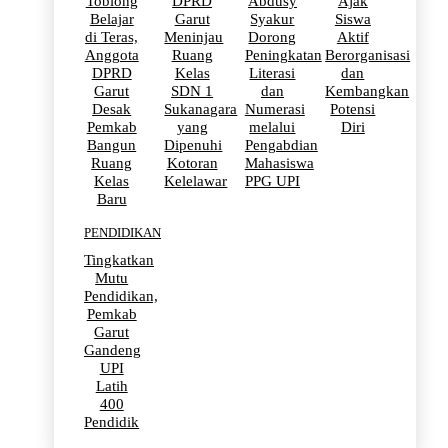
Toblong
DPRD
Abdusy
Ajak
Belajar
Garut
Syakur
Siswa
di Teras,
Meninjau
Dorong
Aktif
Anggota
Ruang
Peningkatan
Berorganisasi
DPRD
Kelas
Literasi
dan
Garut
SDN 1
dan
Kembangkan
Desak
Sukanagara
Numerasi
Potensi
Pemkab
yang
melalui
Diri
Bangun
Dipenuhi
Pengabdian
Ruang
Kotoran
Mahasiswa
Kelas
Kelelawar
PPG UPI
Baru
PENDIDIKAN
Tingkatkan
Mutu
Pendidikan,
Pemkab
Garut
Gandeng
UPI
Latih
400
Pendidik