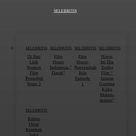
SELEBRITIS
SELEBRITIS
SELEBRITIS
SELEBRITIS
SELEBRITIS
Di Sini
Film
Film
Horor,
Link
Horor
Horor,
Ini Dia
Nonton
Indonesia,”
Penyembah
Trailer
Film
Darah”
Iblis
Film “
Pengabdi
Episode
Jangan
Setan 2
1
Gunting
Kuku
Malam-
malam”
SELEBRITIS
Ruben
Onsu
Kembali
Sakit