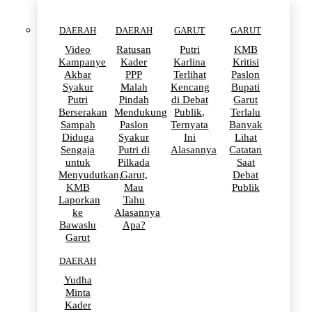
DAERAH
DAERAH
GARUT
GARUT
Video
Ratusan
Putri
KMB
Kampanye
Kader
Karlina
Kritisi
Akbar
PPP
Terlihat
Paslon
Syakur
Malah
Kencang
Bupati
Putri
Pindah
di Debat
Garut
Berserakan
Mendukung
Publik,
Terlalu
Sampah
Paslon
Ternyata
Banyak
Diduga
Syakur
Ini
Lihat
Sengaja
Putri di
Alasannya
Catatan
untuk
Pilkada
Saat
Menyudutkan,
Garut,
Debat
KMB
Mau
Publik
Laporkan
Tahu
ke
Alasannya
Bawaslu
Apa?
Garut
DAERAH
Yudha
Minta
Kader