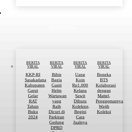
BERITA VIRAL
BERITA
BERITA
BERITA
BERITA
VIRAL
VIRAL
VIRAL
VIRAL
KKP-RI
Bibie
Uang
Boneka
Sasakadana
Bagja
Koin
BTS
Kabupaten
Ganti
Rp1.000
Kolaborasi
Garut
Helm
Kelapa
dengan
Gelar
Wartawan
Sawit
Mattel,
RAT
yang
Diburu
Penggemarnya
Tahun
Raib
Kolektor,
Wajib
Buku
Dicuri di
Begini
Koleksi
2024
Parkiran
Cara
Gedung
Jualnya
DPRD