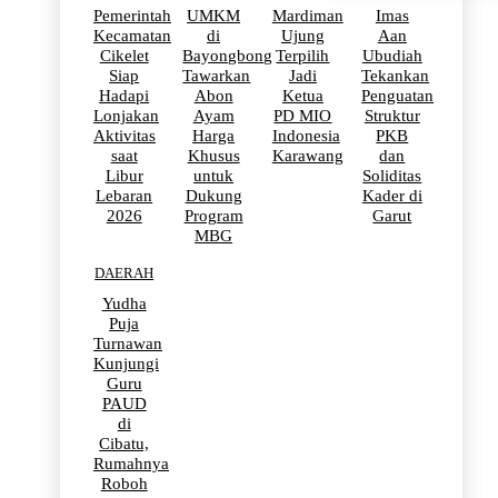
Pemerintah
UMKM
Mardiman
Imas
Kecamatan
di
Ujung
Aan
Cikelet
Bayongbong
Terpilih
Ubudiah
Siap
Tawarkan
Jadi
Tekankan
Hadapi
Abon
Ketua
Penguatan
Lonjakan
Ayam
PD MIO
Struktur
Aktivitas
Harga
Indonesia
PKB
saat
Khusus
Karawang
dan
Libur
untuk
Soliditas
Lebaran
Dukung
Kader di
2026
Program
Garut
MBG
DAERAH
Yudha
Puja
Turnawan
Kunjungi
Guru
PAUD
di
Cibatu,
Rumahnya
Roboh