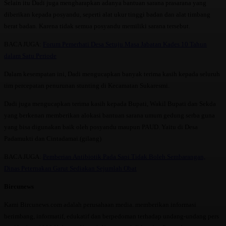
Selain itu Dadi juga mengharapkan adanya bantuan sarana prasarana yang
diberikan kepada posyandu, seperti alat ukur tinggi badan dan alat timbang
berat badan. Karena tidak semua posyandu memiliki sarana tersebut.
BACA JUGA:
Forum Pemerhati Desa Setuju Masa Jabatan Kades 10 Tahun
dalam Satu Periode
Dalam kesempatan ini, Dadi mengucapkan banyak terima kasih kepada seluruh
tim percepatan penurunan stunting di Kecamatan Sukaresmi.
Dadi juga mengucapkan terima kasih kepada Bupati, Wakil Bupati dan Sekda
yang berkenan memberikan alokasi bantuan sarana umum gedung serba guna
yang bisa digunakan baik oleh posyandu maupun PAUD. Yaitu di Desa
Padamukti dan Cintadamai.(gilang)
BACA JUGA:
Pemberian Antibiotik Pada Sapi Tidak Boleh Sembarangan,
Dinas Peternakan Garut Sediakan Sejumlah Obat
Bircunews
Kami Bircunews.com adalah perusahaan media. memberikan informasi
berimbang, informatif, edukatif dan berpedoman terhadap undang-undang pers