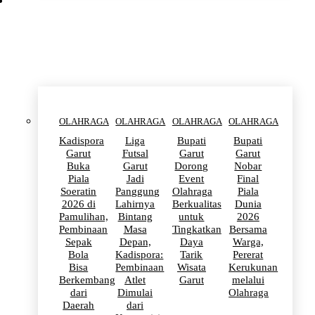
OLAHRAGA
OLAHRAGA
OLAHRAGA
OLAHRAGA
OLAHRAGA
Kadispora
Liga
Bupati
Bupati
Garut
Futsal
Garut
Garut
Buka
Garut
Dorong
Nobar
Piala
Jadi
Event
Final
Soeratin
Panggung
Olahraga
Piala
2026 di
Lahirnya
Berkualitas
Dunia
Pamulihan,
Bintang
untuk
2026
Pembinaan
Masa
Tingkatkan
Bersama
Sepak
Depan,
Daya
Warga,
Bola
Kadispora:
Tarik
Pererat
Bisa
Pembinaan
Wisata
Kerukunan
Berkembang
Atlet
Garut
melalui
dari
Dimulai
Olahraga
Daerah
dari