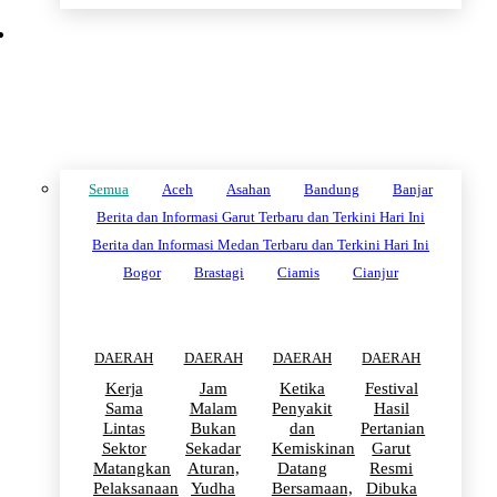
DAERAH
Semua
Aceh
Asahan
Bandung
Banjar
Berita dan Informasi Garut Terbaru dan Terkini Hari Ini
Berita dan Informasi Medan Terbaru dan Terkini Hari Ini
Bogor
Brastagi
Ciamis
Cianjur
DAERAH
DAERAH
DAERAH
DAERAH
Kerja
Jam
Ketika
Festival
Sama
Malam
Penyakit
Hasil
Lintas
Bukan
dan
Pertanian
Sektor
Sekadar
Kemiskinan
Garut
Matangkan
Aturan,
Datang
Resmi
Pelaksanaan
Yudha
Bersamaan,
Dibuka