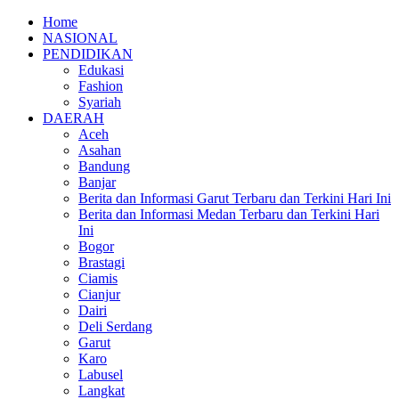
Home
NASIONAL
PENDIDIKAN
Edukasi
Fashion
Syariah
DAERAH
Aceh
Asahan
Bandung
Banjar
Berita dan Informasi Garut Terbaru dan Terkini Hari Ini
Berita dan Informasi Medan Terbaru dan Terkini Hari
Ini
Bogor
Brastagi
Ciamis
Cianjur
Dairi
Deli Serdang
Garut
Karo
Labusel
Langkat