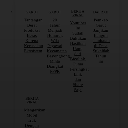
BERITA
GARUT
GARUT
DAERAH
VIRAL
Tantangan
20
Pemkab
Youtuber
Berat
Tahun
Garut
Ini
Produksi
Menjadi
Janjikan
Sudah
Beras
Honorer,
Bangun
Buktikan
Karena
Wila
Jembatan
Hasilkan
Kerusakan
Pegawai
di Desa
Uang
Ekosistem
Kecamatan
Sukalilah
dari
Bayongbong
Tahun
Bicolink,
Minta
ini
Cuma
Diangkat
Persingkat
PPPK
Link
dan
Share
Saja
BERITA
VIRAL
Mengerikan,
Mobil
Truk
Dengan