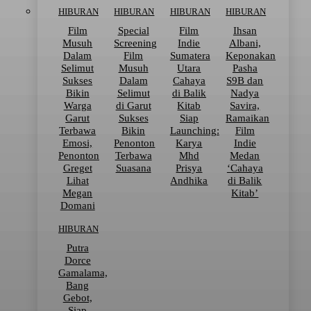
HIBURAN
HIBURAN
HIBURAN
HIBURAN
Film
Special
Film
Ihsan
Musuh
Screening
Indie
Albani,
Dalam
Film
Sumatera
Keponakan
Selimut
Musuh
Utara
Pasha
Sukses
Dalam
Cahaya
S9B dan
Bikin
Selimut
di Balik
Nadya
Warga
di Garut
Kitab
Savira,
Garut
Sukses
Siap
Ramaikan
Terbawa
Bikin
Launching:
Film
Emosi,
Penonton
Karya
Indie
Penonton
Terbawa
Mhd
Medan
Greget
Suasana
Prisya
‘Cahaya
Lihat
Andhika
di Balik
Megan
Kitab’
Domani
HIBURAN
Putra
Dorce
Gamalama,
Bang
Gebot,
Siap