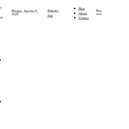
7
Blog
Sign in /
Buy
Minggu, Agustus 9,
About
now
2026
Join
ut
Contact
Home
NASIONAL