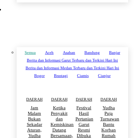
DAERAH
Semua
Aceh
Asahan
Bandung
Banjar
Berita dan Informasi Garut Terbaru dan Terkini Hari Ini
Berita dan Informasi Medan Terbaru dan Terkini Hari Ini
Bogor
Brastagi
Ciamis
Cianjur
DAERAH
DAERAH
DAERAH
DAERAH
Jam
Ketika
Festival
Yudha
Malam
Penyakit
Hasil
Puja
Bukan
dan
Pertanian
Turnawan
Sekadar
Kemiskinan
Garut
Bantu
Aturan,
Datang
Resmi
Korban
Yudha
Bersamaan,
Dibuka
Rumah