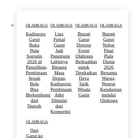
OLAHRAGA
OLAHRAGA
OLAHRAGA
OLAHRAGA
Kadispora
Liga
Bupati
Bupati
Garut
Futsal
Garut
Garut
Buka
Garut
Dorong
Nobar
Piala
Jadi
Event
Final
Soeratin
Panggung
Olahraga
Piala
2026 di
Lahirnya
Berkualitas
Dunia
Pamulihan,
Bintang
untuk
2026
Pembinaan
Masa
Tingkatkan
Bersama
Sepak
Depan,
Daya
Warga,
Bola
Kadispora:
Tarik
Pererat
Bisa
Pembinaan
Wisata
Kerukunan
Berkembang
Atlet
Garut
melalui
dari
Dimulai
Olahraga
Daerah
dari
Kompetisi
OLAHRAGA
Dari
Garut ke