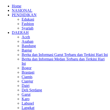
Home
NASIONAL
PENDIDIKAN
Edukasi
Fashion
Syariah
DAERAH
Aceh
Asahan
Bandung
Banjar
Berita dan Informasi Garut Terbaru dan Terkini Hari Ini
Berita dan Informasi Medan Terbaru dan Terkini Hari
Ini
Bogor
Brastagi
Ciamis
Cianjur
Dairi
Deli Serdang
Garut
Karo
Labusel
Langkat