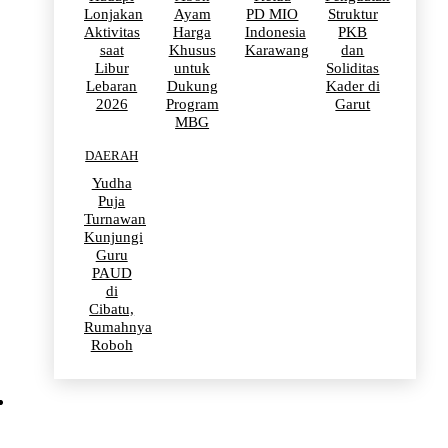
Lonjakan
Ayam
PD MIO
Struktur
Aktivitas
Harga
Indonesia
PKB
saat
Khusus
Karawang
dan
Libur
untuk
Soliditas
Lebaran
Dukung
Kader di
2026
Program
Garut
MBG
DAERAH
Yudha
Puja
Turnawan
Kunjungi
Guru
PAUD
di
Cibatu,
Rumahnya
Roboh