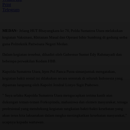
Print
Telegram
MEDAN
– Jelang HUT Bhayangkara ke 76, Polda Sumatera Utara melakukan
kegiatan Vaksinasi, Khitanan Masal dan Operasi bibir Sumbing di gedung serba
guna Politeknik Pariwisata Negeri Medan.
Dalam kegiatan tersebut, dihadiri oleh Gubernur Sumut Edy Rahmayadi dan
beberapa perwakilan Kodam I/BB.
Kapolda Sumatera Utara, Irjen Pol Panca Putra simanjuntak mengatakan,
kegiatan bakti sosial ini dilakukan secara serentak di seluruh Indonesia yang
dipantau langsung oleh Kapolri Jendral Listyo Sigit Prabowo.
” Saya selaku Kapolda Sumatera Utara mengucapkan terima kasih atas
dukungan teman-teman Forkopimda, mahasiswa dan elemen masyarakat, tenaga
profesional yang mendukung kegiatan rangkaian bakti-bakti kesehatan yang
akan terus kita laksanakan dalam rangka meningkatkan kesehatan masyarakat,”
ucapnya kepada wartawan.