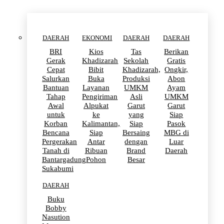
DAERAH
EKONOMI
DAERAH
DAERAH
BRI
Kios
Tas
Berikan
Gerak
Khadizarah
Sekolah
Gratis
Cepat
Bibit
Khadizarah,
Ongkir,
Salurkan
Buka
Produksi
Abon
Bantuan
Layanan
UMKM
Ayam
Tahap
Pengiriman
Asli
UMKM
Awal
Alpukat
Garut
Garut
untuk
ke
yang
Siap
Korban
Kalimantan,
Siap
Pasok
Bencana
Siap
Bersaing
MBG di
Pergerakan
Antar
dengan
Luar
Tanah di
Ribuan
Brand
Daerah
Bantargadung
Pohon
Besar
Sukabumi
DAERAH
Buku
Bobby
Nasution