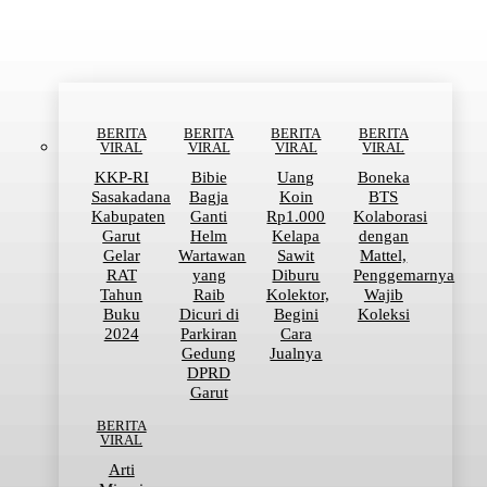
BERITA VIRAL
BERITA
BERITA
BERITA
BERITA
VIRAL
VIRAL
VIRAL
VIRAL
KKP-RI
Bibie
Uang
Boneka
Sasakadana
Bagja
Koin
BTS
Kabupaten
Ganti
Rp1.000
Kolaborasi
Garut
Helm
Kelapa
dengan
Gelar
Wartawan
Sawit
Mattel,
RAT
yang
Diburu
Penggemarnya
Tahun
Raib
Kolektor,
Wajib
Buku
Dicuri di
Begini
Koleksi
2024
Parkiran
Cara
Gedung
Jualnya
DPRD
Garut
BERITA
VIRAL
Arti