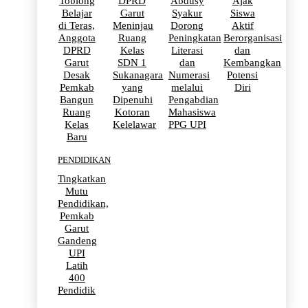
Toblong
DPRD
Abdusy
Ajak
Belajar
Garut
Syakur
Siswa
di Teras,
Meninjau
Dorong
Aktif
Anggota
Ruang
Peningkatan
Berorganisasi
DPRD
Kelas
Literasi
dan
Garut
SDN 1
dan
Kembangkan
Desak
Sukanagara
Numerasi
Potensi
Pemkab
yang
melalui
Diri
Bangun
Dipenuhi
Pengabdian
Ruang
Kotoran
Mahasiswa
Kelas
Kelelawar
PPG UPI
Baru
PENDIDIKAN
Tingkatkan
Mutu
Pendidikan,
Pemkab
Garut
Gandeng
UPI
Latih
400
Pendidik