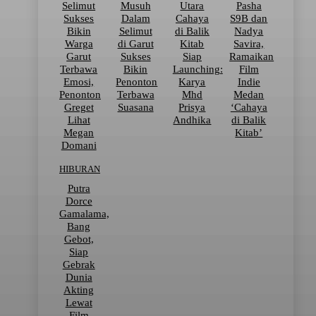
Selimut
Musuh
Utara
Pasha
Sukses
Dalam
Cahaya
S9B dan
Bikin
Selimut
di Balik
Nadya
Warga
di Garut
Kitab
Savira,
Garut
Sukses
Siap
Ramaikan
Terbawa
Bikin
Launching:
Film
Emosi,
Penonton
Karya
Indie
Penonton
Terbawa
Mhd
Medan
Greget
Suasana
Prisya
‘Cahaya
Lihat
Andhika
di Balik
Megan
Kitab’
Domani
HIBURAN
Putra
Dorce
Gamalama,
Bang
Gebot,
Siap
Gebrak
Dunia
Akting
Lewat
Film