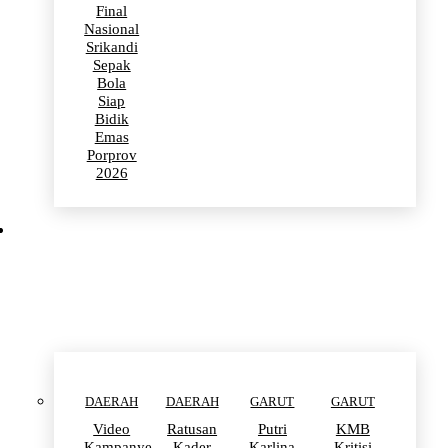
Final
Nasional
Srikandi
Sepak
Bola
Siap
Bidik
Emas
Porprov
2026
POLITIK
DAERAH
DAERAH
GARUT
GARUT
Video
Ratusan
Putri
KMB
Kampanye
Kader
Karlina
Kritisi