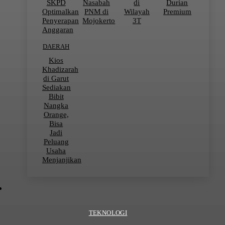
SKPD
Nasabah
di
Durian
Optimalkan
PNM di
Wilayah
Premium
Penyerapan
Mojokerto
3T
Anggaran
DAERAH
Kios
Khadizarah
di Garut
Sediakan
Bibit
Nangka
Orange,
Bisa
Jadi
Peluang
Usaha
Menjanjikan
TEKNOLOGI