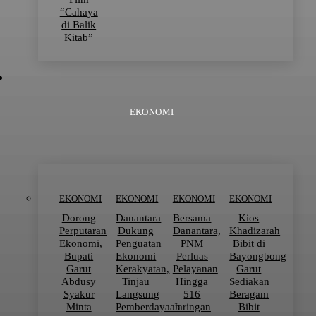
“Cahaya
di Balik
Kitab”
EKONOMI
EKONOMI
EKONOMI
EKONOMI
EKONOMI
Dorong
Danantara
Bersama
Kios
Perputaran
Dukung
Danantara,
Khadizarah
Ekonomi,
Penguatan
PNM
Bibit di
Bupati
Ekonomi
Perluas
Bayongbong
Garut
Kerakyatan,
Pelayanan
Garut
Abdusy
Tinjau
Hingga
Sediakan
Syakur
Langsung
516
Beragam
Minta
Pemberdayaan
Jaringan
Bibit