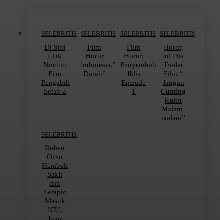
SELEBRITIS
SELEBRITIS
SELEBRITIS
SELEBRITIS
Di Sini
Film
Film
Horor,
Link
Horor
Horor,
Ini Dia
Nonton
Indonesia,”
Penyembah
Trailer
Film
Darah”
Iblis
Film “
Pengabdi
Episode
Jangan
Setan 2
1
Gunting
Kuku
Malam-
malam”
SELEBRITIS
Ruben
Onsu
Kembali
Sakit
dan
Sempat
Masuk
ICU,
Ivan