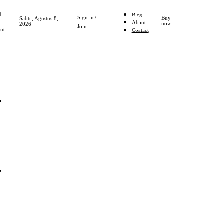
1
Blog
Sign in /
Buy
Sabtu, Agustus 8,
About
now
2026
Join
ut
Contact
Home
NASIONAL