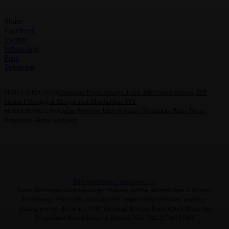
Share
Facebook
Twitter
WhatsApp
Print
Telegram
Nunggak Pajak Supaya Tidak Dikenakan Pidana, DJP
BERITA SEBELUMYA
Sumut I Mengajak Masyarakat Manfaatkan PPS
Jalan Provinsi Jabar di Garut Dilakukan Buka Tutup
BERITA BERIKUTNYA
Bergiliran Akibat Longsor
Bircunews
http://bircunews.com
Kami Bircunews.com adalah perusahaan media. memberikan informasi
berimbang, informatif, edukatif dan berpedoman terhadap undang-
undang pers no 40 tahun 1999.Hubungi Kontak Kami untuk Iklan dan
Pengaduan Keredaksian di Kontak WA: 082.295.693.903