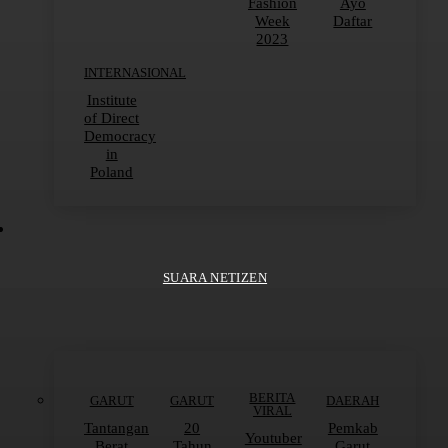
Fashion
Ayo
Week
Daftar
2023
INTERNASIONAL
Institute
of Direct
Democracy
in
Poland
SUARA NETIZEN
BERITA
GARUT
GARUT
DAERAH
VIRAL
Tantangan
20
Pemkab
Youtuber
Berat
Tahun
Garut