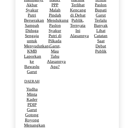
Akbar
PPP
Terlihat
Paslon
Syakur
Malah
Kencang
Bupati
Putri
Pindah
di Debat
Garut
Berserakan
Mendukung
Publik,
Terlalu
Sampah
Paslon
Ternyata
Banyak
Diduga
Syakur
Ini
Lihat
Sengaja
Putri di
Alasannya
Catatan
untuk
Pilkada
Saat
Menyudutkan,
Garut,
Debat
KMB
Mau
Publik
Laporkan
Tahu
ke
Alasannya
Bawaslu
Apa?
Garut
DAERAH
Yudha
Minta
Kader
PDIP
Garut
Gotong
Royong
Menangkan