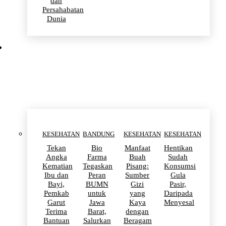
dan
Persahabatan
Dunia
KESEHATAN
KESEHATAN
BANDUNG
KESEHATAN
KESEHATAN
Tekan
Bio
Manfaat
Hentikan
Angka
Farma
Buah
Sudah
Kematian
Tegaskan
Pisang:
Konsumsi
Ibu dan
Peran
Sumber
Gula
Bayi,
BUMN
Gizi
Pasir,
Pemkab
untuk
yang
Daripada
Garut
Jawa
Kaya
Menyesal
Terima
Barat,
dengan
Bantuan
Salurkan
Beragam