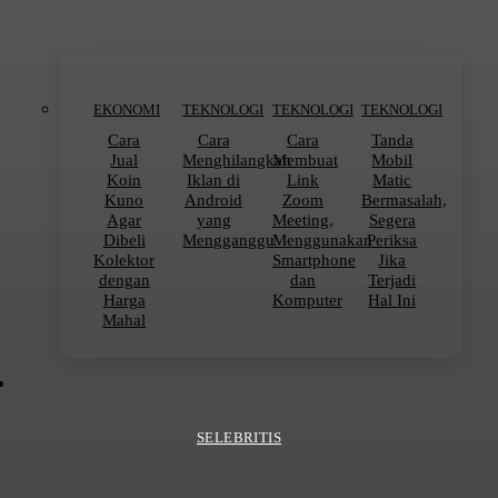
EKONOMI
TEKNOLOGI
TEKNOLOGI
TEKNOLOGI
Cara
Cara
Cara
Tanda
Jual
Menghilangkan
Membuat
Mobil
Koin
Iklan di
Link
Matic
Kuno
Android
Zoom
Bermasalah,
Agar
yang
Meeting,
Segera
Dibeli
Mengganggu
Menggunakan
Periksa
Kolektor
Smartphone
Jika
dengan
dan
Terjadi
Harga
Komputer
Hal Ini
Mahal
SELEBRITIS