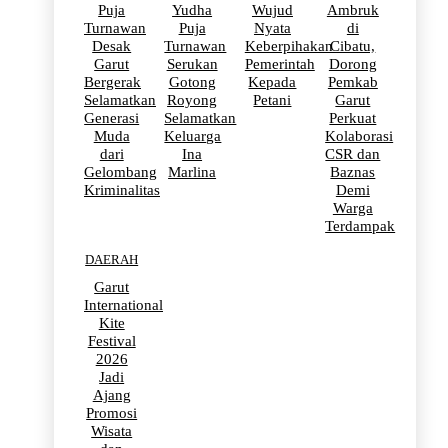
Puja
Yudha
Wujud
Ambruk
Turnawan
Puja
Nyata
di
Desak
Turnawan
Keberpihakan
Cibatu,
Garut
Serukan
Pemerintah
Dorong
Bergerak
Gotong
Kepada
Pemkab
Selamatkan
Royong
Petani
Garut
Generasi
Selamatkan
Perkuat
Muda
Keluarga
Kolaborasi
dari
Ina
CSR dan
Gelombang
Marlina
Baznas
Kriminalitas
Demi
Warga
Terdampak
DAERAH
Garut
International
Kite
Festival
2026
Jadi
Ajang
Promosi
Wisata