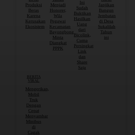
Ini
Produksi
Menjadi
Janjikan
Sudah
Beras
Honorer,
Bangun
Buktikan
Karena
Wila
Jembatan
Hasilkan
Kerusakan
Pegawai
di Desa
Uang
Ekosistem
Kecamatan
Sukalilah
dari
Bayongbong
Tahun
Bicolink,
Minta
ini
Cuma
Diangkat
Persingkat
PPPK
Link
dan
Share
Saja
BERITA
VIRAL
Mengerikan,
Mobil
Truk
Dengan
Cepat
Menyambar
Minibus
di
Cagak