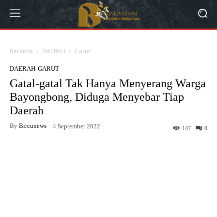
Beranda
DAERAH
Garut
DAERAH
GARUT
Gatal-gatal Tak Hanya Menyerang Warga
Bayongbong, Diduga Menyebar Tiap
Daerah
By
Bircunews
4 September 2022
147
0
Facebook
Twitter
WhatsApp