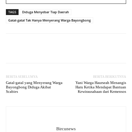
TAGS
Diduga Menyebar Tiap Daerah
Gatal-gatal Tak Hanya Menyerang Warga Bayongbong
Facebook
Twitter
WhatsApp
BERITA SEBELUMYA
BERITA BERIKUTNYA
Gatal-gatal yang Menyerang Warga
Yani Warga Haurseah Menangis
Bayongbong Diduga Akibat
Haru Ketika Mendapat Bantuan
Scabies
Kewirausahaan dari Kemensos
Bircunews