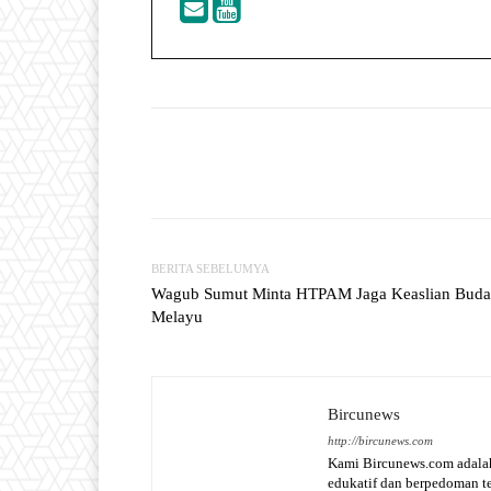
Facebook
T
Share
BERITA SEBELUMYA
Wagub Sumut Minta HTPAM Jaga Keaslian Bud
Melayu
Bircunews
http://bircunews.com
Kami Bircunews.com adalah
edukatif dan berpedoman 