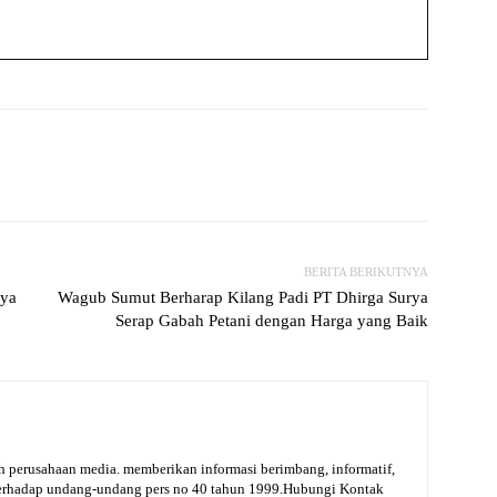
witter
WhatsApp
Print
Telegram
BERITA BERIKUTNYA
aya
Wagub Sumut Berharap Kilang Padi PT Dhirga Surya
Serap Gabah Petani dengan Harga yang Baik
 perusahaan media. memberikan informasi berimbang, informatif,
terhadap undang-undang pers no 40 tahun 1999.Hubungi Kontak