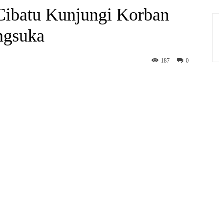
Cibatu Kunjungi Korban
ngsuka
187
0
hatsApp
Print
Telegram