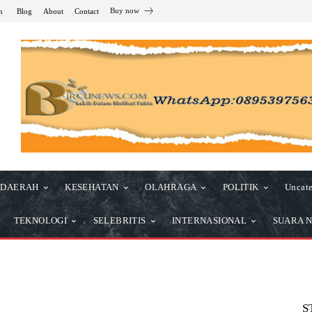
Buy now
n
Blog
About
Contact
DAERAH
KESEHATAN
OLAHRAGA
POLITIK
Uncate
TEKNOLOGI
SELEBRITIS
INTERNASIONAL
SUARA N
S