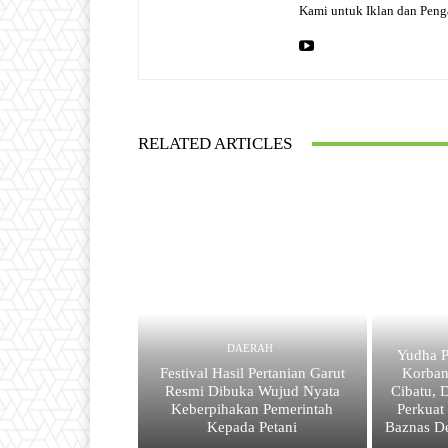
Kami untuk Iklan dan Pen
RELATED ARTICLES
DAERAH
Yudha P
Festival Hasil Pertanian Garut
Korba
Resmi Dibuka Wujud Nyata
Cibatu, 
Keberpihakan Pemerintah
Perkuat
Kepada Petani
Baznas D