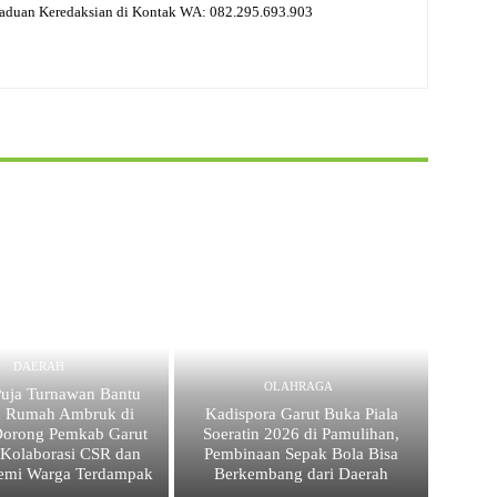
gaduan Keredaksian di Kontak WA: 082.295.693.903
DAERAH
OLAHRAGA
uja Turnawan Bantu
n Rumah Ambruk di
Kadispora Garut Buka Piala
Dorong Pemkab Garut
Soeratin 2026 di Pamulihan,
 Kolaborasi CSR dan
Pembinaan Sepak Bola Bisa
emi Warga Terdampak
Berkembang dari Daerah