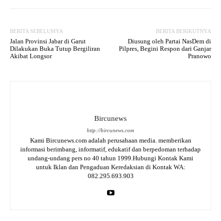
BERITA SEBELUMYA
BERITA BERIKUTNYA
Jalan Provinsi Jabar di Garut
Diusung oleh Partai NasDem di
Dilakukan Buka Tutup Bergiliran
Pilpres, Begini Respon dari Ganjar
Akibat Longsor
Pranowo
Bircunews
http://bircunews.com
Kami Bircunews.com adalah perusahaan media. memberikan
informasi berimbang, informatif, edukatif dan berpedoman terhadap
undang-undang pers no 40 tahun 1999.Hubungi Kontak Kami
untuk Iklan dan Pengaduan Keredaksian di Kontak WA:
082.295.693.903