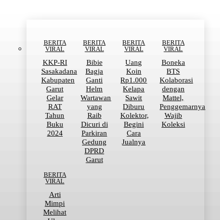
BERITA
BERITA
BERITA
BERITA
VIRAL
VIRAL
VIRAL
VIRAL
KKP-RI
Bibie
Uang
Boneka
Sasakadana
Bagja
Koin
BTS
Kabupaten
Ganti
Rp1.000
Kolaborasi
Garut
Helm
Kelapa
dengan
Gelar
Wartawan
Sawit
Mattel,
RAT
yang
Diburu
Penggemarnya
Tahun
Raib
Kolektor,
Wajib
Buku
Dicuri di
Begini
Koleksi
2024
Parkiran
Cara
Gedung
Jualnya
DPRD
Garut
BERITA
VIRAL
Arti
Mimpi
Melihat