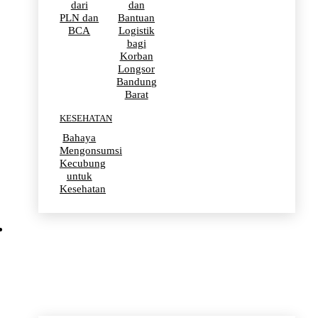
dari
dan
PLN dan
Bantuan
BCA
Logistik
bagi
Korban
Longsor
Bandung
Barat
KESEHATAN
Bahaya
Mengonsumsi
Kecubung
untuk
Kesehatan
OLAHRAGA