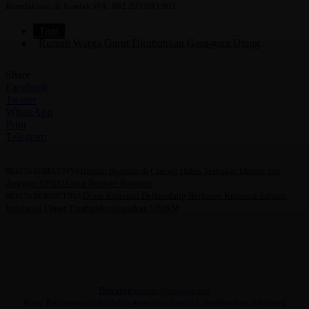
Keredaksian di Kontak WA: 082.295.693.903
Tags
Rumah Warga Garut Dirubuhkan Gara-gara Utang
Share
Facebook
Twitter
WhatsApp
Print
Telegram
Rumah Rosidin di Cisewu Habis Terbakar, Dinsos dan
BERITA SEBELUMYA
Anggota DPRD Garut Berikan Bantuan
Dinas Koperasi Deliserdang Berharap Koperasi Satpam
BERITA BERIKUTNYA
Indonesia Dapat Tumbuhkembangkan UMKM
Bircunews
http://bircunews.com
Kami Bircunews.com adalah perusahaan media. memberikan informasi