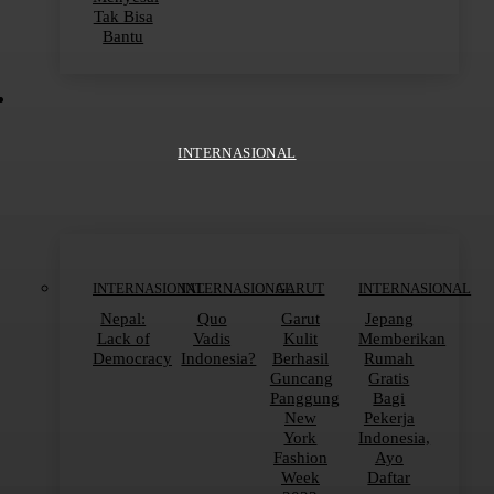
Tak Bisa
Bantu
INTERNASIONAL
INTERNASIONAL
INTERNASIONAL
GARUT
INTERNASIONAL
Nepal:
Quo
Garut
Jepang
Lack of
Vadis
Kulit
Memberikan
Democracy
Indonesia?
Berhasil
Rumah
Guncang
Gratis
Panggung
Bagi
New
Pekerja
York
Indonesia,
Fashion
Ayo
Week
Daftar