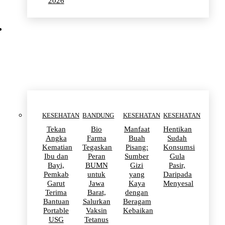
2026
KESEHATAN
KESEHATAN
BANDUNG
KESEHATAN
KESEHATAN
Tekan
Bio
Manfaat
Hentikan
Angka
Farma
Buah
Sudah
Kematian
Tegaskan
Pisang:
Konsumsi
Ibu dan
Peran
Sumber
Gula
Bayi,
BUMN
Gizi
Pasir,
Pemkab
untuk
yang
Daripada
Garut
Jawa
Kaya
Menyesal
Terima
Barat,
dengan
Bantuan
Salurkan
Beragam
Portable
Vaksin
Kebaikan
USG
Tetanus