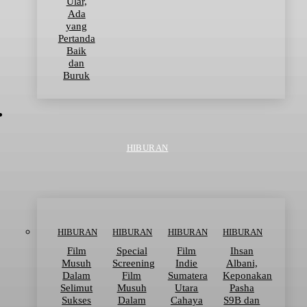
Ular,
Ada
yang
Pertanda
Baik
dan
Buruk
HIBURAN
HIBURAN
HIBURAN
HIBURAN
HIBURAN
Film
Special
Film
Ihsan
Musuh
Screening
Indie
Albani,
Dalam
Film
Sumatera
Keponakan
Selimut
Musuh
Utara
Pasha
Sukses
Dalam
Cahaya
S9B dan