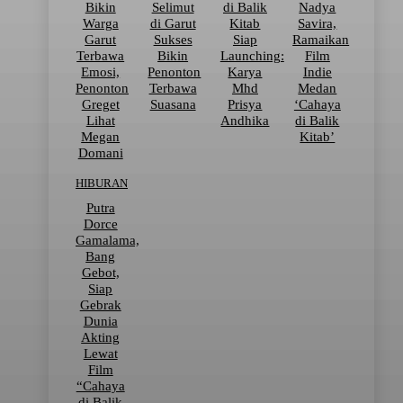
Bikin
Selimut
di Balik
Nadya
Warga
di Garut
Kitab
Savira,
Garut
Sukses
Siap
Ramaikan
Terbawa
Bikin
Launching:
Film
Emosi,
Penonton
Karya
Indie
Penonton
Terbawa
Mhd
Medan
Greget
Suasana
Prisya
‘Cahaya
Lihat
Andhika
di Balik
Megan
Kitab’
Domani
HIBURAN
Putra
Dorce
Gamalama,
Bang
Gebot,
Siap
Gebrak
Dunia
Akting
Lewat
Film
“Cahaya
di Balik