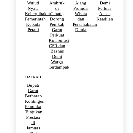
Wujud
Ambruk
Ajang
Demi
Nyata
di
Promosi
Perluas
Keberpihakan
Cibatu,
Wisata
Akses
Pemerintah
Dorong
dan
Keadilan
Kepada
Pemkab
Persahabatan
Petani
Garut
Dunia
Perkuat
Kolaborasi
CSR dan
Baznas
Demi
Warga
Terdampak
DAERAH
Bupati
Garut
Berharap
Kontingen
Pramuka
Tunjukan
Prestasi
di
Jamnas