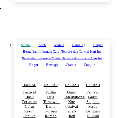
DAERAH
Semua
Aceh
Asahan
Bandung
Banjar
Berita dan Informasi Garut Terbaru dan Terkini Hari Ini
Berita dan Informasi Medan Terbaru dan Terkini Hari Ini
Bogor
Brastagi
Ciamis
Cianjur
DAERAH
DAERAH
DAERAH
DAERAH
Festival
Yudha
Garut
Pemkab
Hasil
Puja
International
Garut
Pertanian
Turnawan
Kite
Siapkan
Garut
Bantu
Festival
Perda
Resmi
Korban
2026
Bantuan
Dibuka
Rumah
Jadi
Hukum