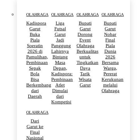
OLAHRAGA
OLAHRAGA
OLAHRAGA
OLAHRAGA
Kadispora
Liga
Bupati
Bupati
Garut
Futsal
Garut
Garut
Buka
Garut
Dorong
Nobar
Piala
Jadi
Event
Final
Soeratin
Panggung
Olahraga
Piala
2026 di
Lahirnya
Berkualitas
Dunia
Pamulihan,
Bintang
untuk
2026
Pembinaan
Masa
Tingkatkan
Bersama
Sepak
Depan,
Daya
Warga,
Bola
Kadispora:
Tarik
Pererat
Bisa
Pembinaan
Wisata
Kerukunan
Berkembang
Atlet
Garut
melalui
dari
Dimulai
Olahraga
Daerah
dari
Kompetisi
OLAHRAGA
Dari
Garut ke
Final
Nasional