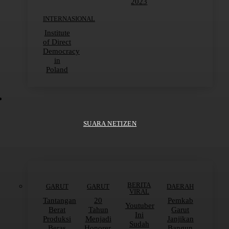
2023
INTERNASIONAL
Institute
of Direct
Democracy
in
Poland
SUARA NETIZEN
BERITA
GARUT
GARUT
DAERAH
VIRAL
Tantangan
20
Pemkab
Youtuber
Berat
Tahun
Garut
Ini
Produksi
Menjadi
Janjikan
Sudah
Beras
Honorer,
Bangun