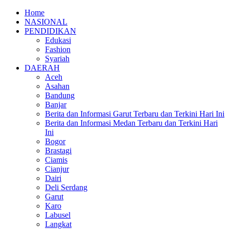
Home
NASIONAL
PENDIDIKAN
Edukasi
Fashion
Syariah
DAERAH
Aceh
Asahan
Bandung
Banjar
Berita dan Informasi Garut Terbaru dan Terkini Hari Ini
Berita dan Informasi Medan Terbaru dan Terkini Hari
Ini
Bogor
Brastagi
Ciamis
Cianjur
Dairi
Deli Serdang
Garut
Karo
Labusel
Langkat