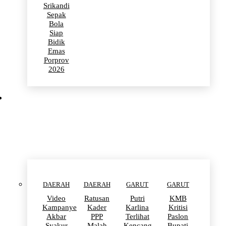
Srikandi
Sepak
Bola
Siap
Bidik
Emas
Porprov
2026
POLITIK
DAERAH
DAERAH
GARUT
GARUT
Video
Ratusan
Putri
KMB
Kampanye
Kader
Karlina
Kritisi
Akbar
PPP
Terlihat
Paslon
Syakur
Malah
Kencang
Bupati