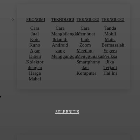
EKONOMI
TEKNOLOGI
TEKNOLOGI
TEKNOLOGI
Cara
Cara
Cara
Tanda
Jual
Menghilangkan
Membuat
Mobil
Koin
Iklan di
Link
Matic
Kuno
Android
Zoom
Bermasalah,
Agar
yang
Meeting,
Segera
Dibeli
Mengganggu
Menggunakan
Periksa
Kolektor
Smartphone
Jika
dengan
dan
Terjadi
Harga
Komputer
Hal Ini
Mahal
SELEBRITIS