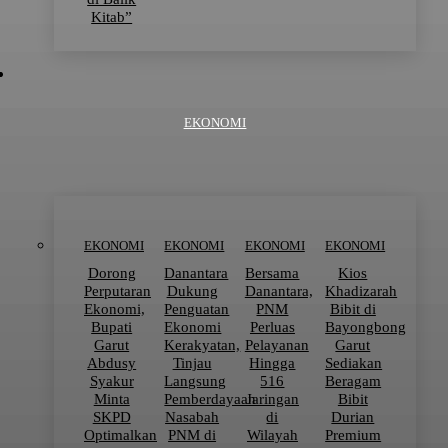
Kitab”
EKONOMI
EKONOMI
EKONOMI
EKONOMI
EKONOMI
Dorong
Danantara
Bersama
Kios
Perputaran
Dukung
Danantara,
Khadizarah
Ekonomi,
Penguatan
PNM
Bibit di
Bupati
Ekonomi
Perluas
Bayongbong
Garut
Kerakyatan,
Pelayanan
Garut
Abdusy
Tinjau
Hingga
Sediakan
Syakur
Langsung
516
Beragam
Minta
Pemberdayaan
Jaringan
Bibit
SKPD
Nasabah
di
Durian
Optimalkan
PNM di
Wilayah
Premium