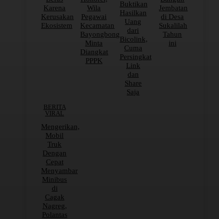
Buktikan
Karena
Wila
Jembatan
Hasilkan
Kerusakan
Pegawai
di Desa
Uang
Ekosistem
Kecamatan
Sukalilah
dari
Bayongbong
Tahun
Bicolink,
Minta
ini
Cuma
Diangkat
Persingkat
PPPK
Link
dan
Share
Saja
BERITA
VIRAL
Mengerikan,
Mobil
Truk
Dengan
Cepat
Menyambar
Minibus
di
Cagak
Nagreg,
Polantas