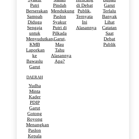
Putri
Pindah
di Debat
Garut
Berserakan
Mendukung
Publik,
Terlalu
Sampah
Paslon
Ternyata
Banyak
Diduga
Syakur
Ini
Lihat
Sengaja
Putri di
Alasannya
Catatan
untuk
Pilkada
Saat
Menyudutkan,
Garut,
Debat
KMB
Mau
Publik
Laporkan
Tahu
ke
Alasannya
Bawaslu
Apa?
Garut
DAERAH
Yudha
Minta
Kader
PDIP
Garut
Gotong
Royong
Menangkan
Paslon
Kepala