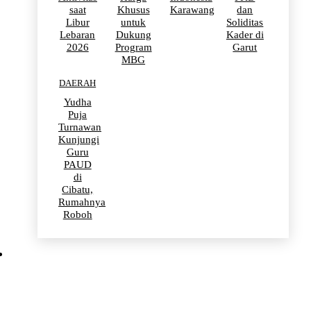
saat
Khusus
Karawang
dan
Libur
untuk
Soliditas
Lebaran
Dukung
Kader di
2026
Program
Garut
MBG
DAERAH
Yudha
Puja
Turnawan
Kunjungi
Guru
PAUD
di
Cibatu,
Rumahnya
Roboh
BERITA VIRAL