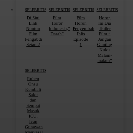
SELEBRITIS
SELEBRITIS
SELEBRITIS
SELEBRITIS
Di Sini
Film
Film
Horor,
Link
Horor
Horor,
Ini Dia
Nonton
Indonesia,”
Penyembah
Trailer
Film
Darah”
Iblis
Film “
Pengabdi
Episode
Jangan
Setan 2
1
Gunting
Kuku
Malam-
malam”
SELEBRITIS
Ruben
Onsu
Kembali
Sakit
dan
Sempat
Masuk
ICU,
Ivan
Gunawan
Menyesal