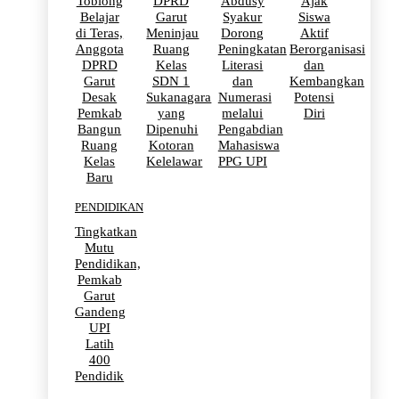
Toblong
DPRD
Abdusy
Ajak
Belajar
Garut
Syakur
Siswa
di Teras,
Meninjau
Dorong
Aktif
Anggota
Ruang
Peningkatan
Berorganisasi
DPRD
Kelas
Literasi
dan
Garut
SDN 1
dan
Kembangkan
Desak
Sukanagara
Numerasi
Potensi
Pemkab
yang
melalui
Diri
Bangun
Dipenuhi
Pengabdian
Ruang
Kotoran
Mahasiswa
Kelas
Kelelawar
PPG UPI
Baru
PENDIDIKAN
Tingkatkan
Mutu
Pendidikan,
Pemkab
Garut
Gandeng
UPI
Latih
400
Pendidik