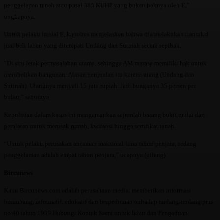
penggelapan tanah atau pasal 385 KUHP yang bukan haknya oleh E,”
ungkapnya.
Untuk pelaku inisial E, kapolres menjelaskan bahwa dia melakukan transaksi
jual beli lahan yang ditempati Undang dan Sutinah secara sepihak.
“Di situ letak permasalahan utama, sehingga AM merasa memiliki hak untuk
merobohkan bangunan. Alasan penjualan itu karena utang (Undang dan
Sutinah). Utangnya menjadi 15 juta rupiah. Jadi bunganya 35 persen per
bulan,” sebutnya.
Kepolisian dalam kasus ini mengamankan sejumlah barang bukti mulai dari
peralatan untuk merusak rumah, kwitansi hingga sertifikat tanah.
“Untuk pelaku perusakan ancaman maksimal lima tahun penjara, sedang
penggelaman adalah empat tahun penjara,” ucapnya.(gilang)
Bircunews
Kami Bircunews.com adalah perusahaan media. memberikan informasi
berimbang, informatif, edukatif dan berpedoman terhadap undang-undang pers
no 40 tahun 1999.Hubungi Kontak Kami untuk Iklan dan Pengaduan