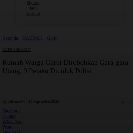
Nyaris
Jadi
Korban
Beranda
DAERAH
Garut
DAERAH
GARUT
Rumah Warga Garut Dirobohkan Gara-gara
Utang, 9 Pelaku Diciduk Polisi
By
Bircunews
21 September 2022
0
138
Facebook
Twitter
WhatsApp
Print
Telegram