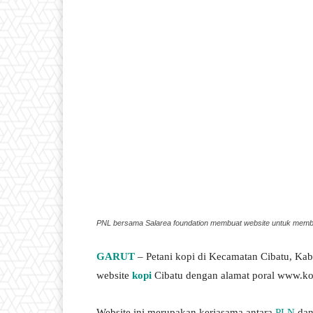
PNL bersama Salarea foundation membuat website untuk memban
GARUT
– Petani kopi di Kecamatan Cibatu, Ka
website
kopi
Cibatu dengan alamat poral www.ko
Website ini merupakan kerjasama antara
PLN
dan 