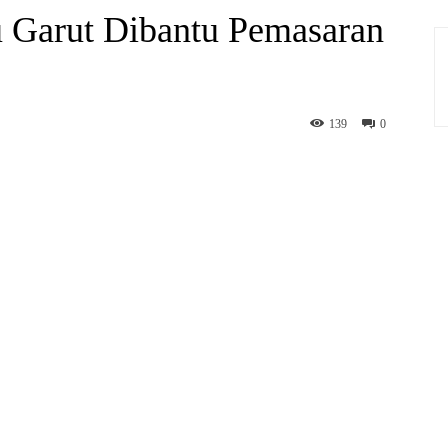
u Garut Dibantu Pemasaran
139
0
hatsApp
Print
Telegram