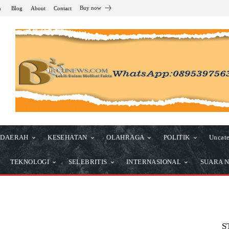
Buy now
n
Blog
About
Contact
DAERAH
KESEHATAN
OLAHRAGA
POLITIK
Uncate
TEKNOLOGI
SELEBRITIS
INTERNASIONAL
SUARA N
S