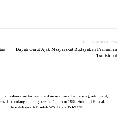
witter
WhatsApp
Print
Telegram
BERITA BERIKUTNYA
tas
Bupati Garut Ajak Masyarakat Budayakan Permainan
Tradisional
 perusahaan media. memberikan informasi berimbang, informatif,
terhadap undang-undang pers no 40 tahun 1999.Hubungi Kontak
gaduan Keredaksian di Kontak WA: 082.295.693.903