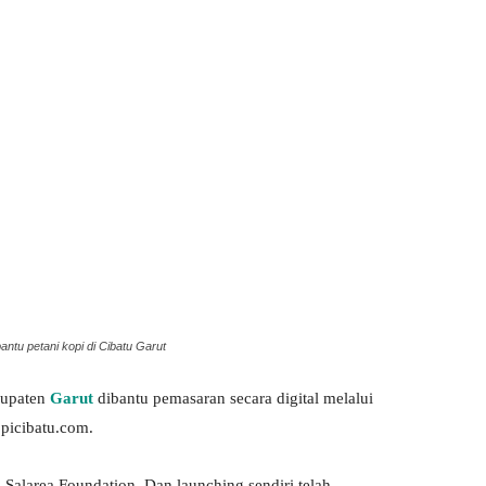
tu petani kopi di Cibatu Garut
bupaten
Garut
dibantu pemasaran secara digital melalui
picibatu.com.
Salarea Foundation. Dan launching sendiri telah