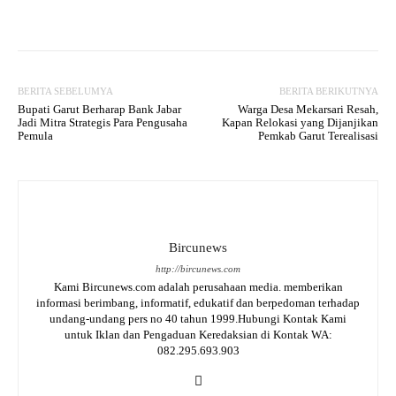
Facebook
Twitter
WhatsApp
P
BERITA SEBELUMYA
BERITA BERIKUTNYA
Bupati Garut Berharap Bank Jabar
Warga Desa Mekarsari Resah,
Jadi Mitra Strategis Para Pengusaha
Kapan Relokasi yang Dijanjikan
Pemula
Pemkab Garut Terealisasi
Bircunews
http://bircunews.com
Kami Bircunews.com adalah perusahaan media. memberikan
informasi berimbang, informatif, edukatif dan berpedoman terhadap
undang-undang pers no 40 tahun 1999.Hubungi Kontak Kami
untuk Iklan dan Pengaduan Keredaksian di Kontak WA:
082.295.693.903