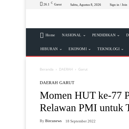
C
26.1
Garut
Sabtu, Agustus 8, 2026
Sign in / Join
Home
NASIONAL
PENDIDIKAN
D
HIBURAN
EKONOMI
TEKNOLOGI
Beranda
DAERAH
Garut
DAERAH
GARUT
Momen HUT ke-77 P
Relawan PMI untuk T
By
Bircunews
18 September 2022