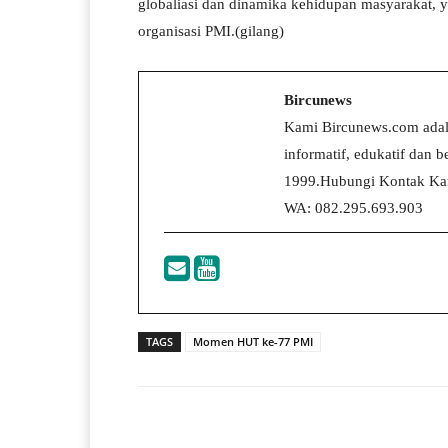
globaliasi dan dinamika kehidupan masyarakat, 
organisasi PMI.(gilang)
Bircunews
Kami Bircunews.com adal
informatif, edukatif dan
1999.Hubungi Kontak Kam
WA: 082.295.693.903
TAGS
Momen HUT ke-77 PMI
Facebook
T
Share