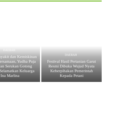
DAERAH
DAERAH
nyakit dan Kemiskinan
ersamaan, Yudha Puja
Festival Hasil Pertanian Garut
an Serukan Gotong
Resmi Dibuka Wujud Nyata
Selamatkan Keluarga
Keberpihakan Pemerintah
Ina Marlina
Kepada Petani