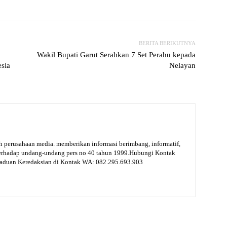
BERITA BERIKUTNYA
Wakil Bupati Garut Serahkan 7 Set Perahu kepada
sia
Nelayan
 perusahaan media. memberikan informasi berimbang, informatif,
terhadap undang-undang pers no 40 tahun 1999.Hubungi Kontak
gaduan Keredaksian di Kontak WA: 082.295.693.903