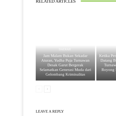
RELATED ARTICLES
DAERAH
Jam Malam Bukan Sekadar
Ketika Pe
Aturan, Yudha Puja Turnawan
Datang B
Desak Garut Bergerak
Turnaw
Selamatkan Generasi Muda dari
Royong 
Gelombang Kriminalitas
LEAVE A REPLY