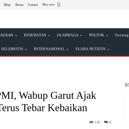
Buy now
Blog
About
Contact
AERAH
KESEHATAN
OLAHRAGA
POLITIK
Uncateg
SELEBRITIS
INTERNASIONAL
SUARA NETIZEN
S
MI, Wabup Garut Ajak
erus Tebar Kebaikan
118
0