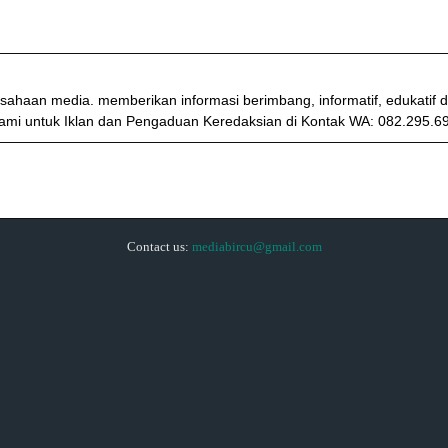
sahaan media. memberikan informasi berimbang, informatif, edukati
ami untuk Iklan dan Pengaduan Keredaksian di Kontak WA: 082.295.6
Contact us:
mediabircu@gmail.com