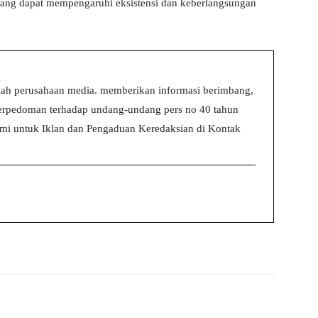
yang dapat mempengaruhi eksistensi dan keberlangsungan
ah perusahaan media. memberikan informasi berimbang,
 berpedoman terhadap undang-undang pers no 40 tahun
i untuk Iklan dan Pengaduan Keredaksian di Kontak
witter
WhatsApp
Print
Telegram