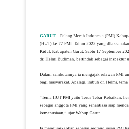
Facebook
Twitter
W
GARUT
– Palang Merah Indonesia (PMI) Kabupa
(HUT) ke-77 PMI Tahun 2022 yang dilaksanakan
Kidul, Kabupaten Garut, Sabtu 17 September 202
dr. Helmi Budiman, bertindak sebagai inspektur u
Dalam sambutannya ia mengajak relawan PMI unt
bagi masyarakat. Apalagi, imbuh dr. Helmi, tema
“Tema HUT PMI yaitu Terus Tebar Kebaikan, he
sebagai anggota PMI yang senantiasa siap menda
kemanusiaan,” ujar Wabup Garut.
Ia mengungkapkan sebagai seorang insan PMI ha