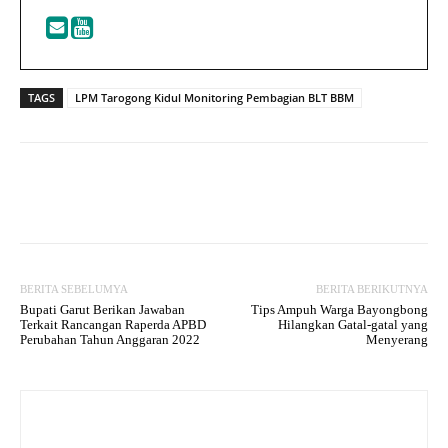
TAGS
LPM Tarogong Kidul Monitoring Pembagian BLT BBM
Facebook
Twitter
WhatsApp
P
BERITA SEBELUMYA
BERITA BERIKUTNYA
Bupati Garut Berikan Jawaban
Tips Ampuh Warga Bayongbong
Terkait Rancangan Raperda APBD
Hilangkan Gatal-gatal yang
Perubahan Tahun Anggaran 2022
Menyerang