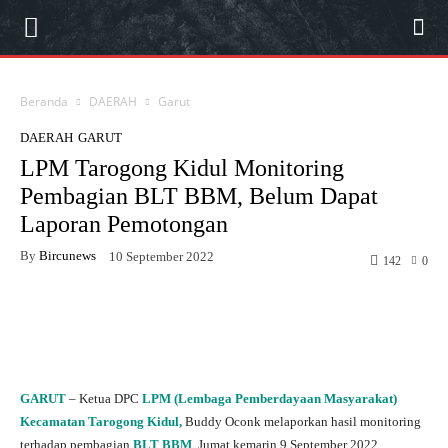
Beranda
DAERAH
Garut
DAERAH
GARUT
LPM Tarogong Kidul Monitoring
Pembagian BLT BBM, Belum Dapat
Laporan Pemotongan
By
Bircunews
10 September 2022
142
0
Facebook
Twitter
WhatsApp
P
GARUT
– Ketua DPC
LPM (Lembaga Pemberdayaan Masyarakat)
Kecamatan Tarogong Kidul,
Buddy Oconk melaporkan hasil monitoring
terhadap pembagian
BLT BBM
, Jumat kemarin 9 September 2022.