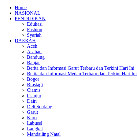
Home
NASIONAL
PENDIDIKAN
Edukasi
Fashion
Syariah
DAERAH
Aceh
Asahan
Bandung
Banjar
Berita dan Informasi Garut Terbaru dan Terkini Hari Ini
Berita dan Informasi Medan Terbaru dan Terkini Hari Ini
Bogor
Brastagi
Ciamis
Cianjur
Dairi
Deli Serdang
Garut
Karo
Labusel
Langkat
Mandailing Natal