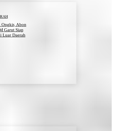
ERAH
s Ongkir, Abon
 Garut Siap
i Luar Daerah