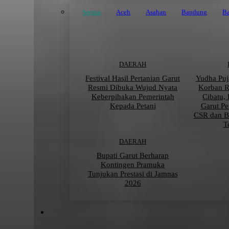
Semua
Aceh
Asahan
Bandung
Ba
DAERAH
Festival Hasil Pertanian Garut
Yudha Puj
Resmi Dibuka Wujud Nyata
Korban 
Keberpihakan Pemerintah
Cibatu,
Kepada Petani
Garut Pe
CSR dan B
T
DAERAH
Bupati Garut Berharap
Kontingen Pramuka
Tunjukan Prestasi di Jamnas
2026