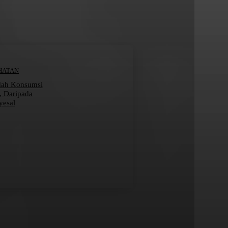
HATAN
dah Konsumsi
r, Daripada
yesal