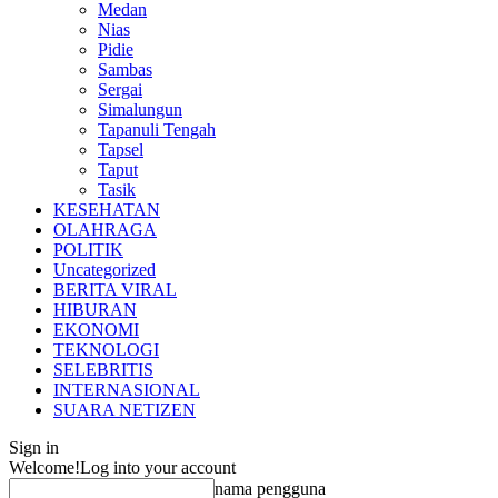
Medan
Nias
Pidie
Sambas
Sergai
Simalungun
Tapanuli Tengah
Tapsel
Taput
Tasik
KESEHATAN
OLAHRAGA
POLITIK
Uncategorized
BERITA VIRAL
HIBURAN
EKONOMI
TEKNOLOGI
SELEBRITIS
INTERNASIONAL
SUARA NETIZEN
Sign in
Welcome!
Log into your account
nama pengguna