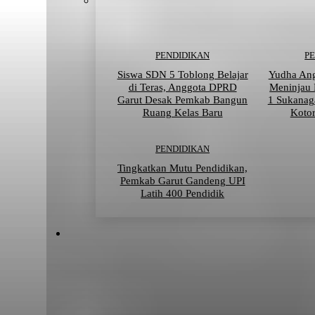
PENDIDIKAN
P
Siswa SDN 5 Toblong Belajar
Yudha An
di Teras, Anggota DPRD
Meninjau
Garut Desak Pemkab Bangun
1 Sukanag
Ruang Kelas Baru
Kotor
PENDIDIKAN
Tingkatkan Mutu Pendidikan,
Pemkab Garut Gandeng UPI
Latih 400 Pendidik