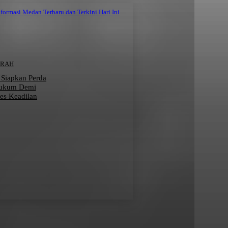
nformasi Medan Terbaru dan Terkini Hari Ini
ERAH
 Siapkan Perda
Hukum Demi
ses Keadilan