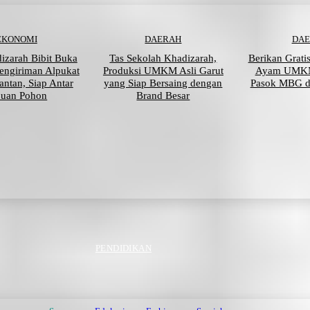
EKONOMI
DAERAH
DA
izarah Bibit Buka
Tas Sekolah Khadizarah,
Berikan Grati
engiriman Alpukat
Produksi UMKM Asli Garut
Ayam UMKM
antan, Siap Antar
yang Siap Bersaing dengan
Pasok MBG d
buan Pohon
Brand Besar
PENDIDIKAN