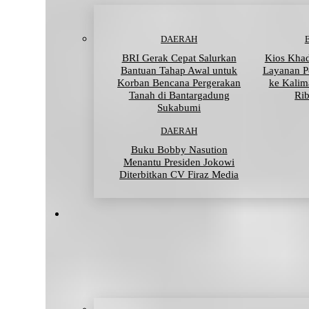
DAERAH
BRI Gerak Cepat Salurkan
Kios Khad
Bantuan Tahap Awal untuk
Layanan P
Korban Bencana Pergerakan
ke Kalim
Tanah di Bantargadung
Ri
Sukabumi
DAERAH
Buku Bobby Nasution
Menantu Presiden Jokowi
Diterbitkan CV Firaz Media