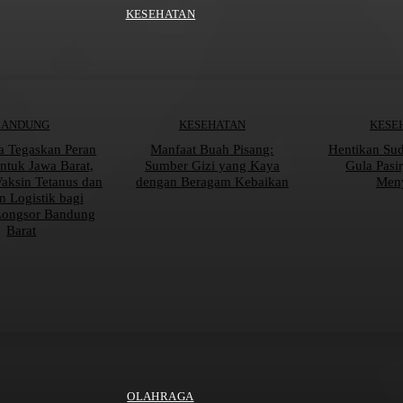
KESEHATAN
BANDUNG
KESEHATAN
KESE
a Tegaskan Peran
Manfaat Buah Pisang:
Hentikan Su
tuk Jawa Barat,
Sumber Gizi yang Kaya
Gula Pasi
Vaksin Tetanus dan
dengan Beragam Kebaikan
Men
n Logistik bagi
Longsor Bandung
Barat
OLAHRAGA