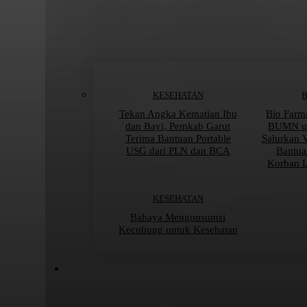
KESEHATAN
Tekan Angka Kematian Ibu
Bio Farm
dan Bayi, Pemkab Garut
BUMN un
Terima Bantuan Portable
Salurkan 
USG dari PLN dan BCA
Bantua
Korban 
KESEHATAN
Bahaya Mengonsumsi
Kecubung untuk Kesehatan