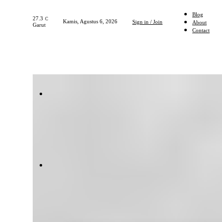
Blog
27.3
C
Kamis, Agustus 6, 2026
Sign in / Join
About
Garut
Contact