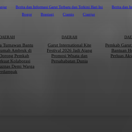
njar
Berita dan Informasi Garut Terbaru dan Terkini Hari Ini
Berita dan I
Bogor
Brastagi
Ciamis
Cianjur
DAERAH
DAERAH
DA
a Turnawan Bantu
Garut International Kite
Pemkab Garut
Rumah Ambruk di
Festival 2026 Jadi Ajang
Bantuan 
 Dorong Pemkab
Promosi Wisata dan
Perluas Ak
rkuat Kolaborasi
Persahabatan Dunia
aznas Demi Warga
erdampak