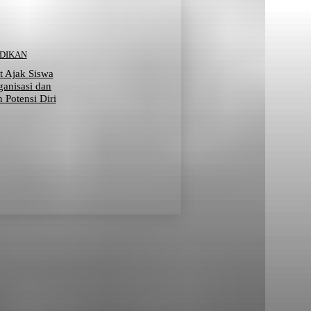
IDIKAN
t Ajak Siswa
ganisasi dan
Potensi Diri