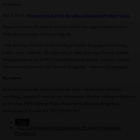
didapatkan.
BACA JUGA:
Paguron Gajah Putih Harapkan Dukungan Pemkab Garut
Dengan demikian diharapkan sekolah-sekolah lain juga ke depannya bisa
berkembang menjadi sekolah penggerak.
“ Ada Beberapa Sekolah di sekolah Negeri Seperti Karangpawitan Kurang
Lebih 1 Atau 2 sekolah. Ada juga yang di Garut Kota Juga Banyak Sekolah
Penggerak kita di sini di POP Untuk Mendorong sekolah -sekolah yang kita
bina ini untuk bisa nanti Jadi Sekolah Penggerak,” tegasnya.(gilang/agus)
Bircunews
Kami Bircunews.com adalah perusahaan media. memberikan informasi
berimbang, informatif, edukatif dan berpedoman terhadap undang-undang pers
no 40 tahun 1999.Hubungi Kontak Kami untuk Iklan dan Pengaduan
Keredaksian di Kontak WA: 082.295.693.903
Tags
IGI Kabupaten Garut Dampingi Program Organisasi
Penggerak