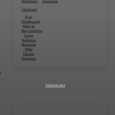
Seimbang
Anggaran
EKONOMI
Kios
Khadizarah
Bibit di
Bayongbong
Garut
Sediakan
Beragam
Bibit
Durian
Premium
TEKNOLOGI