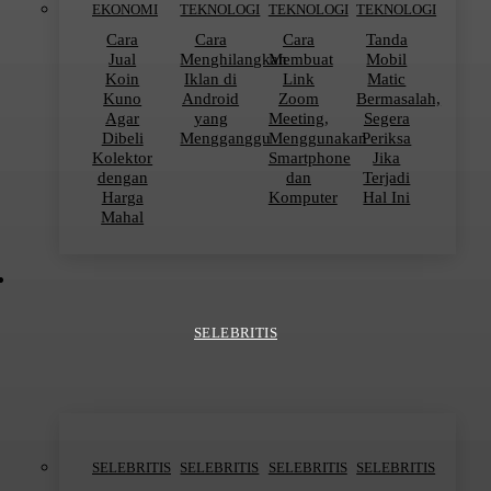
EKONOMI
TEKNOLOGI
TEKNOLOGI
TEKNOLOGI
Cara
Cara
Cara
Tanda
Jual
Menghilangkan
Membuat
Mobil
Koin
Iklan di
Link
Matic
Kuno
Android
Zoom
Bermasalah,
Agar
yang
Meeting,
Segera
Dibeli
Mengganggu
Menggunakan
Periksa
Kolektor
Smartphone
Jika
dengan
dan
Terjadi
Harga
Komputer
Hal Ini
Mahal
SELEBRITIS
SELEBRITIS
SELEBRITIS
SELEBRITIS
SELEBRITIS