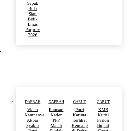
Sepak
Bola
Siap
Bidik
Emas
Porprov
2026
POLITIK
DAERAH
DAERAH
GARUT
GARUT
Video
Ratusan
Putri
KMB
Kampanye
Kader
Karlina
Kritisi
Akbar
PPP
Terlihat
Paslon
Syakur
Malah
Kencang
Bupati
Putri
Pindah
di Debat
Garut