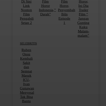
Di Sini
Film
Film
Horor,
Link
Horor
Horor,
Ini Dia
Nonton
Indonesia,”
Penyembah
Trailer
Film
Darah”
Iblis
Film “
Pengabdi
Episode
Jangan
Setan 2
1
Gunting
Kuku
Malam-
malam”
SELEBRITIS
Ruben
Onsu
Kembali
Sakit
dan
Sempat
Masuk
ICU,
Ivan
Gunawan
Menyesal
Tak Bisa
Bantu