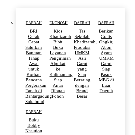
DAERAH
EKONOMI
DAERAH
DAERAH
BRI
Kios
Tas
Berikan
Gerak
Khadizarah
Sekolah
Gratis
Cepat
Bibit
Khadizarah,
Ongkir,
Salurkan
Buka
Produksi
Abon
Bantuan
Layanan
UMKM
Ayam
Tahap
Pengiriman
Asli
UMKM
Awal
Alpukat
Garut
Garut
untuk
ke
yang
Siap
Korban
Kalimantan,
Siap
Pasok
Bencana
Siap
Bersaing
MBG di
Pergerakan
Antar
dengan
Luar
Tanah di
Ribuan
Brand
Daerah
Bantargadung
Pohon
Besar
Sukabumi
DAERAH
Buku
Bobby
Nasution