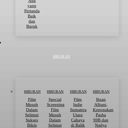
Ada
yang
Pertanda
Baik
dan
Buruk
HIBURAN
HIBURAN
HIBURAN
HIBURAN
HIBURAN
Film
Special
Film
Ihsan
Musuh
Screening
Indie
Albani,
Dalam
Film
Sumatera
Keponakan
Selimut
Musuh
Utara
Pasha
Sukses
Dalam
Cahaya
S9B dan
Bikin
Selimut
di Balik
Nadya