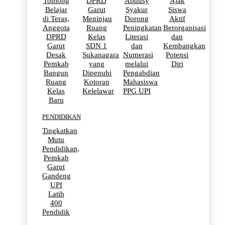
Toblong
DPRD
Abdusy
Ajak
Belajar
Garut
Syakur
Siswa
di Teras,
Meninjau
Dorong
Aktif
Anggota
Ruang
Peningkatan
Berorganisasi
DPRD
Kelas
Literasi
dan
Garut
SDN 1
dan
Kembangkan
Desak
Sukanagara
Numerasi
Potensi
Pemkab
yang
melalui
Diri
Bangun
Dipenuhi
Pengabdian
Ruang
Kotoran
Mahasiswa
Kelas
Kelelawar
PPG UPI
Baru
PENDIDIKAN
Tingkatkan
Mutu
Pendidikan,
Pemkab
Garut
Gandeng
UPI
Latih
400
Pendidik