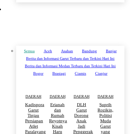
DAERAH
Semua
Aceh
Asahan
Bandung
Banjar
Berita dan Informasi Garut Terbaru dan Terkini Hari Ini
Berita dan Informasi Medan Terbaru dan Terkini Hari Ini
Bogor
Brastagi
Ciamis
Cianjur
DAERAH
DAERAH
DAERAH
DAERAH
Kadispora
Erianah
DLH
Suprih
Garut
dan
Garut
Rozikin,
Tinjau
Rumah
Dorong
Politisi
Persiapan
Reyotnya
Anak
Muda
Atlet
Kisah
Jadi
Garut
Paralayang
Haru
Penggerak
yang