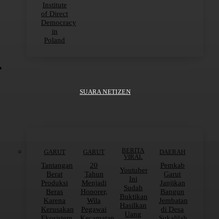
Institute
of Direct
Democracy
in
Poland
SUARA NETIZEN
BERITA
GARUT
GARUT
DAERAH
VIRAL
Tantangan
20
Pemkab
Youtuber
Berat
Tahun
Garut
Ini
Produksi
Menjadi
Janjikan
Sudah
Beras
Honorer,
Bangun
Buktikan
Karena
Wila
Jembatan
Hasilkan
Kerusakan
Pegawai
di Desa
Uang
Ekosistem
Kecamatan
Sukalilah