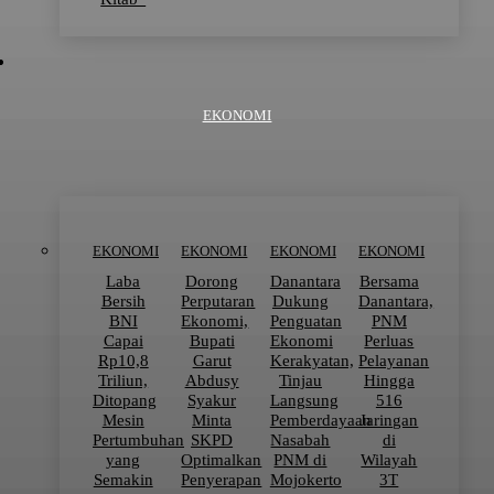
EKONOMI
EKONOMI
EKONOMI
EKONOMI
EKONOMI
Laba
Dorong
Danantara
Bersama
Bersih
Perputaran
Dukung
Danantara,
BNI
Ekonomi,
Penguatan
PNM
Capai
Bupati
Ekonomi
Perluas
Rp10,8
Garut
Kerakyatan,
Pelayanan
Triliun,
Abdusy
Tinjau
Hingga
Ditopang
Syakur
Langsung
516
Mesin
Minta
Pemberdayaan
Jaringan
Pertumbuhan
SKPD
Nasabah
di
yang
Optimalkan
PNM di
Wilayah
Semakin
Penyerapan
Mojokerto
3T