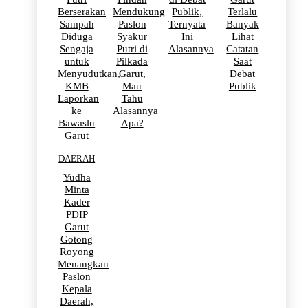
Berserakan
Mendukung
Publik,
Terlalu
Sampah
Paslon
Ternyata
Banyak
Diduga
Syakur
Ini
Lihat
Sengaja
Putri di
Alasannya
Catatan
untuk
Pilkada
Saat
Menyudutkan,
Garut,
Debat
KMB
Mau
Publik
Laporkan
Tahu
ke
Alasannya
Bawaslu
Apa?
Garut
DAERAH
Yudha
Minta
Kader
PDIP
Garut
Gotong
Royong
Menangkan
Paslon
Kepala
Daerah,