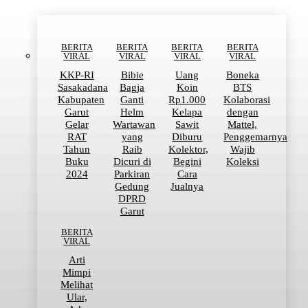
BERITA
BERITA
BERITA
BERITA
VIRAL
VIRAL
VIRAL
VIRAL
KKP-RI
Bibie
Uang
Boneka
Sasakadana
Bagja
Koin
BTS
Kabupaten
Ganti
Rp1.000
Kolaborasi
Garut
Helm
Kelapa
dengan
Gelar
Wartawan
Sawit
Mattel,
RAT
yang
Diburu
Penggemarnya
Tahun
Raib
Kolektor,
Wajib
Buku
Dicuri di
Begini
Koleksi
2024
Parkiran
Cara
Gedung
Jualnya
DPRD
Garut
BERITA
VIRAL
Arti
Mimpi
Melihat
Ular,