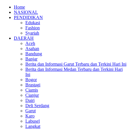
Home
NASIONAL
PENDIDIKAN
Edukasi
Fashion
Syariah
DAERAH
Aceh
Asahan
Bandung
Banjar
Berita dan Informasi Garut Terbaru dan Terkini Hari Ini
Berita dan Informasi Medan Terbaru dan Terkini Hari
Ini
Bogor
Brastagi
Ciamis
Cianjur
Dairi
Deli Serdang
Garut
Karo
Labusel
Langkat