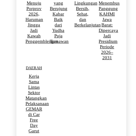
Menuju
yang
Lingkungan
Menembus
Porprov
Berujung
Bersih,
Panggung
2026,
Kabar
Sehat,
KAHMI
Haruman
Baik
dan
Jawa
Jingga
dari
Berkelanjutan
Barat:
Jadi
Yudha
Dipercaya
Kawah
Puja
Jadi
Penggemblengan
Turnawan
Presidium
Periode
2026–
2031
DAERAH
Kerja
Sama
Lintas
Sektor
Matangkan
Pelaksanaan
GEMAR
di Car
Free
Day
Garut