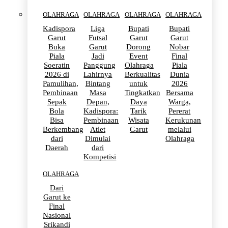
OLAHRAGA
OLAHRAGA
OLAHRAGA
OLAHRAGA
Kadispora
Liga
Bupati
Bupati
Garut
Futsal
Garut
Garut
Buka
Garut
Dorong
Nobar
Piala
Jadi
Event
Final
Soeratin
Panggung
Olahraga
Piala
2026 di
Lahirnya
Berkualitas
Dunia
Pamulihan,
Bintang
untuk
2026
Pembinaan
Masa
Tingkatkan
Bersama
Sepak
Depan,
Daya
Warga,
Bola
Kadispora:
Tarik
Pererat
Bisa
Pembinaan
Wisata
Kerukunan
Berkembang
Atlet
Garut
melalui
dari
Dimulai
Olahraga
Daerah
dari
Kompetisi
OLAHRAGA
Dari
Garut ke
Final
Nasional
Srikandi