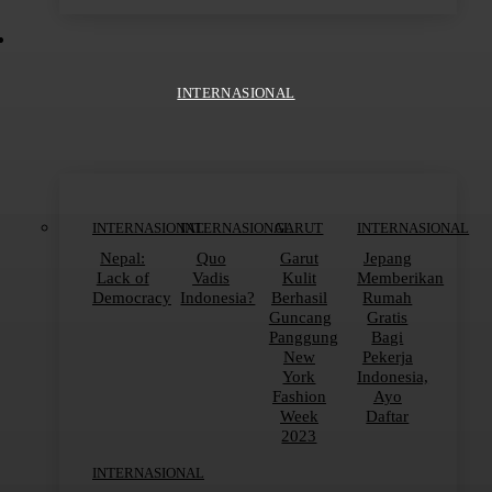
INTERNASIONAL
INTERNASIONAL
INTERNASIONAL
GARUT
INTERNASIONAL
Nepal:
Quo
Garut
Jepang
Lack of
Vadis
Kulit
Memberikan
Democracy
Indonesia?
Berhasil
Rumah
Guncang
Gratis
Panggung
Bagi
New
Pekerja
York
Indonesia,
Fashion
Ayo
Week
Daftar
2023
INTERNASIONAL