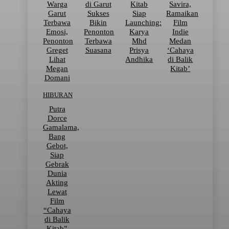
Warga
di Garut
Kitab
Savira,
Garut
Sukses
Siap
Ramaikan
Terbawa
Bikin
Launching:
Film
Emosi,
Penonton
Karya
Indie
Penonton
Terbawa
Mhd
Medan
Greget
Suasana
Prisya
‘Cahaya
Lihat
Andhika
di Balik
Megan
Kitab’
Domani
HIBURAN
Putra
Dorce
Gamalama,
Bang
Gebot,
Siap
Gebrak
Dunia
Akting
Lewat
Film
“Cahaya
di Balik
Kitab”