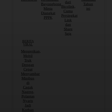
dari
Bayongbong
Tahun
Bicolink,
Minta
ini
Cuma
Diangkat
Persingkat
PPPK
Link
dan
Share
Saja
BERITA
VIRAL
Mengerikan,
Mobil
Truk
Dengan
Cepat
Menyambar
Minibus
di
Cagak
Nagreg,
Polantas
Nyaris
Jadi
Korban