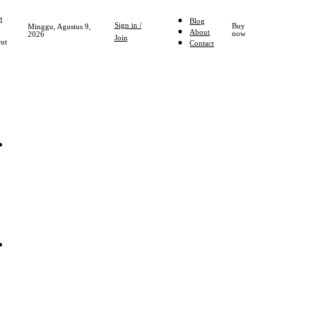
1
Blog
Sign in /
Buy
Minggu, Agustus 9,
About
now
2026
Join
ut
Contact
Home
NASIONAL