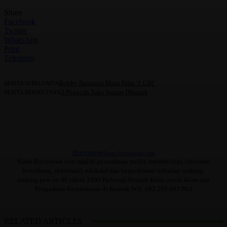
Share
Facebook
Twitter
WhatsApp
Print
Telegram
Bobby Nasution Main Film ‘1 CM’
BERITA SEBELUMYA
3 Pengcab Tako Sumut Dilantik
BERITA BERIKUTNYA
Bircunews
http://bircunews.com
Kami Bircunews.com adalah perusahaan media. memberikan informasi
berimbang, informatif, edukatif dan berpedoman terhadap undang-
undang pers no 40 tahun 1999.Hubungi Kontak Kami untuk Iklan dan
Pengaduan Keredaksian di Kontak WA: 082.295.693.903
RELATED ARTICLES