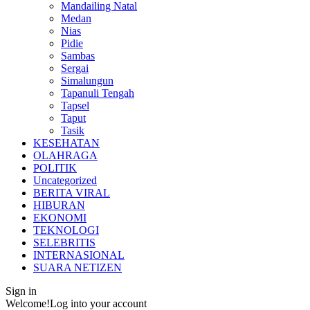
Mandailing Natal
Medan
Nias
Pidie
Sambas
Sergai
Simalungun
Tapanuli Tengah
Tapsel
Taput
Tasik
KESEHATAN
OLAHRAGA
POLITIK
Uncategorized
BERITA VIRAL
HIBURAN
EKONOMI
TEKNOLOGI
SELEBRITIS
INTERNASIONAL
SUARA NETIZEN
Sign in
Welcome!
Log into your account