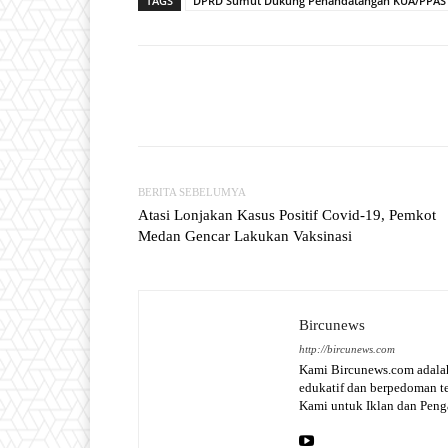
TAGS
DPRD Sumut Dukung Penandatangan KUA/PPAS 
Facebook
T
Share
BERITA SEBELUMYA
Atasi Lonjakan Kasus Positif Covid-19, Pemkot
Medan Gencar Lakukan Vaksinasi
Bircunews
http://bircunews.com
Kami Bircunews.com adalah
edukatif dan berpedoman 
Kami untuk Iklan dan Pen