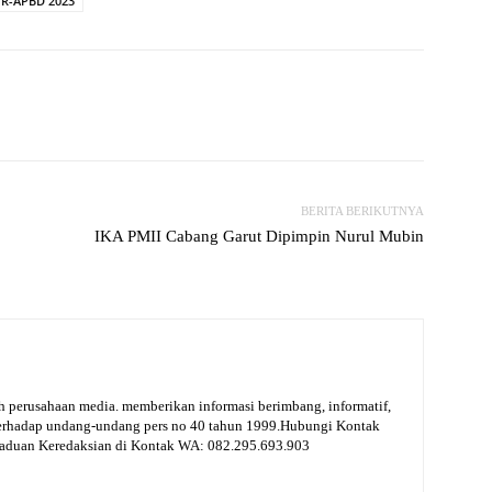
R-APBD 2023
witter
WhatsApp
Print
Telegram
BERITA BERIKUTNYA
IKA PMII Cabang Garut Dipimpin Nurul Mubin
 perusahaan media. memberikan informasi berimbang, informatif,
terhadap undang-undang pers no 40 tahun 1999.Hubungi Kontak
gaduan Keredaksian di Kontak WA: 082.295.693.903