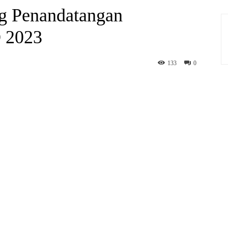
 Penandatangan
 2023
133
0
hatsApp
Print
Telegram