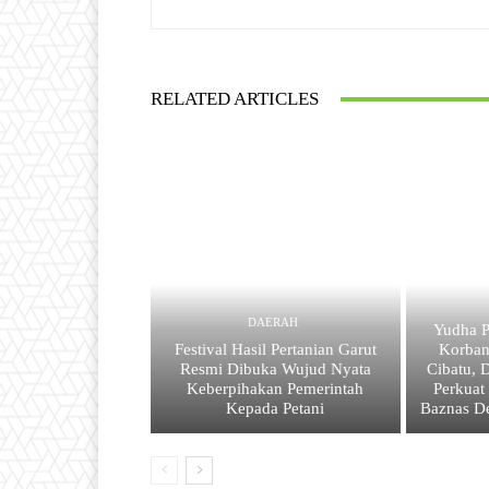
RELATED ARTICLES
DAERAH
Yudha P
Festival Hasil Pertanian Garut
Korba
Resmi Dibuka Wujud Nyata
Cibatu, 
Keberpihakan Pemerintah
Perkuat
Kepada Petani
Baznas D