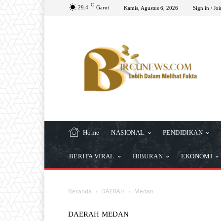
C
29.4
Garut
Kamis, Agustus 6, 2026
Sign in / Joi
Home
NASIONAL
PENDIDIKAN
BERITA VIRAL
HIBURAN
EKONOMI
Beranda
DAERAH
Medan
DAERAH
MEDAN