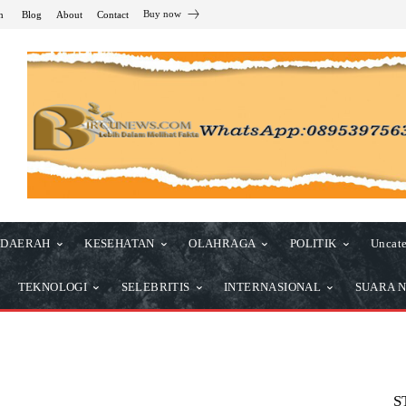
Buy now
n
Blog
About
Contact
DAERAH
KESEHATAN
OLAHRAGA
POLITIK
Uncate
TEKNOLOGI
SELEBRITIS
INTERNASIONAL
SUARA N
S