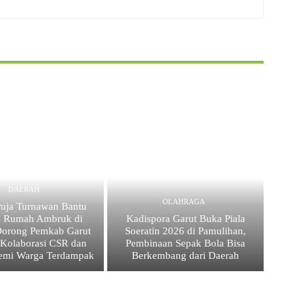
DAERAH
OLAHRAGA
uja Turnawan Bantu
n Rumah Ambruk di
Kadispora Garut Buka Piala
Dorong Pemkab Garut
Soeratin 2026 di Pamulihan,
 Kolaborasi CSR dan
Pembinaan Sepak Bola Bisa
emi Warga Terdampak
Berkembang dari Daerah