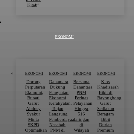
Kitab”
EKONOMI
EKONOMI
EKONOMI
EKONOMI
EKONOMI
Dorong
Danantara
Bersama
Kios
Perputaran
Dukung
Danantara,
Khadizarah
Ekonomi,
Penguatan
PNM
Bibit di
Bupati
Ekonomi
Perluas
Bayongbong
Garut
Kerakyatan,
Pelayanan
Garut
Abdusy
Tinjau
Hingga
Sediakan
Syakur
Langsung
516
Beragam
Minta
Pemberdayaan
Jaringan
Bibit
SKPD
Nasabah
di
Durian
Optimalkan
PNM di
Wilayah
Premium