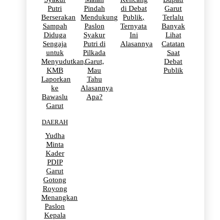
Putri
Pindah
di Debat
Garut
Berserakan
Mendukung
Publik,
Terlalu
Sampah
Paslon
Ternyata
Banyak
Diduga
Syakur
Ini
Lihat
Sengaja
Putri di
Alasannya
Catatan
untuk
Pilkada
Saat
Menyudutkan,
Garut,
Debat
KMB
Mau
Publik
Laporkan
Tahu
ke
Alasannya
Bawaslu
Apa?
Garut
DAERAH
Yudha
Minta
Kader
PDIP
Garut
Gotong
Royong
Menangkan
Paslon
Kepala