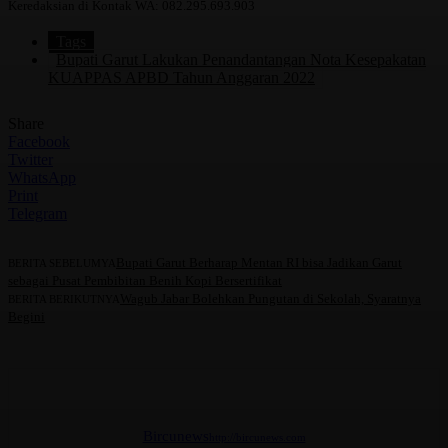
Keredaksian di Kontak WA: 082.295.693.903
Tags
Bupati Garut Lakukan Penandantangan Nota Kesepakatan
KUAPPAS APBD Tahun Anggaran 2022
Share
Facebook
Twitter
WhatsApp
Print
Telegram
Bupati Garut Berharap Mentan RI bisa Jadikan Garut
BERITA SEBELUMYA
sebagai Pusat Pembibitan Benih Kopi Bersertifikat
Wagub Jabar Bolehkan Pungutan di Sekolah, Syaratnya
BERITA BERIKUTNYA
Begini
Bircunews
http://bircunews.com