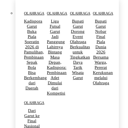
OLAHRAGA
OLAHRAGA
OLAHRAGA
OLAHRAGA
Kadispora
Liga
Bupati
Bupati
Garut
Futsal
Garut
Garut
Buka
Garut
Dorong
Nobar
Piala
Jadi
Event
Final
Soeratin
Panggung
Olahraga
Piala
2026 di
Lahirnya
Berkualitas
Dunia
Pamulihan,
Bintang
untuk
2026
Pembinaan
Masa
Tingkatkan
Bersama
Sepak
Depan,
Daya
Warga,
Bola
Kadispora:
Tarik
Pererat
Bisa
Pembinaan
Wisata
Kerukunan
Berkembang
Atlet
Garut
melalui
dari
Dimulai
Olahraga
Daerah
dari
Kompetisi
OLAHRAGA
Dari
Garut ke
Final
Nasional