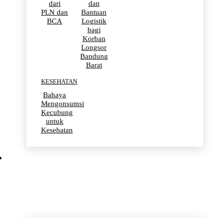
dari
dan
PLN dan
Bantuan
BCA
Logistik
bagi
Korban
Longsor
Bandung
Barat
KESEHATAN
Bahaya
Mengonsumsi
Kecubung
untuk
Kesehatan
OLAHRAGA