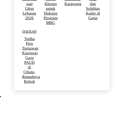
saat
Khusus
Karawang
dan
Libur
untuk
Soliditas
Lebaran
Dukung
Kader di
2026
Program
Garut
MBG
DAERAH
Yudha
Puja
Turnawan
Kunjungi
Guru
PAUD
di
Cibatu,
Rumahnya
Roboh
BERITA VIRAL