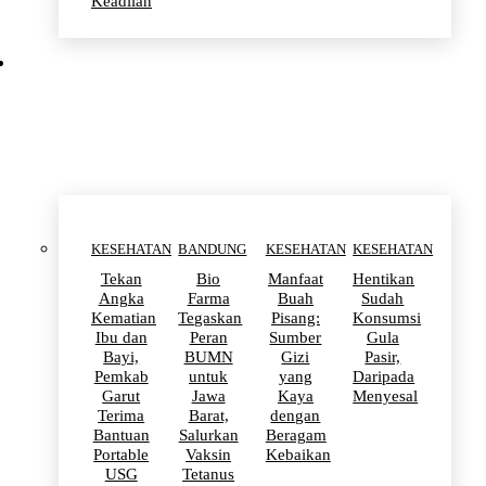
Keadilan
KESEHATAN
KESEHATAN
BANDUNG
KESEHATAN
KESEHATAN
Tekan
Bio
Manfaat
Hentikan
Angka
Farma
Buah
Sudah
Kematian
Tegaskan
Pisang:
Konsumsi
Ibu dan
Peran
Sumber
Gula
Bayi,
BUMN
Gizi
Pasir,
Pemkab
untuk
yang
Daripada
Garut
Jawa
Kaya
Menyesal
Terima
Barat,
dengan
Bantuan
Salurkan
Beragam
Portable
Vaksin
Kebaikan
USG
Tetanus