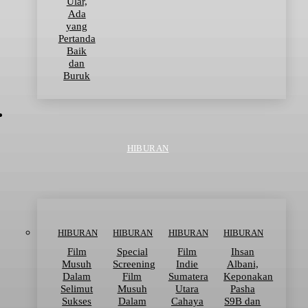
Ular,
Ada
yang
Pertanda
Baik
dan
Buruk
HIBURAN
HIBURAN
HIBURAN
HIBURAN
HIBURAN
Film
Special
Film
Ihsan
Musuh
Screening
Indie
Albani,
Dalam
Film
Sumatera
Keponakan
Selimut
Musuh
Utara
Pasha
Sukses
Dalam
Cahaya
S9B dan