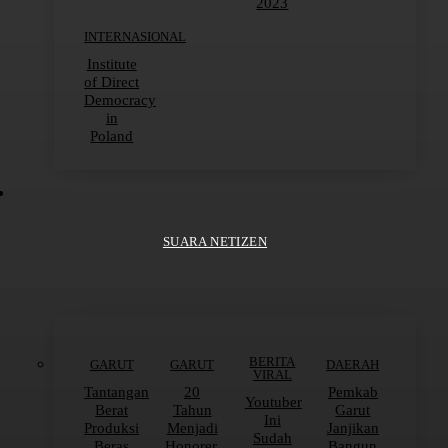
2023
INTERNASIONAL
Institute
of Direct
Democracy
in
Poland
SUARA NETIZEN
BERITA
GARUT
GARUT
DAERAH
VIRAL
Tantangan
20
Pemkab
Youtuber
Berat
Tahun
Garut
Ini
Produksi
Menjadi
Janjikan
Sudah
Beras
Honorer,
Bangun