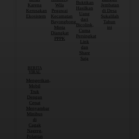
Buktikan
Karena
Wila
Jembatan
Hasilkan
Kerusakan
Pegawai
di Desa
Uang
Ekosistem
Kecamatan
Sukalilah
dari
Bayongbong
Tahun
Bicolink,
Minta
ini
Cuma
Diangkat
Persingkat
PPPK
Link
dan
Share
Saja
BERITA
VIRAL
Mengerikan,
Mobil
Truk
Dengan
Cepat
Menyambar
Minibus
di
Cagak
Nagreg,
Polantas