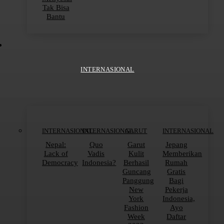
Tak Bisa
Bantu
INTERNASIONAL
INTERNASIONAL
INTERNASIONAL
GARUT
INTERNASIONAL
Nepal:
Quo
Garut
Jepang
Lack of
Vadis
Kulit
Memberikan
Democracy
Indonesia?
Berhasil
Rumah
Guncang
Gratis
Panggung
Bagi
New
Pekerja
York
Indonesia,
Fashion
Ayo
Week
Daftar