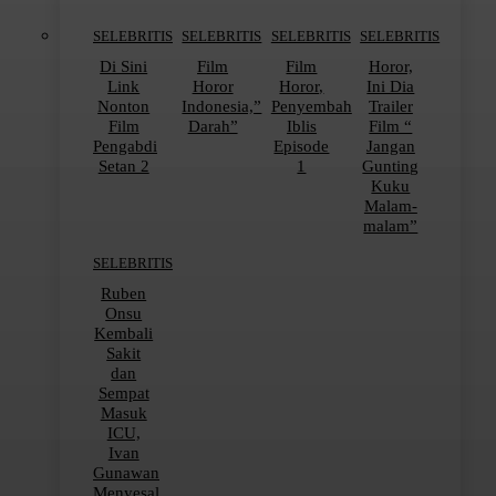
SELEBRITIS
SELEBRITIS
SELEBRITIS
SELEBRITIS
Di Sini
Film
Film
Horor,
Link
Horor
Horor,
Ini Dia
Nonton
Indonesia,”
Penyembah
Trailer
Film
Darah”
Iblis
Film “
Pengabdi
Episode
Jangan
Setan 2
1
Gunting
Kuku
Malam-
malam”
SELEBRITIS
Ruben
Onsu
Kembali
Sakit
dan
Sempat
Masuk
ICU,
Ivan
Gunawan
Menyesal