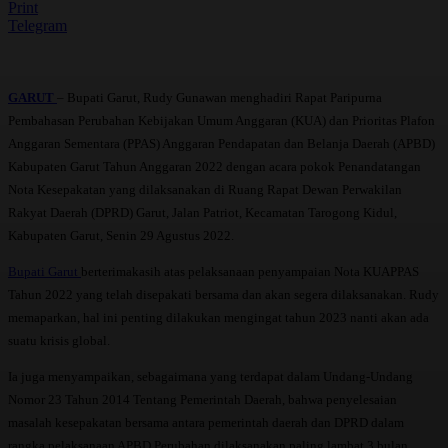
Print
Telegram
GARUT
– Bupati Garut, Rudy Gunawan menghadiri Rapat Paripurna
Pembahasan Perubahan Kebijakan Umum Anggaran (KUA) dan Prioritas Plafon
Anggaran Sementara (PPAS) Anggaran Pendapatan dan Belanja Daerah (APBD)
Kabupaten Garut Tahun Anggaran 2022 dengan acara pokok Penandatangan
Nota Kesepakatan yang dilaksanakan di Ruang Rapat Dewan Perwakilan
Rakyat Daerah (DPRD) Garut, Jalan Patriot, Kecamatan Tarogong Kidul,
Kabupaten Garut, Senin 29 Agustus 2022.
Bupati Garut
berterimakasih atas pelaksanaan penyampaian Nota KUAPPAS
Tahun 2022 yang telah disepakati bersama dan akan segera dilaksanakan. Rudy
memaparkan, hal ini penting dilakukan mengingat tahun 2023 nanti akan ada
suatu krisis global.
Ia juga menyampaikan, sebagaimana yang terdapat dalam Undang-Undang
Nomor 23 Tahun 2014 Tentang Pemerintah Daerah, bahwa penyelesaian
masalah kesepakatan bersama antara pemerintah daerah dan DPRD dalam
rangka pelaksanaan APBD Perubahan dilaksanakan paling lambat 3 bulan