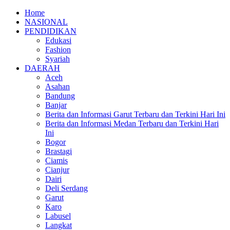
Home
NASIONAL
PENDIDIKAN
Edukasi
Fashion
Syariah
DAERAH
Aceh
Asahan
Bandung
Banjar
Berita dan Informasi Garut Terbaru dan Terkini Hari Ini
Berita dan Informasi Medan Terbaru dan Terkini Hari
Ini
Bogor
Brastagi
Ciamis
Cianjur
Dairi
Deli Serdang
Garut
Karo
Labusel
Langkat