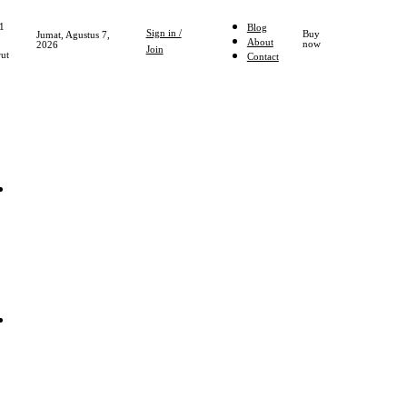
1
Blog
Sign in /
Buy
Jumat, Agustus 7,
About
now
2026
Join
ut
Contact
Home
NASIONAL