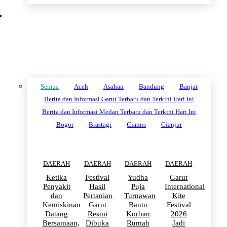
DAERAH
Semua
Aceh
Asahan
Bandung
Banjar
Berita dan Informasi Garut Terbaru dan Terkini Hari Ini
Berita dan Informasi Medan Terbaru dan Terkini Hari Ini
Bogor
Brastagi
Ciamis
Cianjur
DAERAH
DAERAH
DAERAH
DAERAH
Ketika
Festival
Yudha
Garut
Penyakit
Hasil
Puja
International
dan
Pertanian
Turnawan
Kite
Kemiskinan
Garut
Bantu
Festival
Datang
Resmi
Korban
2026
Bersamaan,
Dibuka
Rumah
Jadi