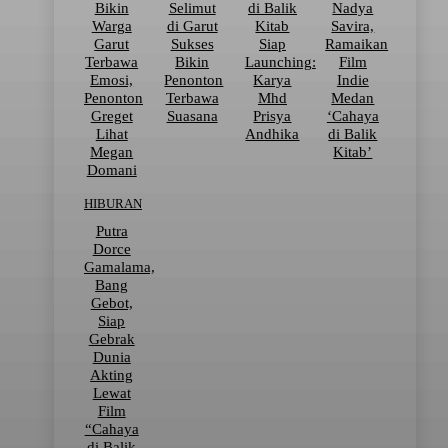
Bikin
Selimut
di Balik
Nadya
Warga
di Garut
Kitab
Savira,
Garut
Sukses
Siap
Ramaikan
Terbawa
Bikin
Launching:
Film
Emosi,
Penonton
Karya
Indie
Penonton
Terbawa
Mhd
Medan
Greget
Suasana
Prisya
‘Cahaya
Lihat
Andhika
di Balik
Megan
Kitab’
Domani
HIBURAN
Putra
Dorce
Gamalama,
Bang
Gebot,
Siap
Gebrak
Dunia
Akting
Lewat
Film
“Cahaya
di Balik