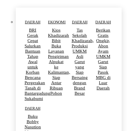
DAERAH
EKONOMI
DAERAH
DAERAH
BRI
Kios
Tas
Berikan
Gerak
Khadizarah
Sekolah
Gratis
Cepat
Bibit
Khadizarah,
Ongkir,
Salurkan
Buka
Produksi
Abon
Bantuan
Layanan
UMKM
Ayam
Tahap
Pengiriman
Asli
UMKM
Awal
Alpukat
Garut
Garut
untuk
ke
yang
Siap
Korban
Kalimantan,
Siap
Pasok
Bencana
Siap
Bersaing
MBG di
Pergerakan
Antar
dengan
Luar
Tanah di
Ribuan
Brand
Daerah
Bantargadung
Pohon
Besar
Sukabumi
DAERAH
Buku
Bobby
Nasution