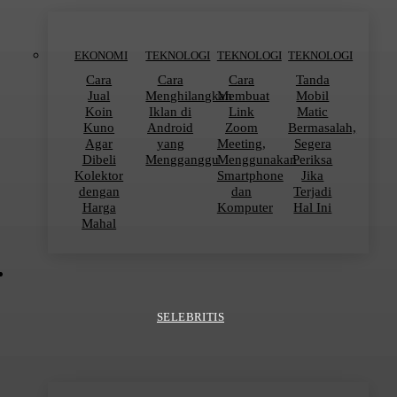
EKONOMI
TEKNOLOGI
TEKNOLOGI
TEKNOLOGI
Cara
Cara
Cara
Tanda
Jual
Menghilangkan
Membuat
Mobil
Koin
Iklan di
Link
Matic
Kuno
Android
Zoom
Bermasalah,
Agar
yang
Meeting,
Segera
Dibeli
Mengganggu
Menggunakan
Periksa
Kolektor
Smartphone
Jika
dengan
dan
Terjadi
Harga
Komputer
Hal Ini
Mahal
SELEBRITIS