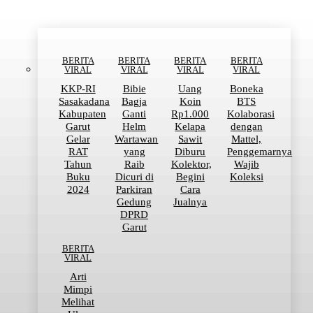
BERITA
BERITA
BERITA
BERITA
VIRAL
VIRAL
VIRAL
VIRAL
KKP-RI
Bibie
Uang
Boneka
Sasakadana
Bagja
Koin
BTS
Kabupaten
Ganti
Rp1.000
Kolaborasi
Garut
Helm
Kelapa
dengan
Gelar
Wartawan
Sawit
Mattel,
RAT
yang
Diburu
Penggemarnya
Tahun
Raib
Kolektor,
Wajib
Buku
Dicuri di
Begini
Koleksi
2024
Parkiran
Cara
Gedung
Jualnya
DPRD
Garut
BERITA
VIRAL
Arti
Mimpi
Melihat