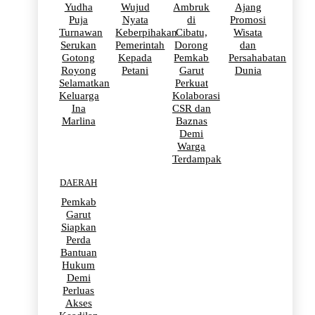
Yudha
Wujud
Ambruk
Ajang
Puja
Nyata
di
Promosi
Turnawan
Keberpihakan
Cibatu,
Wisata
Serukan
Pemerintah
Dorong
dan
Gotong
Kepada
Pemkab
Persahabatan
Royong
Petani
Garut
Dunia
Selamatkan
Perkuat
Keluarga
Kolaborasi
Ina
CSR dan
Marlina
Baznas
Demi
Warga
Terdampak
DAERAH
Pemkab
Garut
Siapkan
Perda
Bantuan
Hukum
Demi
Perluas
Akses