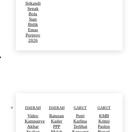
Srikandi
Sepak
Bola
Siap
Bidik
Emas
Porprov
2026
POLITIK
DAERAH
DAERAH
GARUT
GARUT
Video
Ratusan
Putri
KMB
Kampanye
Kader
Karlina
Kritisi
Akbar
PPP
Terlihat
Paslon
Syakur
Malah
Kencang
Bupati