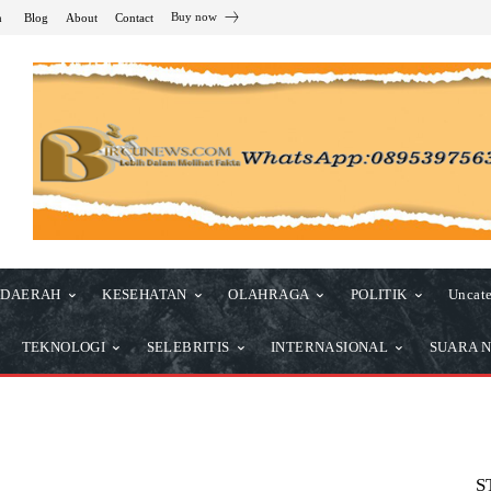
Buy now
n
Blog
About
Contact
DAERAH
KESEHATAN
OLAHRAGA
POLITIK
Uncate
TEKNOLOGI
SELEBRITIS
INTERNASIONAL
SUARA N
S