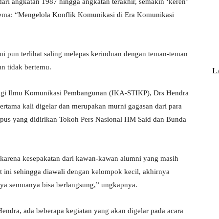
dari angkatan 1987 hingga angkatan terakhir, semakin ‘keren’
tema: “Mengelola Konflik Komunikasi di Era Komunikasi
ni pun terlihat saling melepas kerinduan dengan teman-teman
n tidak bertemu.
L
nggi Ilmu Komunikasi Pembangunan (IKA-STIKP), Drs Hendra
pertama kali digelar dan merupakan murni gagasan dari para
mpus yang didirikan Tokoh Pers Nasional HM Said dan Bunda
na karena kesepakatan dari kawan-kawan alumni yang masih
ini sehingga diawali dengan kelompok kecil, akhirnya
nya semuanya bisa berlangsung,” ungkapnya.
endra, ada beberapa kegiatan yang akan digelar pada acara