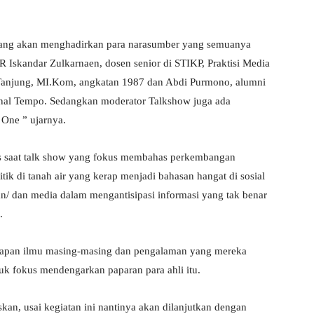
w yang akan menghadirkan para narasumber yang semuanya
 Iskandar Zulkarnaen, dosen senior di STIKP, Praktisi Media
m Tanjung, MI.Kom, angkatan 1987 dan Abdi Purmono, alumni
onal Tempo. Sedangkan moderator Talkshow juga ada
 One ” ujarnya.
is saat talk show yang fokus membahas perkembangan
olitik di tanah air yang kerap menjadi bahasan hangat di sosial
/ dan media dalam mengantisipasi informasi yang tak benar
.
erapan ilmu masing-masing dan pengalaman yang mereka
uk fokus mendengarkan paparan para ahli itu.
kan, usai kegiatan ini nantinya akan dilanjutkan dengan