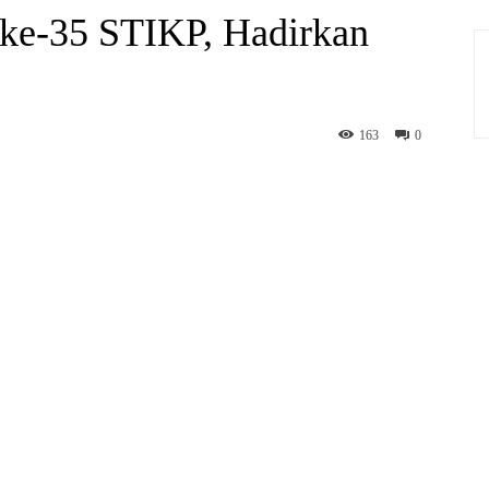
ke-35 STIKP, Hadirkan
163
0
hatsApp
Print
Telegram