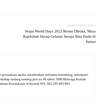
witter
WhatsApp
Print
Telegram
BERITA BERIKUTNYA
Vespa World Days 2022 Resmi Dibuka, Musa
Rajekshah Harap Gelaran Serupa Bisa Hadir di
Sumut
 perusahaan media. memberikan informasi berimbang, informatif,
terhadap undang-undang pers no 40 tahun 1999.Hubungi Kontak
gaduan Keredaksian di Kontak WA: 082.295.693.903