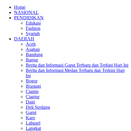
Home
NASIONAL
PENDIDIKAN
Edukasi
Fashion
Syariah
DAERAH
Aceh
Asahan
Bandung
Banjar
Berita dan Informasi Garut Terbaru dan Terkini Hari Ini
Berita dan Informasi Medan Terbaru dan Terkini Hari
Ini
Bogor
Brastagi
Ciamis
Cianjur
Dairi
Deli Serdang
Garut
Karo
Labusel
Langkat