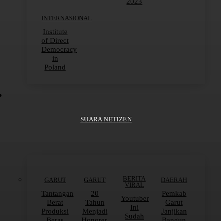
2023
INTERNASIONAL
Institute
of Direct
Democracy
in
Poland
SUARA NETIZEN
BERITA
GARUT
GARUT
DAERAH
VIRAL
Tantangan
20
Pemkab
Youtuber
Berat
Tahun
Garut
Ini
Produksi
Menjadi
Janjikan
Sudah
Beras
Honorer,
Bangun