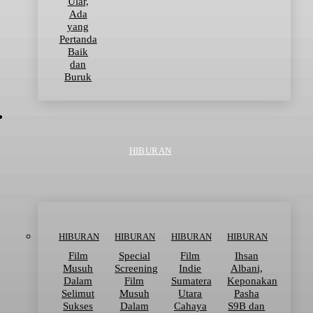
Ular,
Ada
yang
Pertanda
Baik
dan
Buruk
HIBURAN
HIBURAN
HIBURAN
HIBURAN
HIBURAN
Film
Special
Film
Ihsan
Musuh
Screening
Indie
Albani,
Dalam
Film
Sumatera
Keponakan
Selimut
Musuh
Utara
Pasha
Sukses
Dalam
Cahaya
S9B dan