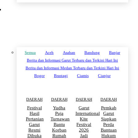
DAERAH
Semua
Aceh
Asahan
Bandung
Banjar
Berita dan Informasi Garut Terbaru dan Terkini Hari Ini
Berita dan Informasi Medan Terbaru dan Terkini Hari Ini
Bogor
Brastagi
Ciamis
Cianjur
DAERAH
DAERAH
DAERAH
DAERAH
Festival
Yudha
Garut
Pemkab
Hasil
Puja
International
Garut
Pertanian
Turnawan
Kite
Siapkan
Garut
Bantu
Festival
Perda
Resmi
Korban
2026
Bantuan
Dibuka
Rumah
Jadi
Hukum