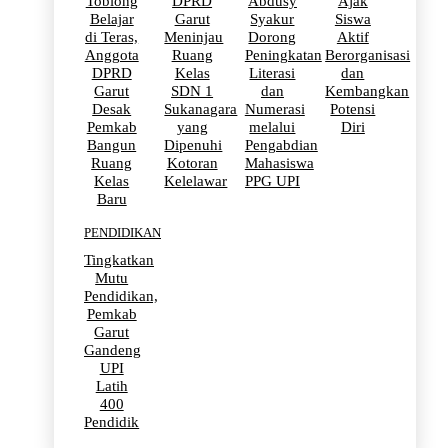
Toblong
DPRD
Abdusy
Ajak
Belajar
Garut
Syakur
Siswa
di Teras,
Meninjau
Dorong
Aktif
Anggota
Ruang
Peningkatan
Berorganisasi
DPRD
Kelas
Literasi
dan
Garut
SDN 1
dan
Kembangkan
Desak
Sukanagara
Numerasi
Potensi
Pemkab
yang
melalui
Diri
Bangun
Dipenuhi
Pengabdian
Ruang
Kotoran
Mahasiswa
Kelas
Kelelawar
PPG UPI
Baru
PENDIDIKAN
Tingkatkan
Mutu
Pendidikan,
Pemkab
Garut
Gandeng
UPI
Latih
400
Pendidik