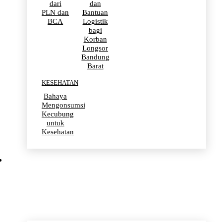
dari
dan
PLN dan
Bantuan
BCA
Logistik
bagi
Korban
Longsor
Bandung
Barat
KESEHATAN
Bahaya
Mengonsumsi
Kecubung
untuk
Kesehatan
OLAHRAGA