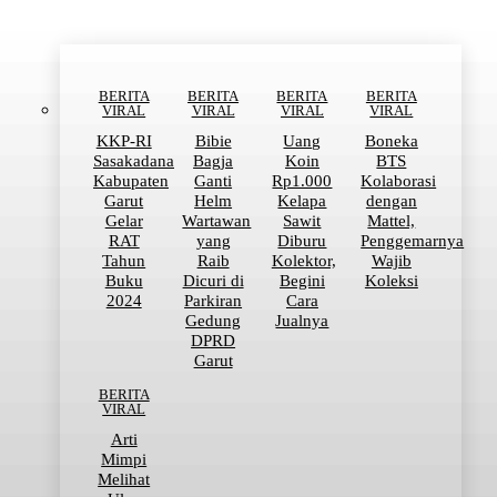
BERITA
BERITA
BERITA
BERITA
VIRAL
VIRAL
VIRAL
VIRAL
KKP-RI
Bibie
Uang
Boneka
Sasakadana
Bagja
Koin
BTS
Kabupaten
Ganti
Rp1.000
Kolaborasi
Garut
Helm
Kelapa
dengan
Gelar
Wartawan
Sawit
Mattel,
RAT
yang
Diburu
Penggemarnya
Tahun
Raib
Kolektor,
Wajib
Buku
Dicuri di
Begini
Koleksi
2024
Parkiran
Cara
Gedung
Jualnya
DPRD
Garut
BERITA
VIRAL
Arti
Mimpi
Melihat