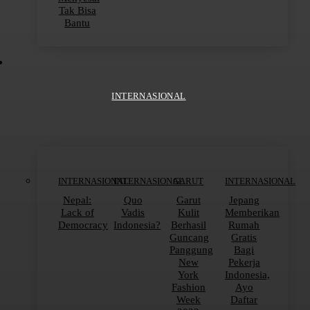
Tak Bisa
Bantu
INTERNASIONAL
INTERNASIONAL
INTERNASIONAL
GARUT
INTERNASIONAL
Nepal:
Quo
Garut
Jepang
Lack of
Vadis
Kulit
Memberikan
Democracy
Indonesia?
Berhasil
Rumah
Guncang
Gratis
Panggung
Bagi
New
Pekerja
York
Indonesia,
Fashion
Ayo
Week
Daftar