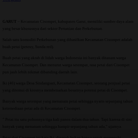
GARUT
– Kecamatan Cisompet, kabupaten Garut, memiliki sumber daya alam
yang besar khususnya dari sektor Pertanian dan Perkebunan.
Salah satu komoditi Perkebunan yang dihasilkan Kecamatan Cisompet adalah
buah petai (peteuy, Sunda red).
Buah petai yang akrab di lidah warga Indonesia ini banyak ditanam warga
Kecamatan Cisompet. Dan menurut warga setempat, rasa petai dari Cisompet
pun jauh lebih nikmat dibanding daerah lain.
Iki (46) warga Desa Sindangsari, Kecamatan Cisompet, seorang penjual petai
yang ditemui di kiosnya membenarkan besarnya potensi petai di Cisompet.
Banyak warga setempat yang menanam petai sehingga nyaris sepanjang tahun
ketersediaan petai ada di Kecamatan Cisompet.
” Petai itu satu pohonnya tiga kali panen dalam dua tahun. Tapi karena di sini
banyak yang menanam sehingga hampir sepanjang tahun ada,” ujarnya.
Petai dari Cisompet ini kata Iki, dipasok bukan hanya untuk memenuhi