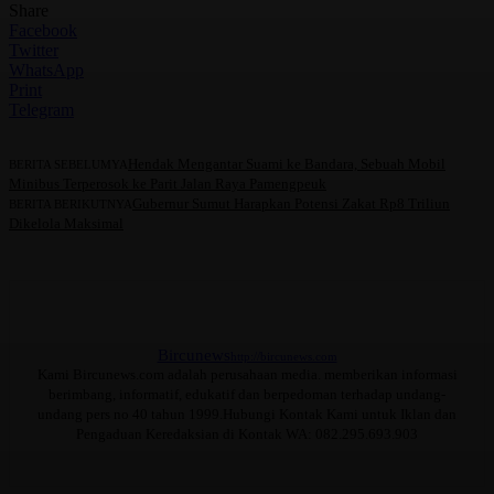
Share
Facebook
Twitter
WhatsApp
Print
Telegram
Hendak Mengantar Suami ke Bandara, Sebuah Mobil
BERITA SEBELUMYA
Minibus Terperosok ke Parit Jalan Raya Pamengpeuk
Gubernur Sumut Harapkan Potensi Zakat Rp8 Triliun
BERITA BERIKUTNYA
Dikelola Maksimal
Bircunews
http://bircunews.com
Kami Bircunews.com adalah perusahaan media. memberikan informasi
berimbang, informatif, edukatif dan berpedoman terhadap undang-
undang pers no 40 tahun 1999.Hubungi Kontak Kami untuk Iklan dan
Pengaduan Keredaksian di Kontak WA: 082.295.693.903