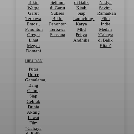
Bikin
Selimut
di Balik
Nadya
Warga
di Garut
Kitab
Savira,
Garut
Sukses
Siap
Ramaikan
Terbawa
Bikin
Launching:
Film
Emosi,
Penonton
Karya
Indie
Penonton
Terbawa
Mhd
Medan
Greget
Suasana
Prisya
‘Cahaya
Lihat
Andhika
di Balik
Megan
Kitab’
Domani
HIBURAN
Putra
Dorce
Gamalama,
Bang
Gebot,
Siap
Gebrak
Dunia
Akting
Lewat
Film
“Cahaya
di Balik