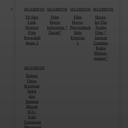
SELEBRITIS
SELEBRITIS
SELEBRITIS
SELEBRITIS
Di Sini
Film
Film
Horor,
Link
Horor
Horor,
Ini Dia
Nonton
Indonesia,”
Penyembah
Trailer
Film
Darah”
Iblis
Film “
Pengabdi
Episode
Jangan
Setan 2
1
Gunting
Kuku
Malam-
malam”
SELEBRITIS
Ruben
Onsu
Kembali
Sakit
dan
Sempat
Masuk
ICU,
Ivan
Gunawan
Menyesal