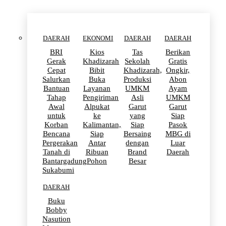
DAERAH
EKONOMI
DAERAH
DAERAH
BRI
Kios
Tas
Berikan
Gerak
Khadizarah
Sekolah
Gratis
Cepat
Bibit
Khadizarah,
Ongkir,
Salurkan
Buka
Produksi
Abon
Bantuan
Layanan
UMKM
Ayam
Tahap
Pengiriman
Asli
UMKM
Awal
Alpukat
Garut
Garut
untuk
ke
yang
Siap
Korban
Kalimantan,
Siap
Pasok
Bencana
Siap
Bersaing
MBG di
Pergerakan
Antar
dengan
Luar
Tanah di
Ribuan
Brand
Daerah
Bantargadung
Pohon
Besar
Sukabumi
DAERAH
Buku
Bobby
Nasution