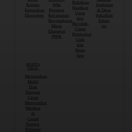
Buktikan
Karena
Wila
Jembatan
Hasilkan
Kerusakan
Pegawai
di Desa
Uang
Ekosistem
Kecamatan
Sukalilah
dari
Bayongbong
Tahun
Bicolink,
Minta
ini
Cuma
Diangkat
Persingkat
PPPK
Link
dan
Share
Saja
BERITA
VIRAL
Mengerikan,
Mobil
Truk
Dengan
Cepat
Menyambar
Minibus
di
Cagak
Nagreg,
Polantas