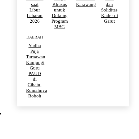
saat
Khusus
Karawang
dan
Libur
untuk
Soliditas
Lebaran
Dukung
Kader di
2026
Program
Garut
MBG
DAERAH
Yudha
Puja
Turnawan
Kunjungi
Guru
PAUD
di
Cibatu,
Rumahnya
Roboh
BERITA VIRAL