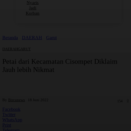
Nyaris
Jadi
Korban
Beranda
DAERAH
Garut
DAERAH
GARUT
Petai dari Kecamatan Cisompet Diklaim
Jauh lebih Nikmat
By
Bircunews
18 Juni 2022
0
154
Facebook
Twitter
WhatsApp
Print
Telegram