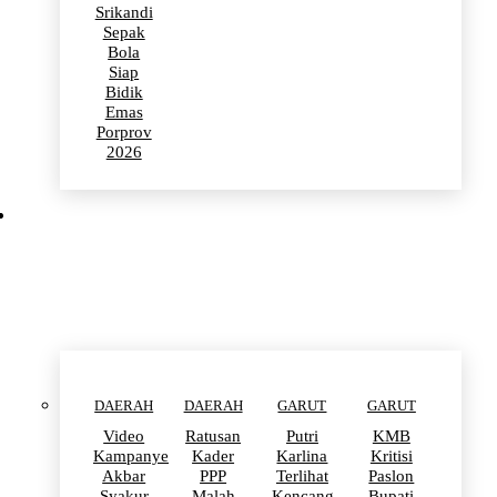
Srikandi
Sepak
Bola
Siap
Bidik
Emas
Porprov
2026
POLITIK
DAERAH
DAERAH
GARUT
GARUT
Video
Ratusan
Putri
KMB
Kampanye
Kader
Karlina
Kritisi
Akbar
PPP
Terlihat
Paslon
Syakur
Malah
Kencang
Bupati