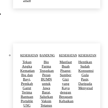
2026
KESEHATAN
KESEHATAN
BANDUNG
KESEHATAN
KESEHATAN
Tekan
Bio
Manfaat
Hentikan
Angka
Farma
Buah
Sudah
Kematian
Tegaskan
Pisang:
Konsumsi
Ibu dan
Peran
Sumber
Gula
Bayi,
BUMN
Gizi
Pasir,
Pemkab
untuk
yang
Daripada
Garut
Jawa
Kaya
Menyesal
Terima
Barat,
dengan
Bantuan
Salurkan
Beragam
Portable
Vaksin
Kebaikan
USG
Tetanus