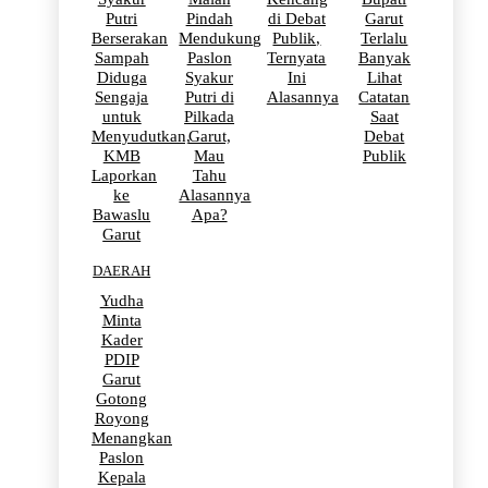
Putri
Pindah
di Debat
Garut
Berserakan
Mendukung
Publik,
Terlalu
Sampah
Paslon
Ternyata
Banyak
Diduga
Syakur
Ini
Lihat
Sengaja
Putri di
Alasannya
Catatan
untuk
Pilkada
Saat
Menyudutkan,
Garut,
Debat
KMB
Mau
Publik
Laporkan
Tahu
ke
Alasannya
Bawaslu
Apa?
Garut
DAERAH
Yudha
Minta
Kader
PDIP
Garut
Gotong
Royong
Menangkan
Paslon
Kepala