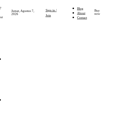
7
Blog
Sign in /
Buy
Jumat, Agustus 7,
About
now
2026
Join
ut
Contact
Home
NASIONAL