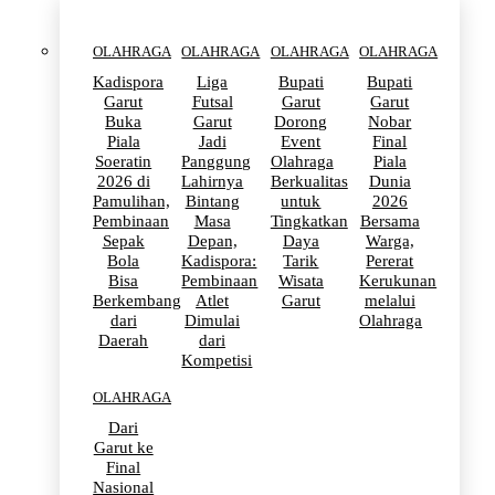
OLAHRAGA
OLAHRAGA
OLAHRAGA
OLAHRAGA
Kadispora
Liga
Bupati
Bupati
Garut
Futsal
Garut
Garut
Buka
Garut
Dorong
Nobar
Piala
Jadi
Event
Final
Soeratin
Panggung
Olahraga
Piala
2026 di
Lahirnya
Berkualitas
Dunia
Pamulihan,
Bintang
untuk
2026
Pembinaan
Masa
Tingkatkan
Bersama
Sepak
Depan,
Daya
Warga,
Bola
Kadispora:
Tarik
Pererat
Bisa
Pembinaan
Wisata
Kerukunan
Berkembang
Atlet
Garut
melalui
dari
Dimulai
Olahraga
Daerah
dari
Kompetisi
OLAHRAGA
Dari
Garut ke
Final
Nasional