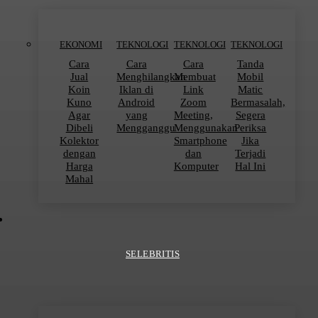
EKONOMI
TEKNOLOGI
TEKNOLOGI
TEKNOLOGI
Cara
Cara
Cara
Tanda
Jual
Menghilangkan
Membuat
Mobil
Koin
Iklan di
Link
Matic
Kuno
Android
Zoom
Bermasalah,
Agar
yang
Meeting,
Segera
Dibeli
Mengganggu
Menggunakan
Periksa
Kolektor
Smartphone
Jika
dengan
dan
Terjadi
Harga
Komputer
Hal Ini
Mahal
SELEBRITIS