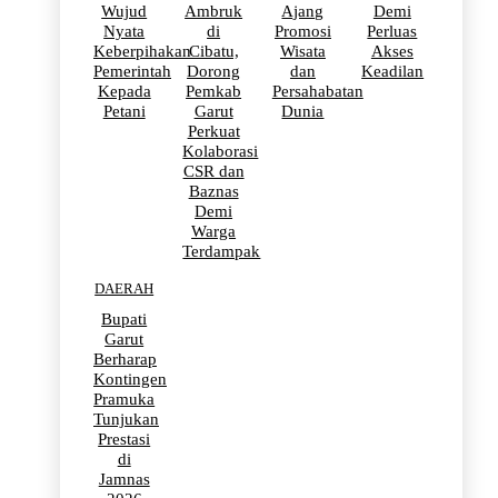
Wujud
Ambruk
Ajang
Demi
Nyata
di
Promosi
Perluas
Keberpihakan
Cibatu,
Wisata
Akses
Pemerintah
Dorong
dan
Keadilan
Kepada
Pemkab
Persahabatan
Petani
Garut
Dunia
Perkuat
Kolaborasi
CSR dan
Baznas
Demi
Warga
Terdampak
DAERAH
Bupati
Garut
Berharap
Kontingen
Pramuka
Tunjukan
Prestasi
di
Jamnas