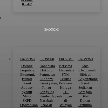
Kitab”
EKONOMI
EKONOMI
EKONOMI
EKONOMI
EKONOMI
Dorong
Danantara
Bersama
Kios
Perputaran
Dukung
Danantara,
Khadizarah
Ekonomi,
Penguatan
PNM
Bibit di
Bupati
Ekonomi
Perluas
Bayongbong
Garut
Kerakyatan,
Pelayanan
Garut
Abdusy
Tinjau
Hingga
Sediakan
Syakur
Langsung
516
Beragam
Minta
Pemberdayaan
Jaringan
Bibit
SKPD
Nasabah
di
Durian
Optimalkan
PNM di
Wilayah
Premium