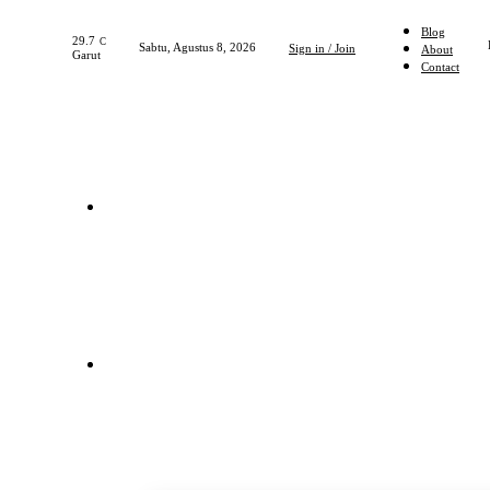
Blog
29.7
C
Sabtu, Agustus 8, 2026
Sign in / Join
About
Garut
Contact