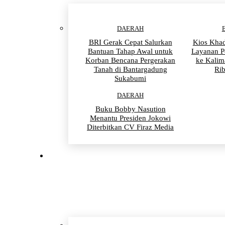
DAERAH
BRI Gerak Cepat Salurkan
Kios Khad
Bantuan Tahap Awal untuk
Layanan P
Korban Bencana Pergerakan
ke Kalim
Tanah di Bantargadung
Ri
Sukabumi
DAERAH
Buku Bobby Nasution
Menantu Presiden Jokowi
Diterbitkan CV Firaz Media