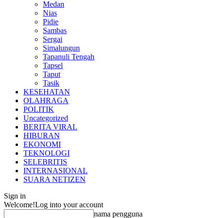
Medan
Nias
Pidie
Sambas
Sergai
Simalungun
Tapanuli Tengah
Tapsel
Taput
Tasik
KESEHATAN
OLAHRAGA
POLITIK
Uncategorized
BERITA VIRAL
HIBURAN
EKONOMI
TEKNOLOGI
SELEBRITIS
INTERNASIONAL
SUARA NETIZEN
Sign in
Welcome!
Log into your account
nama pengguna