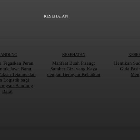
KESEHATAN
BANDUNG
KESEHATAN
KESE
a Tegaskan Peran
Manfaat Buah Pisang:
Hentikan Su
tuk Jawa Barat,
Sumber Gizi yang Kaya
Gula Pasi
Vaksin Tetanus dan
dengan Beragam Kebaikan
Men
n Logistik bagi
Longsor Bandung
Barat