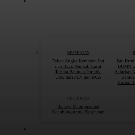
KESEHATAN
Tekan Angka Kematian Ibu
Bio Farm
dan Bayi, Pemkab Garut
BUMN un
Terima Bantuan Portable
Salurkan 
USG dari PLN dan BCA
Bantua
Korban 
KESEHATAN
Bahaya Mengonsumsi
Kecubung untuk Kesehatan