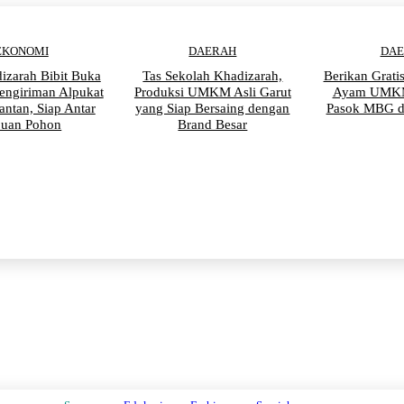
EKONOMI
DAERAH
DA
izarah Bibit Buka
Tas Sekolah Khadizarah,
Berikan Grati
engiriman Alpukat
Produksi UMKM Asli Garut
Ayam UMKM
antan, Siap Antar
yang Siap Bersaing dengan
Pasok MBG d
buan Pohon
Brand Besar
PENDIDIKAN