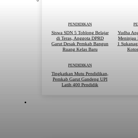
PENDIDIKAN
P
Siswa SDN 5 Toblong Belajar
Yudha An
di Teras, Anggota DPRD
Meninjau
Garut Desak Pemkab Bangun
1 Sukanag
Ruang Kelas Baru
Kotor
PENDIDIKAN
Tingkatkan Mutu Pendidikan,
Pemkab Garut Gandeng UPI
Latih 400 Pendidik