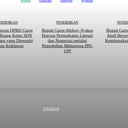
Semua
Edukasi
Fashion
Syariah
ENDIDIKAN
PENDIDIKAN
PEND
ggota DPRD Garut
Bupati Garut Abdusy Syakur
Bupati Garu
 Ruang Kelas SDN
Dorong Peningkatan Literasi
Aktif Beror
ara yang Dipenuhi
dan Numerasi melalui
Kembangkan 
an Kelelawar
Pengabdian Mahasiswa PPG
UPI
DAERAH