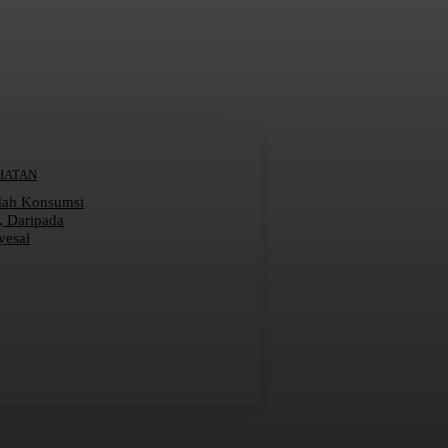
HATAN
dah Konsumsi
r, Daripada
yesal