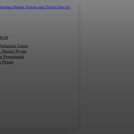
nformasi Medan Terbaru dan Terkini Hari Ini
ERAH
 Pertanian Garut
a Wujud Nyata
n Pemerintah
 Petani