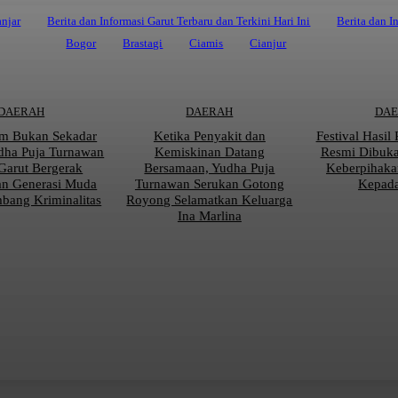
njar
Berita dan Informasi Garut Terbaru dan Terkini Hari Ini
Berita dan I
Bogor
Brastagi
Ciamis
Cianjur
DAERAH
DAERAH
DA
m Bukan Sekadar
Ketika Penyakit dan
Festival Hasil
dha Puja Turnawan
Kemiskinan Datang
Resmi Dibuk
Garut Bergerak
Bersamaan, Yudha Puja
Keberpihaka
an Generasi Muda
Turnawan Serukan Gotong
Kepada
mbang Kriminalitas
Royong Selamatkan Keluarga
Ina Marlina