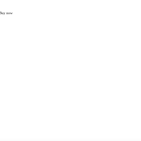
Buy now
Home
NASIONAL