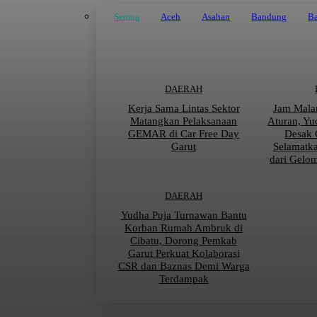
Semua
Aceh
Asahan
Bandung
Ba
DAERAH
Kerja Sama Lintas Sektor
Jam Mala
Matangkan Pelaksanaan
Aturan, Yu
GEMAR di Car Free Day
Desak 
Garut
Selamatk
dari Gelo
DAERAH
Yudha Puja Turnawan Bantu
Korban Rumah Ambruk di
Cibatu, Dorong Pemkab
Garut Perkuat Kolaborasi
CSR dan Baznas Demi Warga
Terdampak