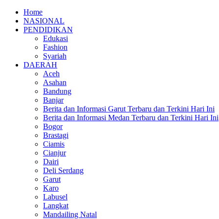
Home
NASIONAL
PENDIDIKAN
Edukasi
Fashion
Syariah
DAERAH
Aceh
Asahan
Bandung
Banjar
Berita dan Informasi Garut Terbaru dan Terkini Hari Ini
Berita dan Informasi Medan Terbaru dan Terkini Hari Ini
Bogor
Brastagi
Ciamis
Cianjur
Dairi
Deli Serdang
Garut
Karo
Labusel
Langkat
Mandailing Natal