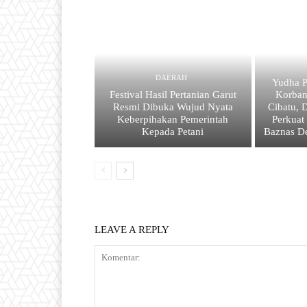
DAERAH
Yudha P
Festival Hasil Pertanian Garut
Korba
Resmi Dibuka Wujud Nyata
Cibatu, 
Keberpihakan Pemerintah
Perkuat
Kepada Petani
Baznas D
LEAVE A REPLY