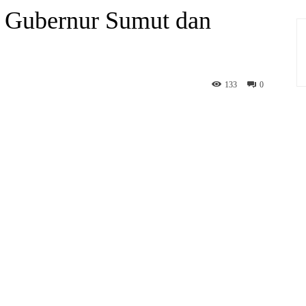
 Gubernur Sumut dan
133
0
hatsApp
Print
Telegram