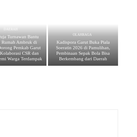
DAERAH
OLAHRAGA
uja Turnawan Bantu
n Rumah Ambruk di
Kadispora Garut Buka Piala
Dorong Pemkab Garut
Soeratin 2026 di Pamulihan,
 Kolaborasi CSR dan
Pembinaan Sepak Bola Bisa
emi Warga Terdampak
Berkembang dari Daerah