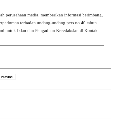
ah perusahaan media. memberikan informasi berimbang,
 berpedoman terhadap undang-undang pers no 40 tahun
i untuk Iklan dan Pengaduan Keredaksian di Kontak
Provinsi
witter
WhatsApp
Print
Telegram